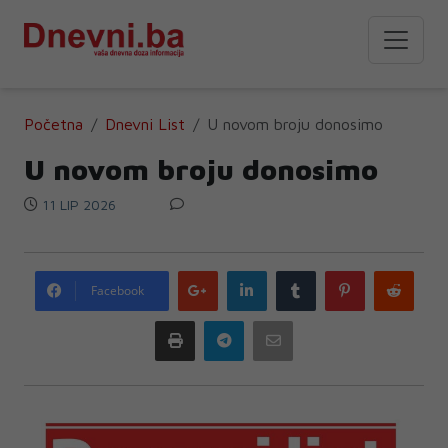
Početna
Dnevni List
U novom broju donosimo
U novom broju donosimo
11 LIP 2026
Google
LinkedIn
Tumblr
Pinterest
Redd
Facebook
plus
Print
Telegram
Email