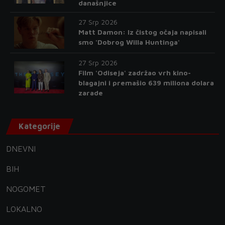
današnjice
27 Srp 2026
Matt Damon: Iz čistog očaja napisali
smo 'Dobrog Willa Huntinga'
27 Srp 2026
Film 'Odiseja' zadržao vrh kino-
blagajni i premašio 639 miliona dolara
zarade
Kategorije
DNEVNI
BIH
NOGOMET
LOKALNO