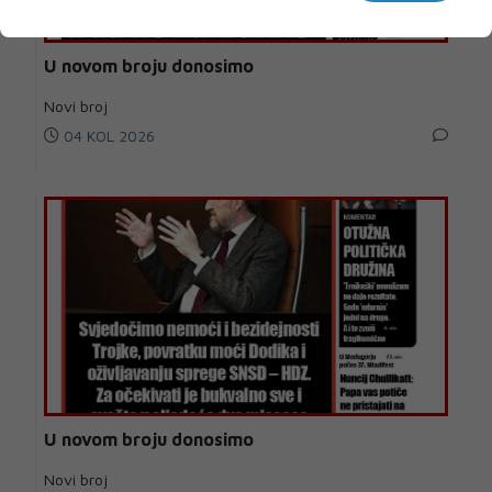
U novom broju donosimo
Novi broj
04 KOL 2026
U novom broju donosimo
Novi broj