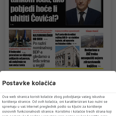
U novom broju pročitajte
Postavke kolačića
Dnevni List
Ova web stranica koristi kolačiće zbog poboljšanja vašeg iskustva
korištenja stranice. Od ovih kolačića, oni karakterizirani kao nužni se
spremaju u vaš Internet preglednik pošto su ključni za korištenje
osnovnih funkcionalnosti stranice. Koristimo i kolačiće trećih strana koji