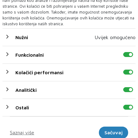
nam pomažu kod analize i razumijevanja načina na koji koristite naše
stranice. Ovi kolačići će biti pohranjeni u vašem Internet pregledniku
samo s vašom dozvolom. Također, imate mogućnost onemogućavanja
korištenja ovih kolačića. Onemogućavanje ovih kolačića može utjecati na
iskustvo korištenja naših stranica.
Nužni
Uvijek omogućeno
U novom broju donosimo
Funkcionalni
Novi broj
05 KOL 2026
Kolačići performansi
Analitički
Ostali
Marketinški
Saznaj više
Sačuvaj