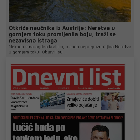
Otkriće naučnika iz Austrije: Neretva u
gornjem toku promijenila boju, traži se
nezavisna istraga
Nekada smaragdna kraljica, a sada neprepoznatljiva Neretva
u gornjem toku! Objavili su ...