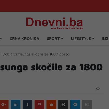
CRNA KRONIKA
SPORT
LIFESTYLE
BIZ
Dobit Samsunga skočila za 1800 posto
sunga skočila za 1800
Google
LinkedIn
Tumblr
Pinterest
Reddit
Print
Telegram
Email
plus