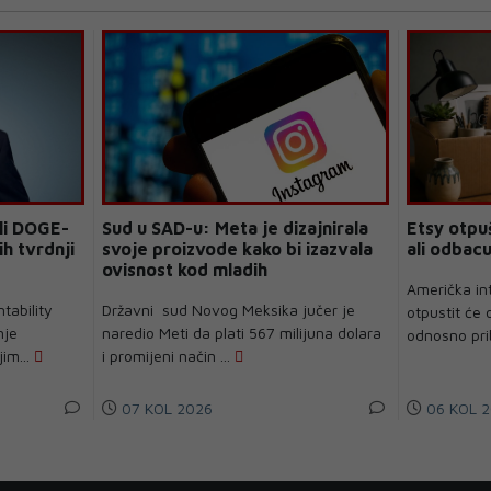
ili DOGE-
Sud u SAD-u: Meta je dizajnirala
Etsy otpu
h tvrdnji
svoje proizvode kako bi izazvala
ali odbacu
ovisnost kod mladih
Američka in
tability
Državni sud Novog Meksika jučer je
otpustit će 
nje
naredio Meti da plati 567 milijuna dolara
odnosno prib
im...
i promijeni način ...
07 KOL 2026
06 KOL 2