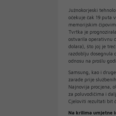
Južnokorjeski tehnolo
očekuje čak 19 puta 
memorijskim čipovima 
Tvrtka je prognozirala
ostvarila operativnu d
dolara), što joj je tre
razdoblju dosegnula o
odnosu na prošlu god
Samsung, kao i druge 
zarade prije službenih
Najnovija procjena, o
za poluvodičima i dal
Cjeloviti rezultati bit
Na krilima umjetne i