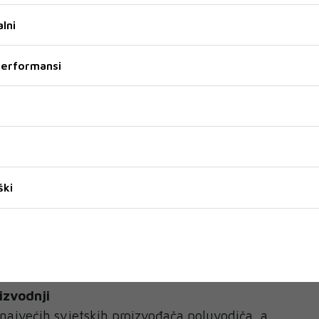
lni
nica
avama, Samsungove dionice pale su danas u
 performansi
o jer su neki ulagači očekivali još veću dobit.
st dionica tvrtke više se nego udvostručila od
sporedbe radi, dionice južnokorejskog
skočile su za više od 200 posto. Snažni rezultati
su podići vrijednost glavnog južnokorejskog
pi za više od 80 posto ove godine.
ški
o se i Nvidiji, koja je u svibnju objavila rekordnu
obit s prihodima većim od 80 milijardi dolara, no
oga pale. Analitičari su to protumačili kao znak
e zabrinuti zbog rastuće konkurencije u sektoru.
izvodnji
ajvećih svjetskih proizvođača poluvodiča, a