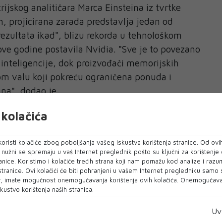
ijskog analitičara Marca Einsteina iz tvrtke
, projicirana zarada predstavlja jedan od
rezultata ikad", blizu rekorda u tehnološkom
 ove godine postavila Nvidia. "Sve je to povezano
inteligencije, dok proizvođači memorijskih
om valu koji pokreću ograničena ponuda i
na", dodao je.
uaciju, Samsung je podigao cijene svojih
kolačića
straživačka tvrtka IDC navodi da je potražnja za
kovne centre i drugu AI infrastrukturu bila
oristi kolačiće zbog poboljšanja vašeg iskustva korištenja stranice. Od ovih
o nužni se spremaju u vaš Internet preglednik pošto su ključni za korištenje
čime se industrija memorijskih čipova dosad
anice. Koristimo i kolačiće trećih strana koji nam pomažu kod analize i razu
i na opskrbu čipovima za svakodnevnu elektroniku.
 stranice. Ovi kolačići će biti pohranjeni u vašem Internet pregledniku samo
, imate mogućnost onemogućavanja korištenja ovih kolačića. Onemogućavan
uda ostati ograničena i tijekom sljedeće godine
kustvo korištenja naših stranica.
dnu potražnju iz podatkovnih centara za umjetnu
je Bryan Ma, istraživač tehnoloških uređaja u IDC-
Uv