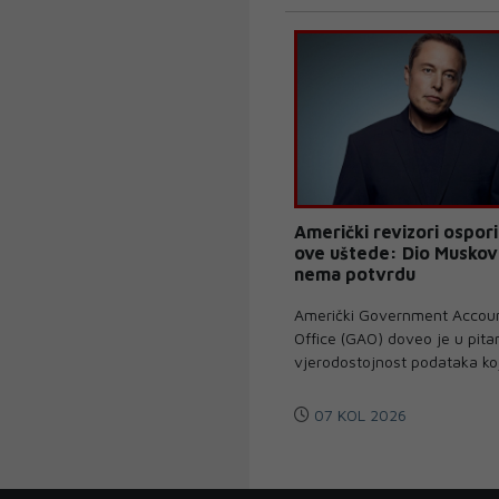
Američki revizori ospor
ove uštede: Dio Muskovi
nema potvrdu
Američki Government Accoun
Office (GAO) doveo je u pita
vjerodostojnost podataka koj
07 KOL 2026