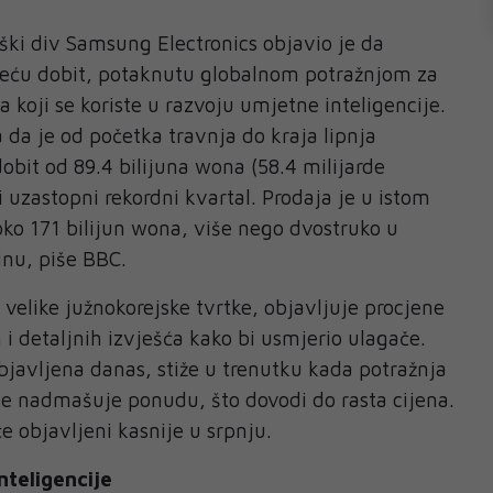
ški div Samsung Electronics objavio je da
veću dobit, potaknutu globalnom potražnjom za
koji se koriste u razvoju umjetne inteligencije.
 da je od početka travnja do kraja lipnja
obit od 89.4 bilijuna wona (58.4 milijarde
ći uzastopni rekordni kvartal. Prodaja je u istom
ko 171 bilijun wona, više nego dvostruko u
inu, piše BBC.
velike južnokorejske tvrtke, objavljuje procjene
 i detaljnih izvješća kako bi usmjerio ulagače.
bjavljena danas, stiže u trenutku kada potražnja
je nadmašuje ponudu, što dovodi do rasta cijena.
 će objavljeni kasnije u srpnju.
nteligencije