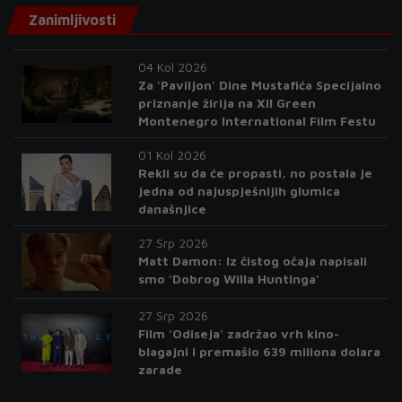
Zanimljivosti
04 Kol 2026
Za 'Paviljon' Dine Mustafića Specijalno
priznanje žirija na XII Green
Montenegro International Film Festu
01 Kol 2026
Rekli su da će propasti, no postala je
jedna od najuspješnijih glumica
današnjice
27 Srp 2026
Matt Damon: Iz čistog očaja napisali
smo 'Dobrog Willa Huntinga'
27 Srp 2026
Film 'Odiseja' zadržao vrh kino-
blagajni i premašio 639 miliona dolara
zarade