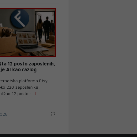
šta 12 posto zaposlenih,
je AI kao razlog
ternetska platforma Etsy
oko 220 zaposlenika,
ližno 12 posto r...
026