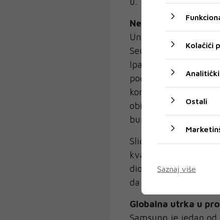
u.
Funkciona
Neočekivani pad dio
Unatoč rekordnim naj
Kolačići
Seulu za gotovo 7 post
Ipak, tržišna vrijedno
Analitički
početka ove godine. U
konkurenta SK Hynixa 
Ostali
obiju tvrtki pomogli 
burzovnog indeksa Kos
Marketin
Sličan scenarij dogodi
kvartalnu prodaju i d
dionice su joj nakon t
Saznaj više
da su ulagači sve viš
Globalna utrka u pro
Samsung je jedan od n