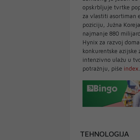
opskrbljuje tvrtke pop
za vlastiti asortiman 
poziciju, Južna Koreja
najmanje 880 milijard
Hynix za razvoj dom
konkurentske azijske 
intenzivno ulažu u tv
potražnju, piše
index
.
TEHNOLOGIJA