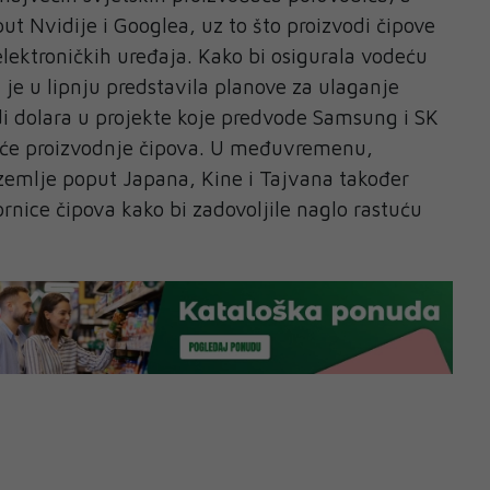
ut Nvidije i Googlea, uz to što proizvodi čipove
elektroničkih uređaja. Kako bi osigurala vodeću
 je u lipnju predstavila planove za ulaganje
i dolara u projekte koje predvode Samsung i SK
aće proizvodnje čipova. U međuvremenu,
zemlje poput Japana, Kine i Tajvana također
ornice čipova kako bi zadovoljile naglo rastuću