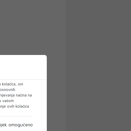
 kolačića, oni
 osnovnih
mijevanja načina na
 s vašom
je ovih kolačića
ijek omogućeno