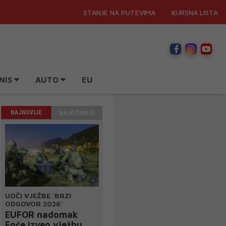
STANJE NA PUTEVIMA
KURSNA LISTA
NIS
AUTO
EU
NAJNOVIJE
NAJČITANIJE
UOČI VJEŽBE 'BRZI
ODGOVOR 2026'
EUFOR nadomak
Foče izveo vježbu