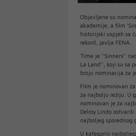
Objavljene su nomina
akademije, a film 'Sin
historijski uspjeh sa 
rekord, javlja FENA.
Time je ''Sinners'' nad
La Land'', koji su sa
broju nominacija za j
Film je nominovan za 
za najbolju režiju. U
nominovan je za najb
Delroy Lindo ostvaril
najboljeg sporednog 
U kategoriji najboljeg