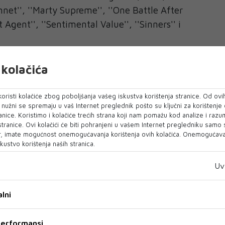
mnet'', ''Marty Supreme'', ''One Battle After
 Agent'', ''Sentimental Value'', ''Sinners'' i
inacije su dobili Chloé Zhao za film ''Hamnet'',
kolačića
ty Supreme'', Paul Thomas Anderson za ''One
, Joachim Trier za ''Sentimental Value'' i Ryan
oristi kolačiće zbog poboljšanja vašeg iskustva korištenja stranice. Od ovih
o nužni se spremaju u vaš Internet preglednik pošto su ključni za korištenje
anice. Koristimo i kolačiće trećih strana koji nam pomažu kod analize i razu
 glavne glumice nominacije su osvojile Jessie
 stranice. Ovi kolačići će biti pohranjeni u vašem Internet pregledniku samo
, imate mogućnost onemogućavanja korištenja ovih kolačića. Onemogućavan
Rose Byrne (''If I Had Legs I'd Kick You''), Kate
kustvo korištenja naših stranica.
lue''), Renate Reinsve (''Sentimental Value'') i
Uv
a'').
jeg glavnog glumca, osim Jordana, nominovani
lni
t (''Marty Supreme''), Leonardo DiCaprio (''One
'), Ethan Hawke (''Blue Moon'') i Wagner Moura
 performansi