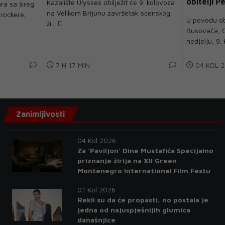
obitelji P
Kazalište Ulysses obilježit će 9. kolovoza
ra sa šireg
na Velikom Brijunu završetak scenskog
rockere,
U povodu ob
ži...
Busovača, G
nedjelju, 9. 
7 H 17 MIN
04 KOL 2
Zanimljivosti
04 Kol 2026
Za 'Paviljon' Dine Mustafića Specijalno
priznanje žirija na XII Green
Montenegro International Film Festu
01 Kol 2026
Rekli su da će propasti, no postala je
jedna od najuspješnijih glumica
današnjice