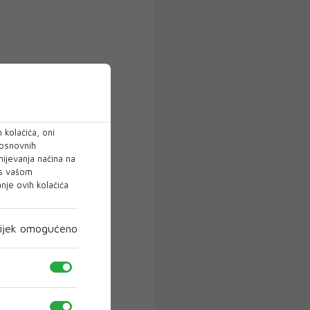
 kolačića, oni
 osnovnih
mijevanja načina na
 s vašom
je ovih kolačića
ijek omogućeno