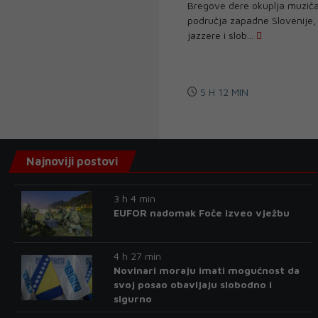
Bregove dere okuplja muziča
područja zapadne Slovenije, 
jazzere i slob...
5 H 12 MIN
Najnoviji postovi
3 h 4 min
EUFOR nadomak Foče izveo vježbu
4 h 27 min
Novinari moraju imati mogućnost da
svoj posao obavljaju slobodno i
sigurno