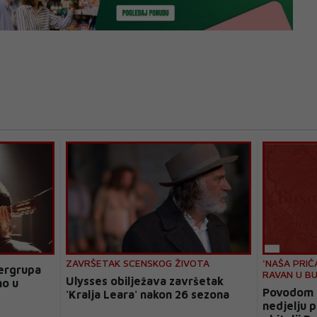
ZAVRŠETAK SCENSKOG ŽIVOTA
'NAŠA PRIČ
pergrupa
RAVAN U BU
Ulysses obilježava završetak
no u
Povodom 
'Kralja Leara' nakon 26 sezona
nedjelju p