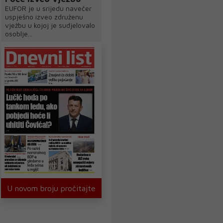
EUFOR je u srijedu navečer
uspješno izveo združenu
vježbu u kojoj je sudjelovalo
osoblje...
U novom broju pročitajte