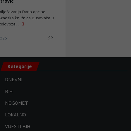
etrović
ilježavanja Dana općine
radska knjižnica Busovača u
kolovoza, ...
026
Kategorije
DNEVNI
BIH
NOGOMET
LOKALNO
VIJESTI BIH