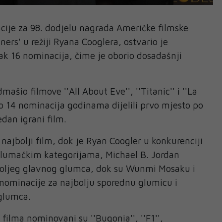
cije za 98. dodjelu nagrada Američke filmske
ners' u režiji Ryana Cooglera, ostvario je
čak 16 nominacija, čime je oborio dosadašnji
mašio filmove ''All About Eve'', ''Titanic'' i ''La
 po 14 nominacija godinama dijelili prvo mjesto po
edan igrani film.
najbolji film, dok je Ryan Coogler u konkurenciji
 glumačkim kategorijama, Michael B. Jordan
oljeg glavnog glumca, dok su Wunmi Mosaku i
i nominacije za najbolju sporednu glumicu i
glumca.
 filma nominovani su ''Bugonia'', ''F1'',