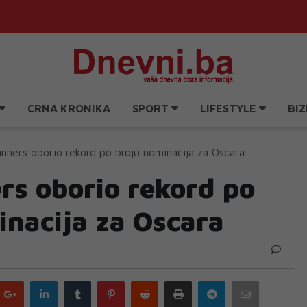
CRNA KRONIKA
SPORT
LIFESTYLE
BIZ
inners oborio rekord po broju nominacija za Oscara
rs oborio rekord po
inacija za Oscara
Google
LinkedIn
Tumblr
Pinterest
Reddit
Print
Telegram
Email
plus