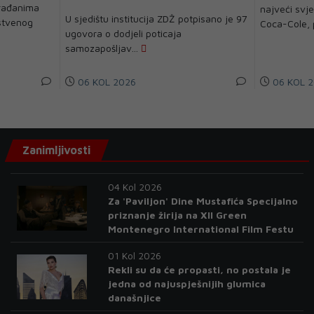
građanima
najveći svje
U sjedištu institucija ZDŽ potpisano je 97
stvenog
Coca-Cole, 
ugovora o dodjeli poticaja
samozapošljav...
06 KOL 2026
06 KOL 2
Zanimljivosti
04 Kol 2026
Za 'Paviljon' Dine Mustafića Specijalno
priznanje žirija na XII Green
Montenegro International Film Festu
01 Kol 2026
Rekli su da će propasti, no postala je
jedna od najuspješnijih glumica
današnjice