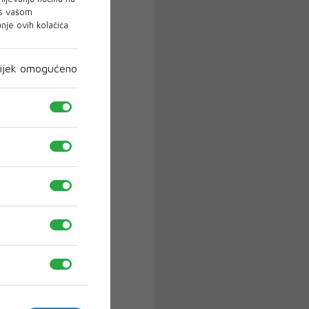
 s vašom
je ovih kolačića
ijek omogućeno