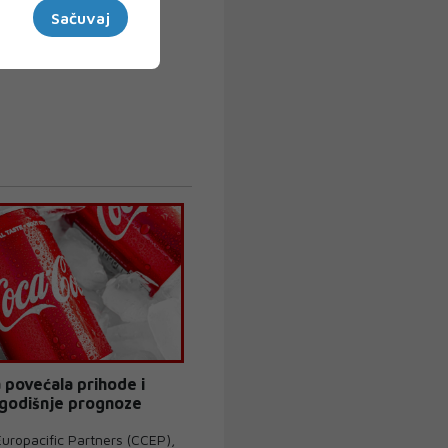
Sačuvaj
 povećala prihode i
 godišnje prognoze
uropacific Partners (CCEP),