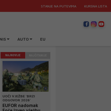
STANJE NA PUTEVIMA
KURSNA LISTA
NIS
AUTO
EU
NAJNOVIJE
NAJČITANIJE
UOČI VJEŽBE 'BRZI
ODGOVOR 2026'
EUFOR nadomak
Foče izveo vježbu