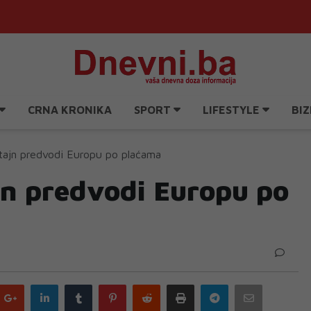
CRNA KRONIKA
SPORT
LIFESTYLE
BIZ
tajn predvodi Europu po plaćama
jn predvodi Europu po
Google
LinkedIn
Tumblr
Pinterest
Reddit
Print
Telegram
Email
plus