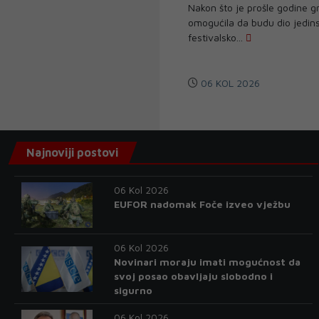
Nakon što je prošle godine 
omogućila da budu dio jedin
festivalsko...
06 KOL 2026
Najnoviji postovi
06 Kol 2026
EUFOR nadomak Foče izveo vježbu
06 Kol 2026
Novinari moraju imati mogućnost da
svoj posao obavljaju slobodno i
sigurno
06 Kol 2026