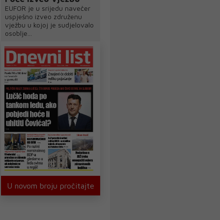
EUFOR je u srijedu navečer
uspješno izveo združenu
vježbu u kojoj je sudjelovalo
osoblje...
U novom broju pročitajte