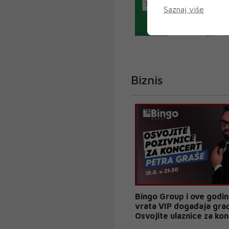
Saznaj više
Biznis
Bingo Group i ove godi
vrata VIP događaja gra
Osvojite ulaznice za ko
Petra Graše