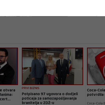
PRVI BIZNIS
ne otvara
Coca-Cola
Potpisano 97 ugovora o dodjeli
đanima:
potvrdila
poticaja za samozapošljavanja
ncert
branitelja u ZDŽ-u
Coca-Cola E