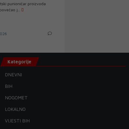
tski punioničar proizvoda
povećao j...
026
Kategorije
DNEVNI
BIH
NOGOMET
LOKALNO
VIJESTI BIH