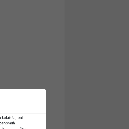
 kolačića, oni
 osnovnih
mijevanja načina na