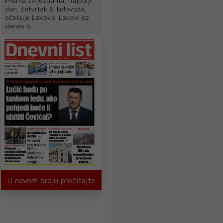
Prema zvijezdama, najbolji
dan, četvrtak 6. kolovoza,
očekuje Lavove. Lavovi će
danas b...
U novom broju pročitajte