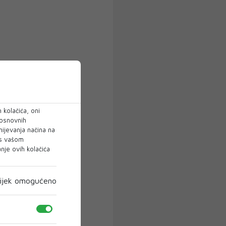
 kolačića, oni
 osnovnih
mijevanja načina na
 s vašom
je ovih kolačića
ijek omogućeno