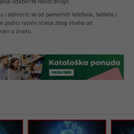
jelje odaberite nešto drugo.
olu i odmoriti se od pametnih telefona, tableta i
e podići razinu stresa zbog straha od
vari u životu.