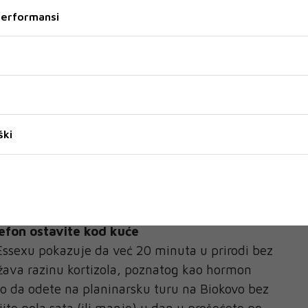
rijeme jela, ostavite telefon po strani. Ako jedete
 performansi
na teksturu i okuse hrane koja je ispred vas.
okusima. Ako jedete s obitelji, iskoristite ovo
 ima novo u nijhovim životima ili isplanirajte
nu aktivnost
ški
 kauč i "izgubite" nekoliko sati skrolajući po
odaberite neku analognu aktivnost. Kad ste
i križaljku u novinama? Ili igrali Čovječe ne ljuti
ali napraviti neki novi kolač ili jelo?
elefon ostavite kod kuće
 Essexu pokazuje da već 20 minuta u prirodi bez
žava razinu kortizola, poznatog kao hormon
o da odete na planinarsku turu na Biokovo bez
ite pola sata (ili manje) u dan u prošećete po