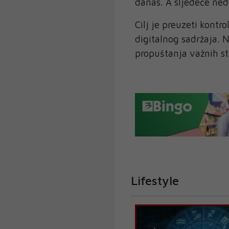
danas. A sljedeće ned
Cilj je preuzeti kontr
digitalnog sadržaja. N
propuštanja važnih st
Lifestyle