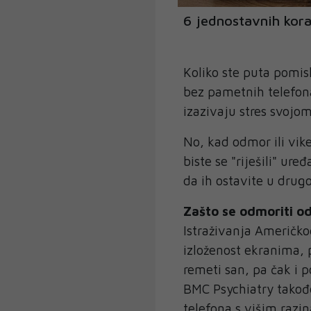
6 jednostavnih kora
Koliko ste puta pomisl
bez pametnih telefona
izazivaju stres svoj
No, kad odmor ili vik
biste se "riješili" ure
da ih ostavite u drugoj
Zašto se odmoriti o
Istraživanja Američko
izloženost ekranima,
remeti san, pa čak i p
BMC Psychiatry takođe
telefona s višim razi