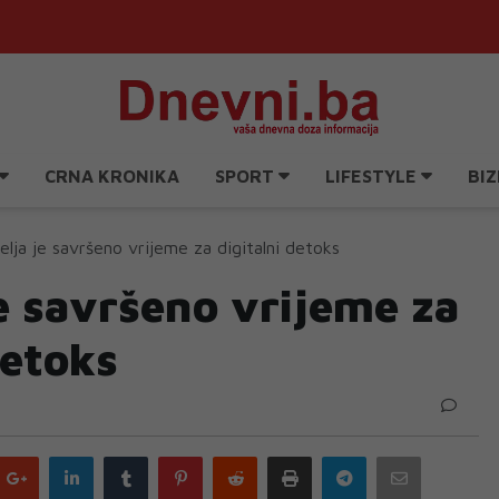
CRNA KRONIKA
SPORT
LIFESTYLE
BIZ
elja je savršeno vrijeme za digitalni detoks
e savršeno vrijeme za
detoks
Google
LinkedIn
Tumblr
Pinterest
Reddit
Print
Telegram
Email
plus