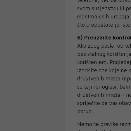
svom susjedstvu ili pa
elektroničkih uređaja
što propuštate jer ste
6) Preuzmite kontro
Ako zbog posla, obite
bez stalnog korištenj
korištenjem. Pogledaj
izbrišite one koje ne k
društvenih mreža (npr
se tajmer oglasi, bav
društvenih mreža - n
spriječite da vas obav
poruci.
Nemojte previše razmiš