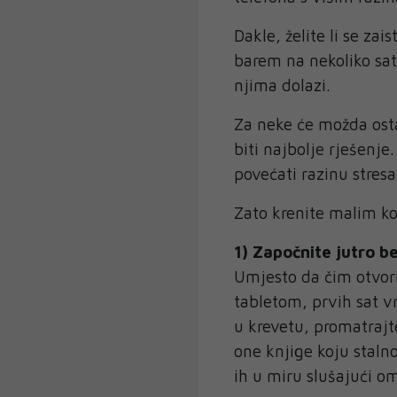
Dakle, želite li se zai
barem na nekoliko sat
njima dolazi.
Za neke će možda ostav
biti najbolje rješenj
povećati razinu stres
Zato krenite malim k
1) Započnite jutro b
Umjesto da čim otvor
tabletom, prvih sat v
u krevetu, promatrajte
one knjige koju stalno
ih u miru slušajući om