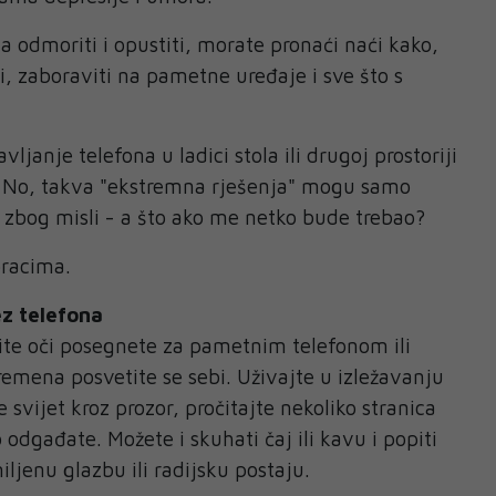
sta odmoriti i opustiti, morate pronaći naći kako,
i, zaboraviti na pametne uređaje i sve što s
ljanje telefona u ladici stola ili drugoj prostoriji
e. No, takva "ekstremna rješenja" mogu samo
a zbog misli - a što ako me netko bude trebao?
oracima.
ez telefona
ite oči posegnete za pametnim telefonom ili
remena posvetite se sebi. Uživajte u izležavanju
 svijet kroz prozor, pročitajte nekoliko stranica
 odgađate. Možete i skuhati čaj ili kavu i popiti
iljenu glazbu ili radijsku postaju.