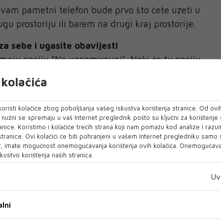
a vam pametni telefon bude prvo što ćete uzeti u
ugu prostoriju ili barem na drugi kraj prostorije.
za sebe i ugasite obavijesti
imaju opciju "Ne uznemiravaj". Neki će tu opciju
, drugi pak ni ne znaju da postoji. Pronađite ju u
kolačića
ona i odredite koje aplikacije će vas moći dobiti
v), a koje vam u vrijeme koje odredite neće moći
oristi kolačiće zbog poboljšanja vašeg iskustva korištenja stranice. Od ovih
. društvene mreže ili poslovni e-mail).
o nužni se spremaju u vaš Internet preglednik pošto su ključni za korištenje
i jednostavno ugasiti zvuk obavijesti na svom
anice. Koristimo i kolačiće trećih strana koji nam pomažu kod analize i razu
 stranice. Ovi kolačići će biti pohranjeni u vašem Internet pregledniku samo
provesti radeći nešto što vad opušta i veseli.
, imate mogućnost onemogućavanja korištenja ovih kolačića. Onemogućavan
kustvo korištenja naših stranica.
sto za stolom
 skrolati po telefonu ili gledati omiljenu seriju
Uv
ije najbolje za nas i naše zdravlje. Studija
 Appetite otkrila je da nas jedenje s ometanjem
lni
V-a) tjera da jedemo više, a manje uživamo u