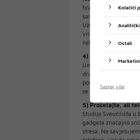
hrani. Stoga, kad je v
Kolačići
sami, usredotočite se 
Uživajte u mirisima i 
Analitički
vrijeme da saznate što
neki zanimljiv izlet.
Ostali
4) Odaberite analog
Marketin
Umjesto da sjednete na
društvenim mrežama, 
posljednji put rješaval
Saznaj više
se s obitelji? Ili pokuš
5) Prošetajte, ali t
Studija Sveučilišta u
gadgeta značajno sni
stresa. Ne savjetujem
telefona, već da odvoj