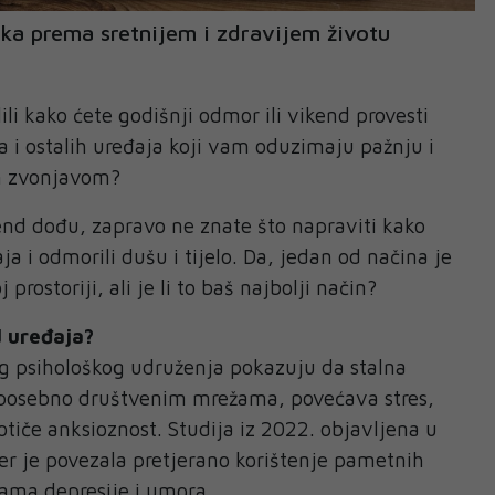
ka prema sretnijem i zdravijem životu
ili kako ćete godišnji odmor ili vikend provesti
 i ostalih uređaja koji vam oduzimaju pažnju i
om zvonjavom?
end dođu, zapravo ne znate što napraviti kako
đaja i odmorili dušu i tijelo. Da, jedan od načina je
 prostoriji, ali je li to baš najbolji način?
d uređaja?
g psihološkog udruženja pokazuju da stalna
 posebno društvenim mrežama, povećava stres,
otiče anksioznost. Studija iz 2022. objavljena u
r je povezala pretjerano korištenje pametnih
nama depresije i umora.