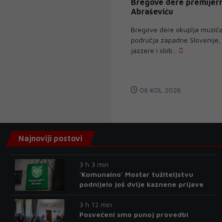
Bregove dere premijer
Abraševiću
Bregove dere okuplja muziča
područja zapadne Slovenije, 
jazzere i slob...
06 KOL 2026
Najnoviji postovi
3 h 3 min
'Komunalno' Mostar tužiteljstvu
podnijelo još dvije kaznene prijave
3 h 12 min
Posvećeni smo punoj provedbi