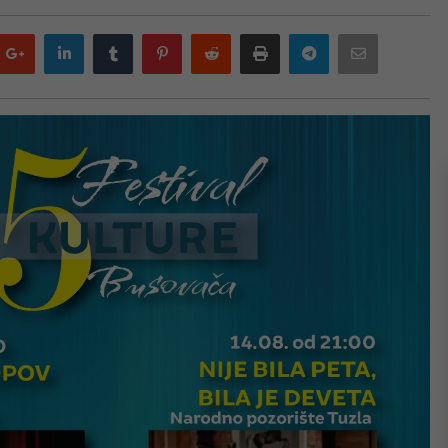
Google
LinkedIn
Tumblr
Pinterest
Reddit
Print
Telegram
Email
plus