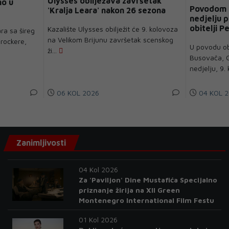
Ulysses obilježava završetak
no u
Povodom 
'Kralja Leara' nakon 26 sezona
nedjelju p
obitelji P
Kazalište Ulysses obilježit će 9. kolovoza
ra sa šireg
na Velikom Brijunu završetak scenskog
rockere,
U povodu ob
ži...
Busovača, G
nedjelju, 9. 
06 KOL 2026
04 KOL 2
Zanimljivosti
04 Kol 2026
Za 'Paviljon' Dine Mustafića Specijalno
priznanje žirija na XII Green
Montenegro International Film Festu
01 Kol 2026