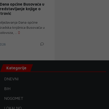
Dana općine Busovača u
redstavljanje knjige o
etrović
ilježavanja Dana općine
radska knjižnica Busovača u
kolovoza, ...
026
Kategorije
DNEVNI
BIH
NOGOMET
LOKALNO