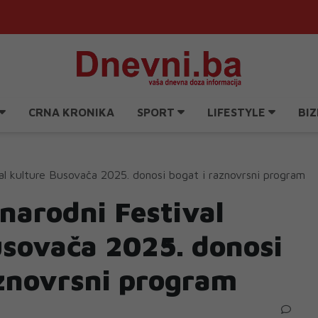
CRNA KRONIKA
SPORT
LIFESTYLE
BIZ
l kulture Busovača 2025. donosi bogat i raznovrsni program
narodni Festival
usovača 2025. donosi
aznovrsni program