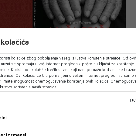
kolačića
oristi kolačiće zbog poboljšanja vašeg iskustva korištenja stranice. Od ovih
omedija Studio Teatra 'Državni lopov', nakon koje
o nužni se spremaju u vaš Internet preglednik pošto su ključni za korištenje
irci Cover art benda, priopćili su organizatori.
anice. Koristimo i kolačiće trećih strana koji nam pomažu kod analize i razu
 stranice. Ovi kolačići će biti pohranjeni u vašem Internet pregledniku samo
ublici će se predstaviti hit komedija Narodnog
, imate mogućnost onemogućavanja korištenja ovih kolačića. Onemogućavan
kustvo korištenja naših stranica.
bila peta, bila je deveta', dok će treću noć
Uv
ati u sadržajima spremljenim za njih. Od 19 sati
 u utrci za bebe 'Puzijada', dok će od 19:30 sati
lni
esne zabave i druženje sa balondžijom i
 performansi