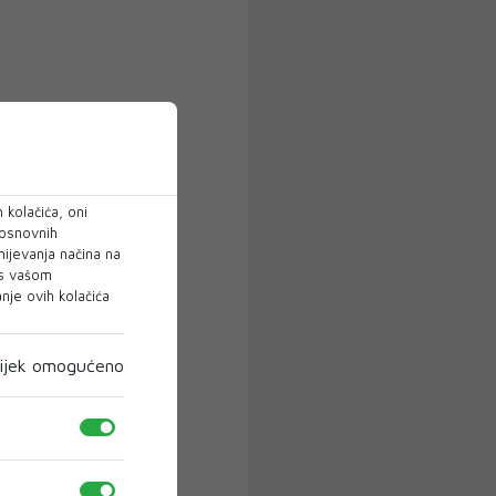
 kolačića, oni
 osnovnih
mijevanja načina na
 s vašom
je ovih kolačića
ijek omogućeno