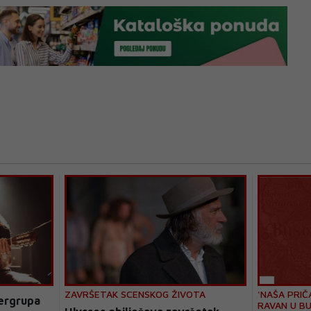
ZAVRŠETAK SCENSKOG ŽIVOTA
'NAŠA PRIČ
pergrupa
RAVAN U BU