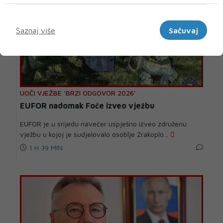
Marketinški
Saznaj više
Sačuvaj
UOČI VJEŽBE 'BRZI ODGOVOR 2026'
EUFOR nadomak Foče izveo vježbu
EUFOR je u srijedu navečer uspješno izveo združenu
vježbu u kojoj je sudjelovalo osoblje Zrakoplo...
1 H 39 MIN