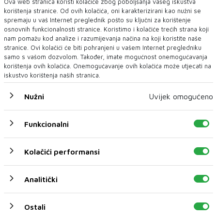
Ova web stranica koristi kolačiće zbog poboljšanja vašeg iskustva
korištenja stranice. Od ovih kolačića, oni karakterizirani kao nužni se
spremaju u vaš Internet preglednik pošto su ključni za korištenje
osnovnih funkcionalnosti stranice. Koristimo i kolačiće trećih strana koji
nam pomažu kod analize i razumijevanja načina na koji koristite naše
stranice. Ovi kolačići će biti pohranjeni u vašem Internet pregledniku
samo s vašom dozvolom. Također, imate mogućnost onemogućavanja
korištenja ovih kolačića. Onemogućavanje ovih kolačića može utjecati na
iskustvo korištenja naših stranica.
Nužni
Uvijek omogućeno
Funkcionalni
Kolačići performansi
U novom broju pročitajte
Analitički
BIH
Ostali