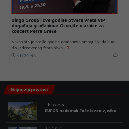
Bingo Group i ove godine otvara vrata VIP
događaja građanima: Osvojite ulaznice za
koncert Petra Graše
Nakon što je prošle godine građanima omogućila da budu
dio jedinstvenog festivalsko...
4 H 24 MIN
Najnoviji postovi
1 h 39 min
EUFOR nadomak Foče izveo vježbu
3 h 1 min