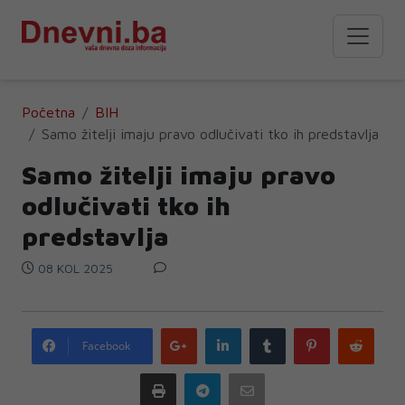
Početna
BIH
Samo žitelji imaju pravo odlučivati tko ih predstavlja
Samo žitelji imaju pravo
odlučivati tko ih
predstavlja
08 KOL 2025
Google
LinkedIn
Tumblr
Pinterest
Redd
Facebook
plus
Print
Telegram
Email