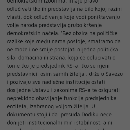
demokratskim izborima, imaju pravo
odlučivati tko ih predstavlja na bilo kojoj razini
vlasti, dok odlučivanje koje vodi poništavanju
volje naroda predstavlja grubo kršenje
demokratskih načela. 'Bez obzira na političke
razlike koje među nama postoje, smatramo da
ne može i ne smije postojati nijedna politička
sila, domaćina ili strana, koja će odlučivati o
tome tko je predsjednik RS-a, tko su njeni
predstavnici, osim samih žitelja', drže u Savezu
i pozivaju sve nadležne institucije ostati
dosljedne Ustavu i zakonima RS-a te osigurati
neprekidno obavljanje funkcija predsjednika
entiteta, izabranog voljom žitelja. U
dokumentu stoji i da presuda Dodiku neće
donijeti institucionalni mir i stabilnost, a ni