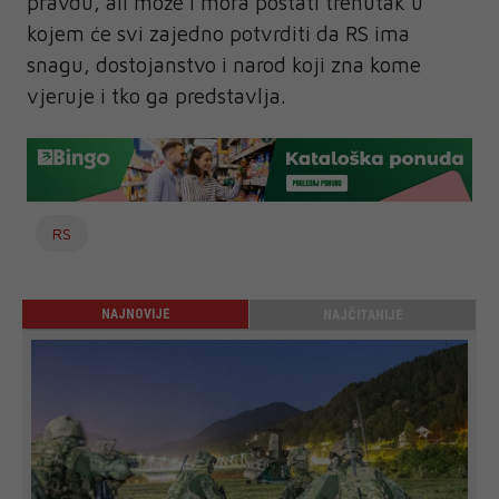
pravdu, ali može i mora postati trenutak u
kojem će svi zajedno potvrditi da RS ima
snagu, dostojanstvo i narod koji zna kome
vjeruje i tko ga predstavlja.
RS
NAJNOVIJE
NAJČITANIJE