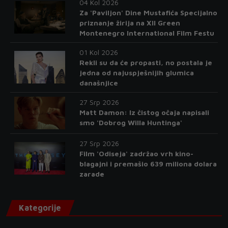
04 Kol 2026
Za 'Paviljon' Dine Mustafića Specijalno
priznanje žirija na XII Green
Montenegro International Film Festu
01 Kol 2026
Rekli su da će propasti, no postala je
jedna od najuspješnijih glumica
današnjice
27 Srp 2026
Matt Damon: Iz čistog očaja napisali
smo 'Dobrog Willa Huntinga'
27 Srp 2026
Film 'Odiseja' zadržao vrh kino-
blagajni i premašio 639 miliona dolara
zarade
Kategorije