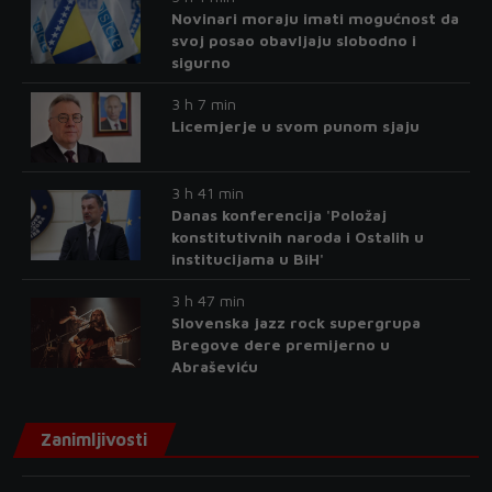
Novinari moraju imati mogućnost da
svoj posao obavljaju slobodno i
sigurno
3 h 7 min
Licemjerje u svom punom sjaju
3 h 41 min
Danas konferencija 'Položaj
konstitutivnih naroda i Ostalih u
institucijama u BiH'
3 h 47 min
Slovenska jazz rock supergrupa
Bregove dere premijerno u
Abraševiću
Zanimljivosti