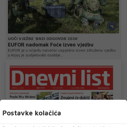
UOČI VJEŽBE 'BRZI ODGOVOR 2026'
EUFOR nadomak Foče izveo vježbu
EUFOR je u srijedu navečer uspješno izveo združenu vježbu
u kojoj je sudjelovalo osoblje...
Postavke kolačića