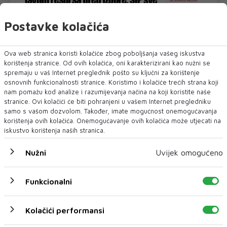
Postavke kolačića
U novom broju pročitajte
Ova web stranica koristi kolačiće zbog poboljšanja vašeg iskustva
Vijesti
korištenja stranice. Od ovih kolačića, oni karakterizirani kao nužni se
spremaju u vaš Internet preglednik pošto su ključni za korištenje
osnovnih funkcionalnosti stranice. Koristimo i kolačiće trećih strana koji
nam pomažu kod analize i razumijevanja načina na koji koristite naše
stranice. Ovi kolačići će biti pohranjeni u vašem Internet pregledniku
samo s vašom dozvolom. Također, imate mogućnost onemogućavanja
korištenja ovih kolačića. Onemogućavanje ovih kolačića može utjecati na
iskustvo korištenja naših stranica.
Nužni
Uvijek omogućeno
Funkcionalni
ARGETA
Argeta nagradna igra povodom 32. Sarajevo
Kolačići performansi
Film Festivala