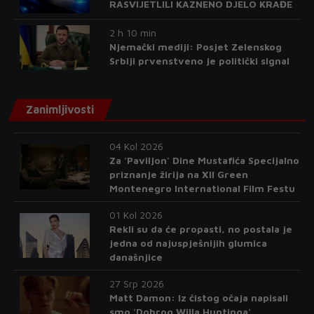
RASVIJETLILI KAZNENO DJELO KRAĐE
2 h 10 min
Njemački mediji: Posjet Zelenskog
Srbiji prvenstveno je politički signal
Zanimljivosti
04 Kol 2026
Za 'Paviljon' Dine Mustafića Specijalno
priznanje žirija na XII Green
Montenegro International Film Festu
01 Kol 2026
Rekli su da će propasti, no postala je
jedna od najuspješnijih glumica
današnjice
27 Srp 2026
Matt Damon: Iz čistog očaja napisali
smo 'Dobrog Willa Huntinga'