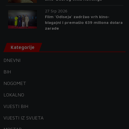
27 Srp 2026
Film 'Odiseja' zadržao vrh kino-
blagajni i premašio 639 miliona dolara
zarade
Kategorije
DNEVNI
BIH
NOGOMET
LOKALNO
VIJESTI BIH
VIJESTI IZ SVIJETA