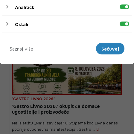
Argeta kao dio Atlantic Grupe je već više od 15 godina
Analitički
ponosni partner Sarajevo Film Festivala, a...
38 MIN
Ostali
Marketinški
Saznaj više
Sačuvaj
'GASTRO LIVNO 2026.'
'Gastro Livno 2026.' okupit će domaće
ugostitelje i proizvođače
Na izletištu „Mirisi zavičaja“ u Stupama kod Livna danas
počinje dvodnevna manifestacija „Gastro ...