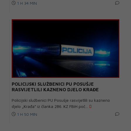
1 H 34 MIN
POLICIJSKI SLUŽBENICI PU POSUŠJE
RASVIJETLILI KAZNENO DJELO KRAĐE
Policijski službenici PU Posušje rasvijetlili su kazneno
djelo „Krađa“ iz članka 286. KZ FBiH poč...
1 H 50 MIN