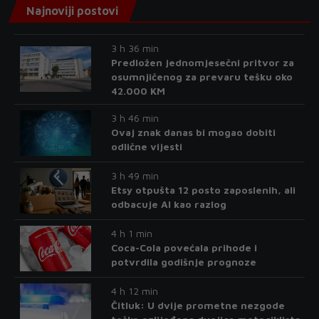
Najnoviji postovi
3 h 36 min
Predložen jednomjesečni pritvor za
osumnjičenog za prevaru tešku oko
42.000 KM
3 h 46 min
Ovaj znak danas bi mogao dobiti
odlične vijesti
3 h 49 min
Etsy otpušta 12 posto zaposlenih, ali
odbacuje AI kao razlog
4 h 1 min
Coca-Cola povećala prihode i
potvrdila godišnje prognoze
4 h 12 min
Čitluk: U dvije prometne nezgode