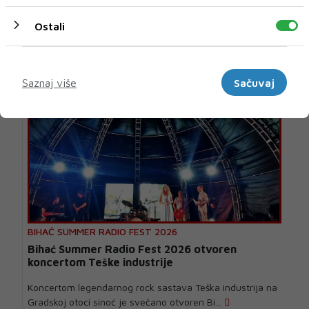
U novom broju pročitajte
Ostali
MUZIKA
Marketinški
Saznaj više
Sačuvaj
BIHAĆ SUMMER RADIO FEST 2026
Bihać Summer Radio Fest 2026 otvoren
koncertom Teške industrije
Koncertom legendarnog rock sastava Teška industrija na
Gradskoj otoci sinoć je svečano otvoren Bi...