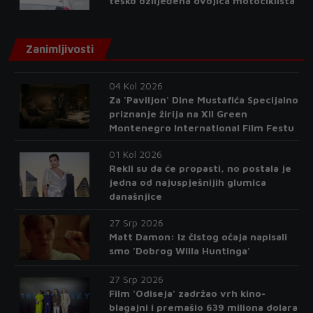
teško ozlijeđena dvojica motociklista
Zanimljivosti
04 Kol 2026
Za 'Paviljon' Dine Mustafića Specijalno
priznanje žirija na XII Green
Montenegro International Film Festu
01 Kol 2026
Rekli su da će propasti, no postala je
jedna od najuspješnijih glumica
današnjice
27 Srp 2026
Matt Damon: Iz čistog očaja napisali
smo 'Dobrog Willa Huntinga'
27 Srp 2026
Film 'Odiseja' zadržao vrh kino-
blagajni i premašio 639 miliona dolara