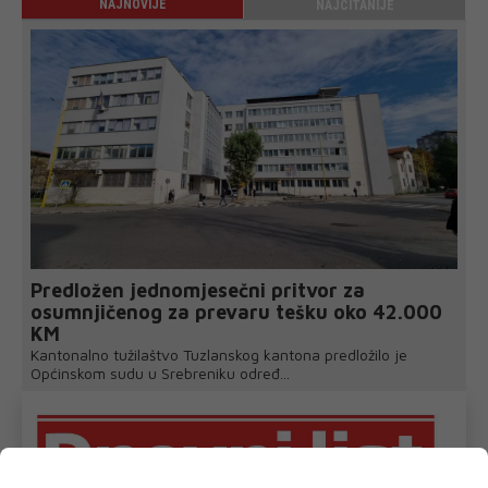
NAJNOVIJE
NAJČITANIJE
Predložen jednomjesečni pritvor za
osumnjičenog za prevaru tešku oko 42.000
KM
Kantonalno tužilaštvo Tuzlanskog kantona predložilo je
Općinskom sudu u Srebreniku određ...