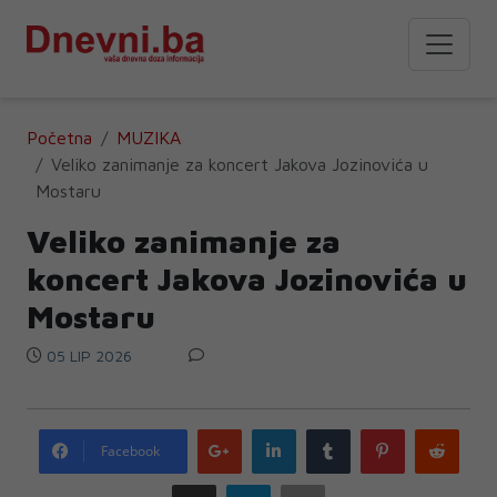
Početna
MUZIKA
Veliko zanimanje za koncert Jakova Jozinovića u
Mostaru
Veliko zanimanje za
koncert Jakova Jozinovića u
Mostaru
05 LIP 2026
Google
LinkedIn
Tumblr
Pinterest
Redd
Facebook
plus