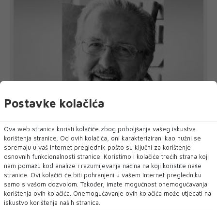
Postavke kolačića
Preminuo ugledni mostarski kardiokirurg
Ova web stranica koristi kolačiće zbog poboljšanja vašeg iskustva
Sead Mulahasanović
korištenja stranice. Od ovih kolačića, oni karakterizirani kao nužni se
oliklinika Arbor Vitae Dr. Sarić oprostila se od prim. dr. Seada
spremaju u vaš Internet preglednik pošto su ključni za korištenje
Mulahasanovića, ugledno...
osnovnih funkcionalnosti stranice. Koristimo i kolačiće trećih strana koji
nam pomažu kod analize i razumijevanja načina na koji koristite naše
stranice. Ovi kolačići će biti pohranjeni u vašem Internet pregledniku
samo s vašom dozvolom. Također, imate mogućnost onemogućavanja
korištenja ovih kolačića. Onemogućavanje ovih kolačića može utjecati na
iskustvo korištenja naših stranica.