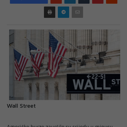
plus
Print
Telegram
Email
Wall Street
Američke burze završile su srijedu u minusu