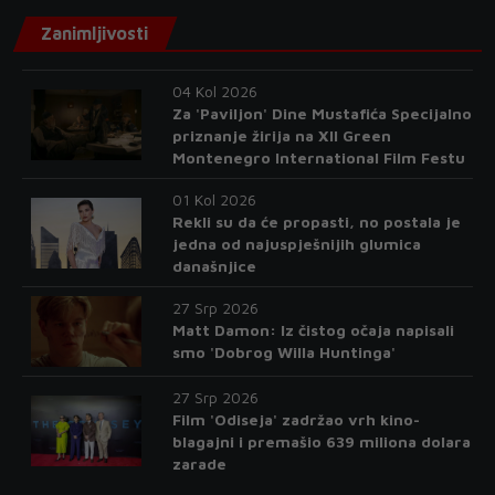
Zanimljivosti
04 Kol 2026
Za 'Paviljon' Dine Mustafića Specijalno
priznanje žirija na XII Green
Montenegro International Film Festu
01 Kol 2026
Rekli su da će propasti, no postala je
jedna od najuspješnijih glumica
današnjice
27 Srp 2026
Matt Damon: Iz čistog očaja napisali
smo 'Dobrog Willa Huntinga'
27 Srp 2026
Film 'Odiseja' zadržao vrh kino-
blagajni i premašio 639 miliona dolara
zarade