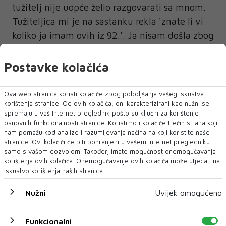
tužitelj nije uopće želio razgovarati sa mnom.
Tužiteljica mi je na sastanku rekla 'znate li vi
koliko ja imam ovih iz 92.'. Ja nisam došla zbog
toga, moj suprug je ubijen, istraga se ne
provodi, tražim odgovore, jasno kaže Dunja.
Postavke kolačića
Napominje da je doživjela potpuno
Ova web stranica koristi kolačiće zbog poboljšanja vašeg iskustva
razočaranje u domaće pravosuđe i da nikome
korištenja stranice. Od ovih kolačića, oni karakterizirani kao nužni se
od njih više ne vjeruje.
spremaju u vaš Internet preglednik pošto su ključni za korištenje
osnovnih funkcionalnosti stranice. Koristimo i kolačiće trećih strana koji
nam pomažu kod analize i razumijevanja načina na koji koristite naše
-Bolesna sam teško, ali neću odustati dok sam
stranice. Ovi kolačići će biti pohranjeni u vašem Internet pregledniku
živa. Totalno sam razočarana u pravosuđe,
samo s vašom dozvolom. Također, imate mogućnost onemogućavanja
korištenja ovih kolačića. Onemogućavanje ovih kolačića može utjecati na
ponašaju se kao da nije riječ o ljudskom životu.
iskustvo korištenja naših stranica.
Kako godine prolaze, nemam više nadanja da
će pravosuđe išta uraditi. Ja svoju borbu
Nužni
Uvijek omogućeno
nastavljam, zaključila je Dunja u razgovoru za
naš list.
Funkcionalni