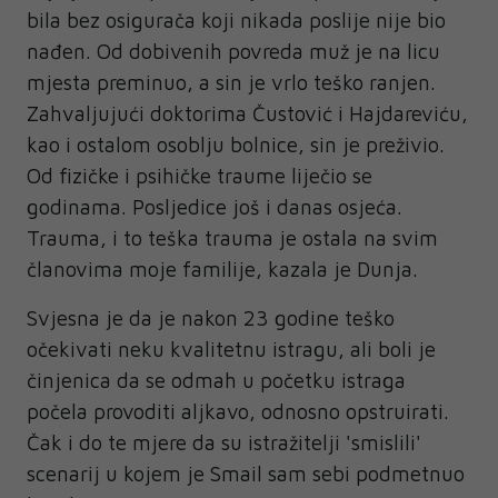
bila bez osigurača koji nikada poslije nije bio
nađen. Od dobivenih povreda muž je na licu
mjesta preminuo, a sin je vrlo teško ranjen.
Zahvaljujući doktorima Čustović i Hajdareviću,
kao i ostalom osoblju bolnice, sin je preživio.
Od fizičke i psihičke traume liječio se
godinama. Posljedice još i danas osjeća.
Trauma, i to teška trauma je ostala na svim
članovima moje familije, kazala je Dunja.
Svjesna je da je nakon 23 godine teško
očekivati neku kvalitetnu istragu, ali boli je
činjenica da se odmah u početku istraga
počela provoditi aljkavo, odnosno opstruirati.
Čak i do te mjere da su istražitelji 'smislili'
scenarij u kojem je Smail sam sebi podmetnuo