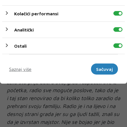
-----------------------
Kolačići performansi
Ratne strahote
Analitički
Sve te strahote koje sam preživjela, rat, logor,
borba za opstanak, djeca i muž tako daleko u
Ostali
svijetu, to nije bilo tako strašno kao vijest o
iznenadnoj smrti moga muža i teškom
Marketinški
ranjavanju sina. Muž je po povratku iz
Saznaj više
Sačuvaj
Njemačke, gdje je mogao ostati za stalno ali je
želio što prije doći u svoj grad i započeti sve iz
početka, radio sve moguće poslove, tako da je
i taj stan renovirao da bi koliko toliko zaradio da
prehrani svoju familiju. Radio je i na lijevo i na
desnoj strani grada jer su ga ljudi tažili, znali su
da je izvrstan majstor. Nije se bojao jer je bio