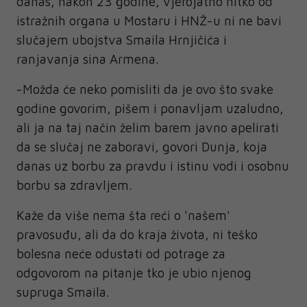
danas, nakon 23 godine, vjerojatno nitko od
istražnih organa u Mostaru i HNŽ-u ni ne bavi
slučajem ubojstva Smaila Hrnjičića i
ranjavanja sina Armena.
-Možda će neko pomisliti da je ovo što svake
godine govorim, pišem i ponavljam uzaludno,
ali ja na taj način želim barem javno apelirati
da se slučaj ne zaboravi, govori Dunja, koja
danas uz borbu za pravdu i istinu vodi i osobnu
borbu sa zdravljem.
Kaže da više nema šta reći o 'našem'
pravosuđu, ali da do kraja života, ni teško
bolesna neće odustati od potrage za
odgovorom na pitanje tko je ubio njenog
supruga Smaila.