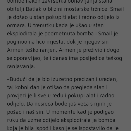
bombe nakon završetka obnavljanja stana
obitelji Batlak u blizini mostarske tržnice. Smail
je došao u stan pokupiti alat i radno odijelo iz
ormara. U trenutku kada je ušao u stan
eksplodirala je podmetnuta bomba i Smail je
poginuo na licu mjesta, dok je njegov sin
Armen teško ranjen. Armen je preživio i dugo
se oporavljao, te i danas ima posljedice teškog
ranjavanja.
-Budući da je bio izuzetno precizan i uredan,
taj kobni dan je otišao da pregleda stan i
provjeri je li sve u redu i pokupi alat i radno
odijelo. Da nesreća bude još veća s njim je
pošao i naš sin. U momentu kad je podigao
ruku da uzme odijelo eksplodirala je bomba
koja je bila ispod i kasnije se ispostavilo da je