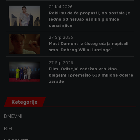
01 Kol 2026
Rekli su da će propasti, no postala je
jedna od najuspješnijih glumica
današnjice
27 Srp 2026
Matt Damon: Iz čistog očaja napisali
smo 'Dobrog Willa Huntinga'
27 Srp 2026
Film 'Odiseja' zadržao vrh kino-
blagajni i premašio 639 miliona dolara
zarade
Kategorije
DNEVNI
BIH