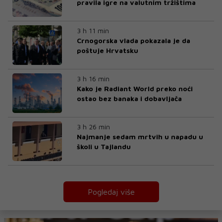
pravila igre na valutnim tržištima
3 h 11 min
Crnogorska vlada pokazala je da
poštuje Hrvatsku
3 h 16 min
Kako je Radiant World preko noći
ostao bez banaka i dobavljača
3 h 26 min
Najmanje sedam mrtvih u napadu u
školi u Tajlandu
Pogledaj više