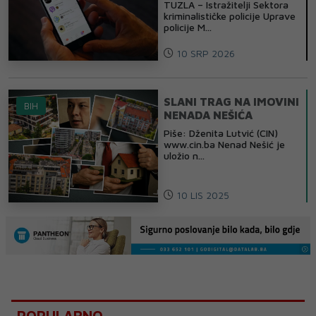
TUZLA – Istražitelji Sektora
kriminalističke policije Uprave
policije M...
10 SRP 2026
SLANI TRAG NA IMOVINI
BIH
NENADA NEŠIĆA
Piše: Dženita Lutvić (CIN)
www.cin.ba Nenad Nešić je
uložio n...
10 LIS 2025
POPULARNO