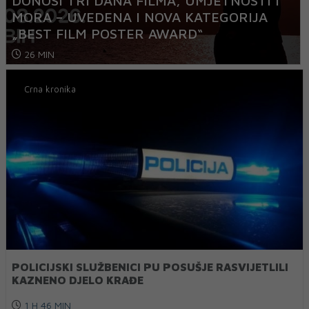
DONOSI TRI DANA FILMA, UMJETNOSTI I
MORA – UVEDENA I NOVA KATEGORIJA
„BEST FILM POSTER AWARD“
26 MIN
Crna kronika
POLICIJSKI SLUŽBENICI PU POSUŠJE RASVIJETLILI
KAZNENO DJELO KRAĐE
1 H 46 MIN