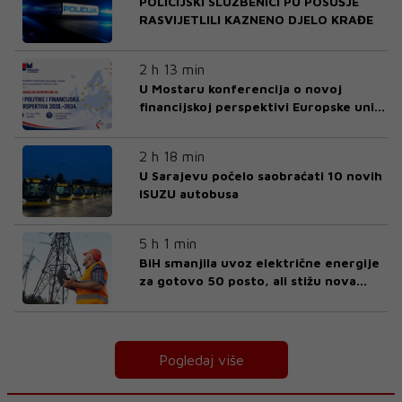
POLICIJSKI SLUŽBENICI PU POSUŠJE
RASVIJETLILI KAZNENO DJELO KRAĐE
2 h 13 min
U Mostaru konferencija o novoj
financijskoj perspektivi Europske unije
2028.–2034.
2 h 18 min
U Sarajevu počelo saobraćati 10 novih
ISUZU autobusa
5 h 1 min
BiH smanjila uvoz električne energije
za gotovo 50 posto, ali stižu nova
upozorenja
Pogledaj više