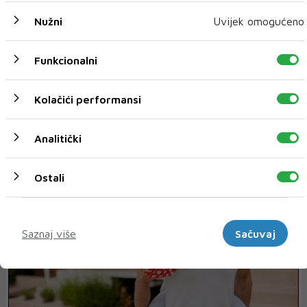
Nužni
Uvijek omogućeno
Funkcionalni
Kolačići performansi
Analitički
LJUBAV I SEKS
Ostali
Marketinški
Saznaj više
Sačuvaj