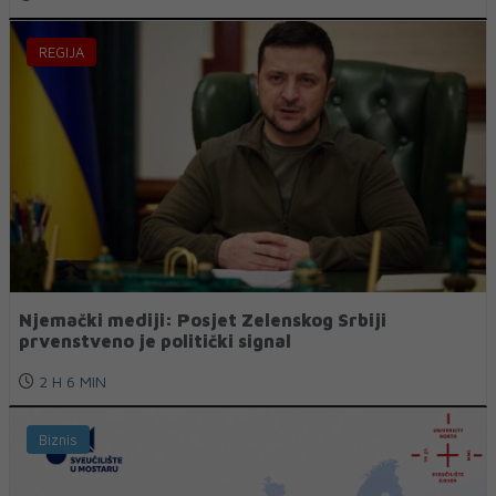
REGIJA
Njemački mediji: Posjet Zelenskog Srbiji
prvenstveno je politički signal
2 H 6 MIN
Biznis