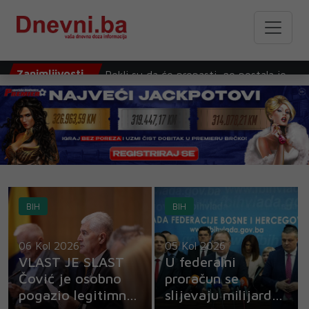
Rekli su da će propasti, no postala je
jedna od najuspješnijih glumica
današnjice
Zanimljivosti
Matt Damon: Iz čistog očaja napisali
smo 'Dobrog Willa Huntinga'
Film 'Odiseja' zadržao vrh kino-blagajni i
premašio 639 miliona dolara zarade
BIH
BIH
Najdraža serija Stephena Kinga u 21.
stoljeću: "Znao sam da je sjajna od prve
06 Kol 2026
05 Kol 2026
scene"
VLAST JE SLAST
U federalni
Čović je osobno
proračun se
Tom Hardy vraća se rapu, stiže njegov
pogazio legitimno
slijevaju milijarde
prvi službeni album