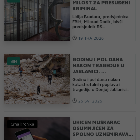
MILOST ZA PRESUĐENI
KRIMINAL
Lidija Bradara, predsjednica
FBiH, Milorad Dodik, bivši
predsjednik RS...
19 TRA 2026
GODINU I POL DANA
BIH
NAKON TRAGEDIJE U
JABLANICI. ...
Godinu i pol dana nakon
katastrofalnih poplava i
tragedije u Donjoj Jablanici...
26 SVI 2026
UHIĆEN MUŠKARAC
Crna kronika
OSUMNJIČEN ZA
SPOLNO UZNEMIRAVA...