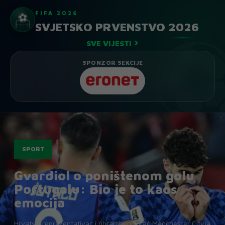
FIFA 2026
⚽
SVJETSKO PRVENSTVO 2026
›
SVE VIJESTI
SPONZOR SEKCIJE
SPORT
Gvardiol o poništenom golu
Portugalu: Bio je to kaos
emocija
Hrvatski reprezentativac i obrambeni igrač Manchester Cityja