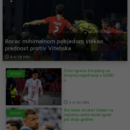
Borac minimalnom pobjedom stekao
prednost protiv Vitebska
4 H 58 MIN
Četiri igrača Zrinjskog na
SPORT
dvojnoj registraciji u GOŠK-
u
5 H 56 MIN
Što kaže struka? Džeko na
SPORT
najvišoj razini može igrati
još dvije godine