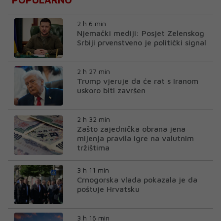
2 h 6 min
Njemački mediji: Posjet Zelenskog
Srbiji prvenstveno je politički signal
2 h 27 min
Trump vjeruje da će rat s Iranom
uskoro biti završen
2 h 32 min
Zašto zajednička obrana jena
mijenja pravila igre na valutnim
tržištima
3 h 11 min
Crnogorska vlada pokazala je da
poštuje Hrvatsku
3 h 16 min