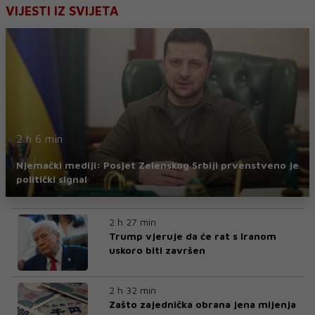
VIJESTI IZ SVIJETA
2 h 6 min
Njemački mediji: Posjet Zelenskog Srbiji prvenstveno je
politički signal
2 h 27 min
Trump vjeruje da će rat s Iranom
uskoro biti završen
2 h 32 min
Zašto zajednička obrana jena mijenja