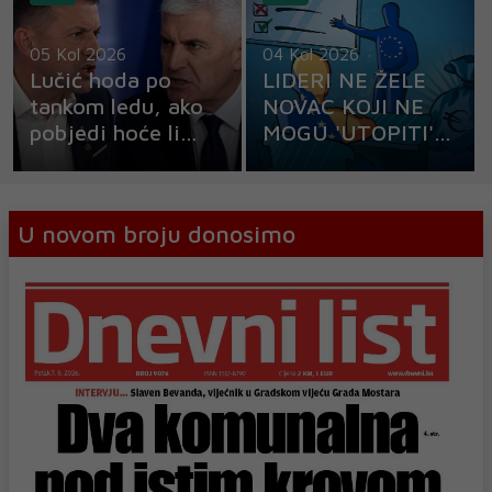
05 Kol 2026
04 Kol 2026
Lučić hoda po
LIDERI NE ŽELE
tankom ledu, ako
NOVAC KOJI NE
pobjedi hoće li
MOGU 'UTOPITI'
uhititi Čovića!?
Kako spasiti
milijardu eura, a
da ne nahranite bh
U novom broju donosimo
zvijeri?