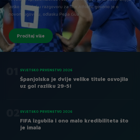
Joško Gvardiol u razgovoru za The Athletic govorio je o
novom ugovoru, odlasku Pepa Gua
Pročitaj više
01
SVJETSKO PRVENSTVO 2026
Španjolska je dvije velike titule osvojila
uz gol razliku 29-5!
02
SVJETSKO PRVENSTVO 2026
FIFA izgubila i ono malo kredibiliteta što
je imala