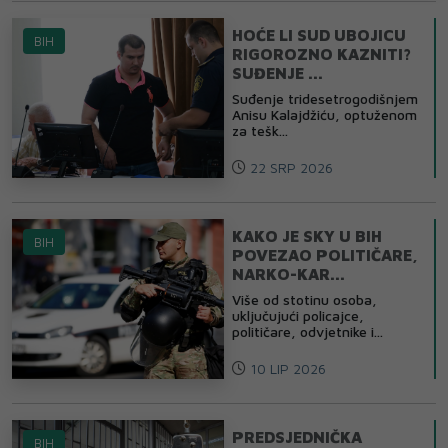
HOĆE LI SUD UBOJICU
BIH
RIGOROZNO KAZNITI?
SUĐENJE ...
Suđenje tridesetrogodišnjem
Anisu Kalajdžiću, optuženom
za tešk...
22 SRP 2026
KAKO JE SKY U BIH
BIH
POVEZAO POLITIČARE,
NARKO-KAR...
Više od stotinu osoba,
uključujući policajce,
političare, odvjetnike i...
10 LIP 2026
PREDSJEDNIČKA
BIH