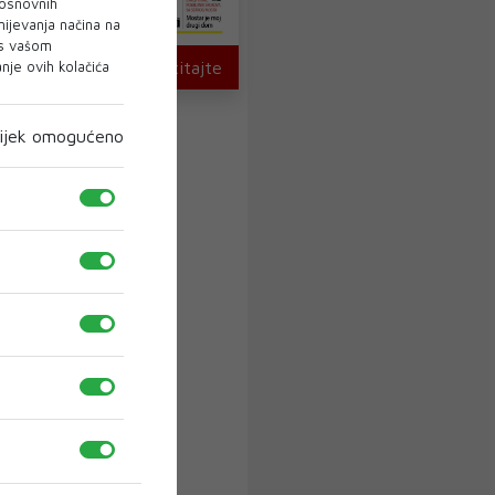
 osnovnih
mijevanja načina na
 s vašom
je ovih kolačića
U novom broju pročitajte
ijek omogućeno