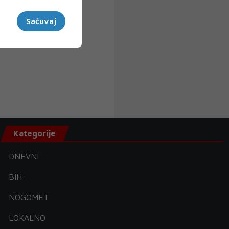
Sačuvaj
Kategorije
DNEVNI
BIH
NOGOMET
LOKALNO