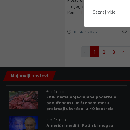
Mostaru je večeras, u sklopu
drugog kola kvalifikacija za UEFA
Saznaj više
Konf...
30 SRP 2026
‹
1
2
3
4
Najnoviji postovi
4 h 19 min
FBiH nema objedinjene podatke o
povučenom i uništenom mesu,
prekršaji utvrđeni u 40 kontrola
4 h 34 min
Američki mediji: Putin bi mogao