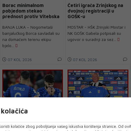
Borac minimalnom
Četiri igrača Zrinjskog na
pobjedom stekao
dvojnoj registraciji u
prednost protiv Vitebska
GOŠK-u
BANJA LUKA – Nogometaši
MOSTAR - HŠK Zrinjski Mostar i
banjalučkog Borca savladali su
NK GOŠK Gabela potpisali su
na domaćem terenu ekipu
ugovor o suradnji za sez...
bjelo...
07 KOL 2026
07 KOL 2026
kolačića
Gvardiol o poništenom
Zanimljiva uloga -
oristi kolačiće zbog poboljšanja vašeg iskustva korištenja stranice. Od ovih
golu Portugalu: Bio je to
Nogometni savez Italije