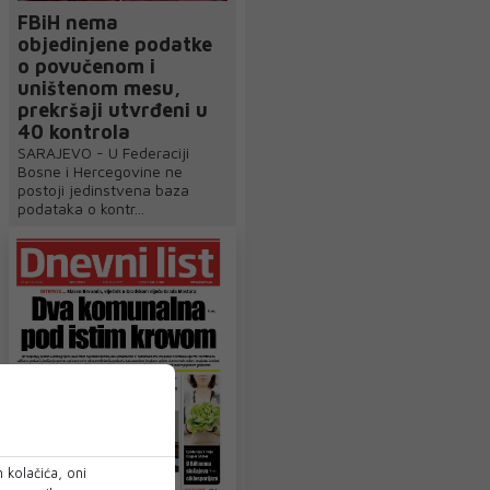
FBiH nema
objedinjene podatke
o povučenom i
uništenom mesu,
prekršaji utvrđeni u
40 kontrola
SARAJEVO - U Federaciji
Bosne i Hercegovine ne
postoji jedinstvena baza
podataka o kontr...
 kolačića, oni