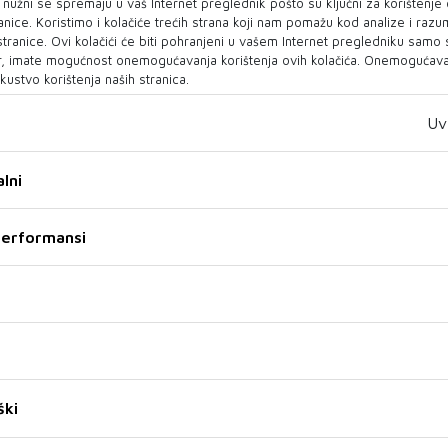
o nužni se spremaju u vaš Internet preglednik pošto su ključni za korištenje
kaos emocija
predstavio Ranierija
anice. Koristimo i kolačiće trećih strana koji nam pomažu kod analize i razu
 stranice. Ovi kolačići će biti pohranjeni u vašem Internet pregledniku samo
Hrvatski reprezentativac i
Claudio Ranieri želi da se Talijani
, imate mogućnost onemogućavanja korištenja ovih kolačića. Onemogućavan
obrambeni igrač Manchester
ponovno zaljube u nogomet, a
kustvo korištenja naših stranica.
Cityja Joško Gvardiol u
kao novi direktor organizacije
razgovoru za...
p...
Uv
02 KOL 2026
31 SRP 2026
lni
 performansi
NEUER NAJAVIO SKORI KRAJ
Velež poražen i u Zenici od
KARIJERE
Dunajske Strede s 0:3 te
Neuer najavio skori kraj
ški
ispao iz Europe
karijere
ZENICA – Nogometaši