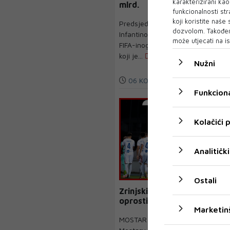
karakterizirani ka
mlrd.
funkcionalnosti str
koji koristite naše
Predsjednik FIFA-e Gianni
dozvolom. Također
Infantino ispričao se članovima
može utjecati na is
FIFA-inog vijeća zbog načina na
koji je...
Nužni
06 KOL 2026
Funkciona
Kolačići
Analitički
Ostali
Zrinjski se remijem
oprostio od Europe
Marketin
MOSTAR - Mostarski Zrinjski u