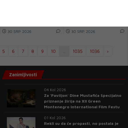
Manuel Neuer je prvi put javno
mostarskog Veleža poraženi su i
dao naslutiti da se bliži kraj
večaras, pred oko 2.000
njegovoj dugačkoj i uspješno...
gledalac...
30 SRP 2026
30 SRP 2026
5
6
7
8
9
10
...
1035
1036
›
Zanimljivosti
04 Kol 2026
Za 'Paviljon' Dine Mustafića Specijalno
priznanje žirija na XII Green
Montenegro International Film Festu
01 Kol 2026
Rekli su da će propasti, no postala je