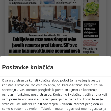
U novom broju pročitajte
Postavke kolačića
Dnevni List
Ova web stranica koristi kolačiće zbog poboljšanja vašeg iskustva
korištenja stranice. Od ovih kolačića, oni karakterizirani kao nužni se
spremaju u vaš Internet preglednik pošto su ključni za korištenje
osnovnih funkcionalnosti stranice. Koristimo i kolačiće trećih strana koji
nam pomažu kod analize i razumijevanja načina na koji koristite naše
stranice. Ovi kolačići će biti pohranjeni u vašem Internet pregledniku
samo s vašom dozvolom. Također, imate mogućnost onemogućavanja