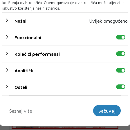
korištenja ovih kolačića. Onemogućavanje ovih kolačića može utjecati na
iskustvo korištenja naših stranica.
Nužni
Uvijek omogućeno
U novom broju donosimo
Funkcionalni
Novi broj
Kolačići performansi
07 KOL 2026
Analitički
Ostali
Marketinški
Saznaj više
Sačuvaj