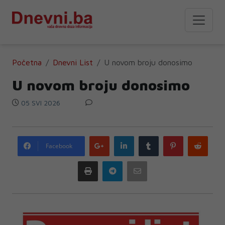
Početna
Dnevni List
U novom broju donosimo
U novom broju donosimo
05 SVI 2026
Google
LinkedIn
Tumblr
Pinterest
Redd
Facebook
plus
Print
Telegram
Email