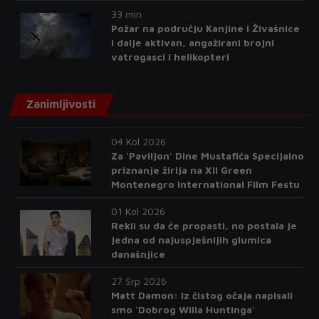
33 min
Požar na području Kanjine i Živašnice
i dalje aktivan, angažirani brojni
vatrogasci i helikopteri
Zanimljivosti
04 Kol 2026
Za 'Paviljon' Dine Mustafića Specijalno
priznanje žirija na XII Green
Montenegro International Film Festu
01 Kol 2026
Rekli su da će propasti, no postala je
jedna od najuspješnijih glumica
današnjice
27 Srp 2026
Matt Damon: Iz čistog očaja napisali
smo 'Dobrog Willa Huntinga'