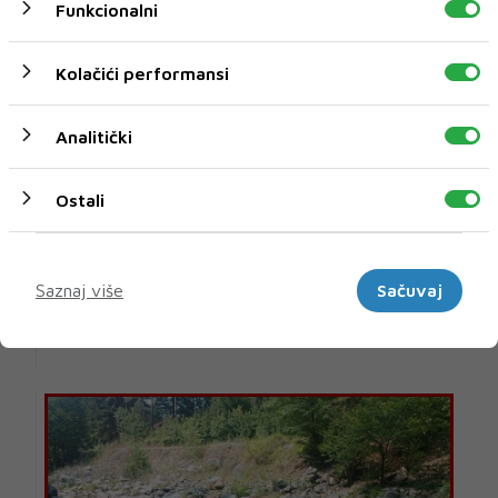
Funkcionalni
Kolačići performansi
Analitički
Ostali
Preminuo ugledni mostarski kardiokirurg Sead
Mulahasanović
Marketinški
oliklinika Arbor Vitae Dr. Sarić oprostila se od prim. dr.
Saznaj više
Sačuvaj
Seada Mulahasanovića, uglednog kardiok...
08 KOL 2026