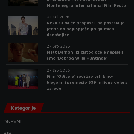
Montenegro International Film Festu
01 Kol 2026
Rekli su da će propasti, no postala je
jedna od najuspješnijih glumica
današnjice
27 Srp 2026
Matt Damon: Iz čistog očaja napisali
smo 'Dobrog Willa Huntinga'
27 Srp 2026
Film 'Odiseja' zadržao vrh kino-
blagajni i premašio 639 miliona dolara
zarade
Kategorije
DNEVNI
BIH