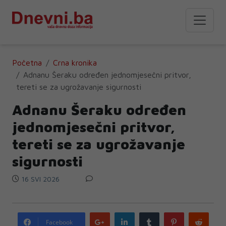
Početna
Crna kronika
Adnanu Šeraku određen jednomjesečni pritvor,
tereti se za ugrožavanje sigurnosti
Adnanu Šeraku određen
jednomjesečni pritvor,
tereti se za ugrožavanje
sigurnosti
16 SVI 2026
Google
LinkedIn
Tumblr
Pinterest
Redd
Facebook