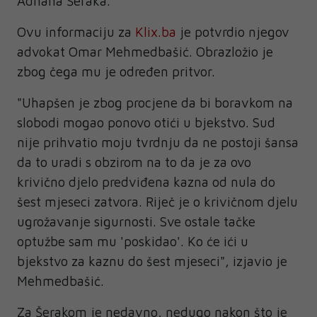
Adnana Šeraka.
Ovu informaciju za
Klix.ba
je potvrdio njegov
advokat Omar Mehmedbašić. Obrazložio je
zbog čega mu je određen pritvor.
"Uhapšen je zbog procjene da bi boravkom na
slobodi mogao ponovo otići u bjekstvo. Sud
nije prihvatio moju tvrdnju da ne postoji šansa
da to uradi s obzirom na to da je za ovo
krivično djelo predviđena kazna od nula do
šest mjeseci zatvora. Riječ je o krivičnom djelu
ugrožavanje sigurnosti. Sve ostale tačke
optužbe sam mu 'poskidao'. Ko će ići u
bjekstvo za kaznu do šest mjeseci", izjavio je
Mehmedbašić.
Za Šerakom je nedavno, nedugo nakon što je