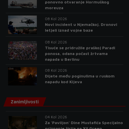
ponovno otvaranje Hormuškog
moreuza
08 Kol 2026
Novi incident u Njemačkoj. Dronovi
letjeli iznad vojne baze
08 Kol 2026
Tisuće se pridružile praškoj Paradi
ponosa, odana počast žrtvama
napada u Berlinu
08 Kol 2026
Dijete među poginulima u ruskom
napadu kod Kijeva
Zanimljivosti
04 Kol 2026
Za 'Paviljon' Dine Mustafića Specijalno
priznanje žirija na XII Green