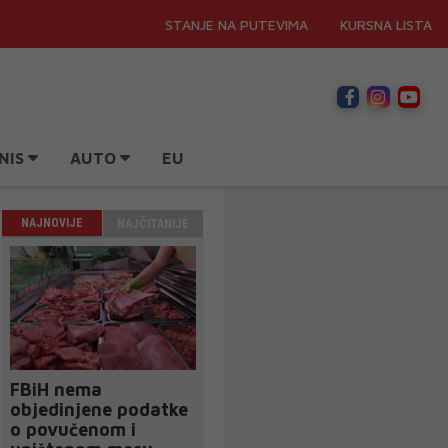
STANJE NA PUTEVIMA
KURSNA LISTA
NIS
AUTO
EU
NAJNOVIJE
NAJČITANIJE
FBiH nema
objedinjene podatke
o povučenom i