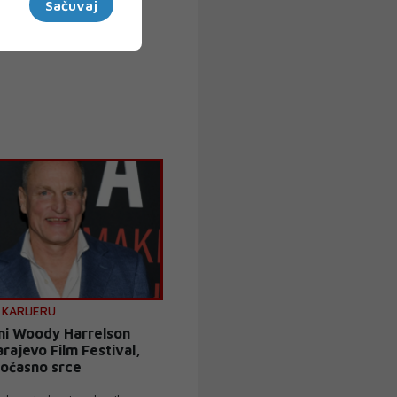
Sačuvaj
 KARIJERU
ni Woody Harrelson
arajevo Film Festival,
Počasno srce