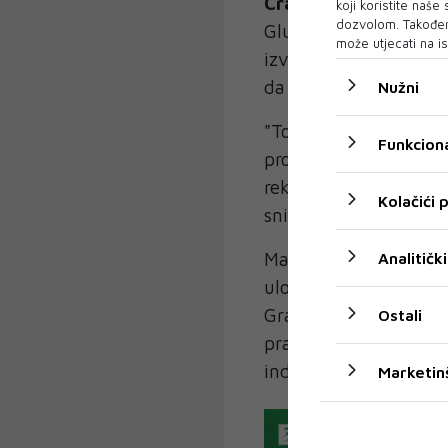
Cranston pohvalio 
koji koristite naše
dozvolom. Također
Glumac je imao samo r
može utjecati na is
izvanredna osoba. Mis
da su zajedno snimali
Nužni
"To je bio jedan od o
Funkciona
provjerite sanjate li",
rekavši da je bila "du
Kolačići
snimanja trajala do ra
Madonnino gostovanje u
Analitički
uloga nakon više od 2
Grace" 2003. godine. 
Ostali
prati priča o holivud
industriji u kojoj se 
Marketin