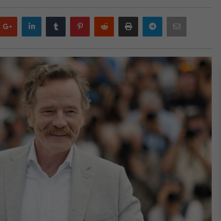
Google
LinkedIn
Tumblr
Pinterest
Reddit
Print
Telegram
Email
plus