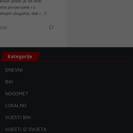
lson jedan je od onih
ima povjerujete i u
tnijim ulogama, dok i...
026
Kategorije
DNEVNI
BIH
NOGOMET
LOKALNO
VIJESTI BIH
VIJESTI IZ SVIJETA