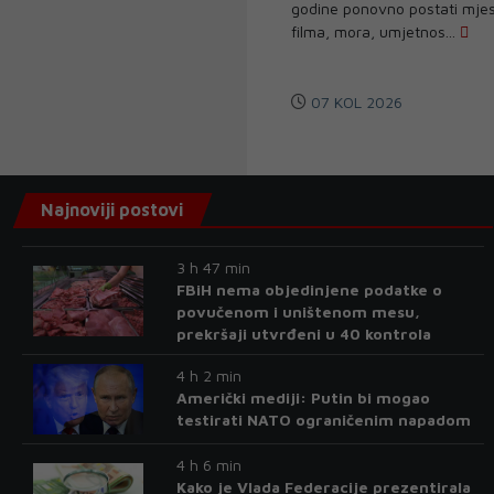
AWARD“
godine ponovno postati mjes
filma, mora, umjetnos...
07 KOL 2026
Najnoviji postovi
3 h 47 min
FBiH nema objedinjene podatke o
povučenom i uništenom mesu,
prekršaji utvrđeni u 40 kontrola
4 h 2 min
Američki mediji: Putin bi mogao
testirati NATO ograničenim napadom
4 h 6 min
Kako je Vlada Federacije prezentirala