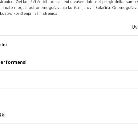
Madonnu
 stranice. Ovi kolačići će biti pohranjeni u vašem Internet pregledniku samo
, imate mogućnost onemogućavanja korištenja ovih kolačića. Onemogućavan
iječi hvale za suradnju s pjevačicom. "Ona je
kustvo korištenja naših stranica.
lim, ipak je ona Madonna", rekao je. Otkrio je i
 dvije epizode u Veneciji.
Uv
nih trenutaka u kojima se morate uštipnuti da
lni
 ispričao je. Pohvalio je i njezinu radnu etiku,
hovita" i "sjajna suradnica", čak i kada su
 performansi
nih jutarnjih sati.
 seriji bit će njezina prva velika televizijska
0 godina, nakon pojavljivanja u seriji "Will &
Seriju "The Studio", koju je stvorio Seth Rogen,
skom filmskom studiju koji pokušava opstati u
sudaraju umjetnost i biznis, piše
index
.
ški