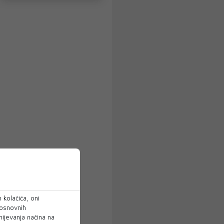
 kolačića, oni
 osnovnih
mijevanja načina na