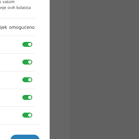
 s vašom
je ovih kolačića
ijek omogućeno