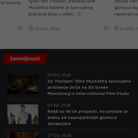
Igrani film 'Paviljon' redatelja Dine
Woody Harre
to susreta
Mustafića dobitnik je Specijalnog
glumaca koj
priznanja žirija u selekc...
najnevjeroja
04 KOL 2026
03 KOL 2
Zanimljivosti
04 Kol 2026
Za 'Paviljon' Dine Mustafića Specijalno
priznanje žirija na XII Green
Montenegro International Film Festu
01 Kol 2026
Rekli su da će propasti, no postala je
jedna od najuspješnijih glumica
današnjice
27 Srp 2026