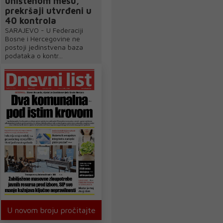
uništenom mesu,
prekršaji utvrđeni u
40 kontrola
SARAJEVO - U Federaciji
Bosne i Hercegovine ne
postoji jedinstvena baza
podataka o kontr...
U novom broju pročitajte