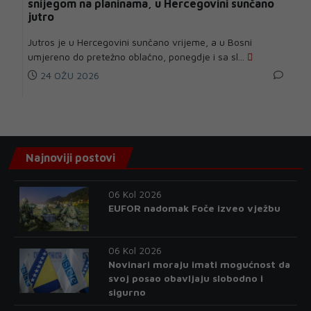
snijegom na planinama, u Hercegovini sunčano
jutro
Jutros je u Hercegovini sunčano vrijeme, a u Bosni
umjereno do pretežno oblačno, ponegdje i sa sl...
24 OŽU 2026
Najnoviji postovi
06 Kol 2026
EUFOR nadomak Foče izveo vježbu
06 Kol 2026
Novinari moraju imati mogućnost da
svoj posao obavljaju slobodno i
sigurno