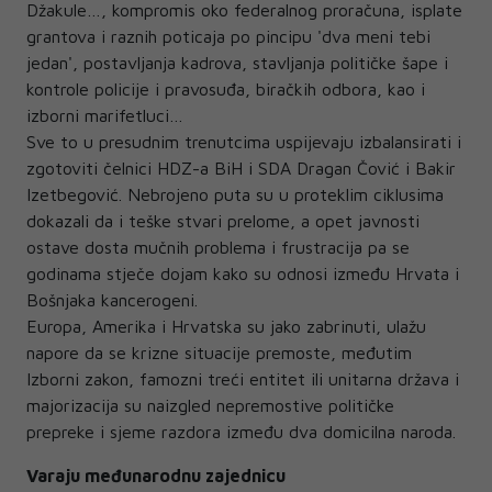
Džakule…, kompromis oko federalnog proračuna, isplate
grantova i raznih poticaja po pincipu 'dva meni tebi
jedan', postavljanja kadrova, stavljanja političke šape i
kontrole policije i pravosuđa, biračkih odbora, kao i
izborni marifetluci…
Sve to u presudnim trenutcima uspijevaju izbalansirati i
zgotoviti čelnici HDZ-a BiH i SDA Dragan Čović i Bakir
Izetbegović. Nebrojeno puta su u proteklim ciklusima
dokazali da i teške stvari prelome, a opet javnosti
ostave dosta mučnih problema i frustracija pa se
godinama stječe dojam kako su odnosi između Hrvata i
Bošnjaka kancerogeni.
Europa, Amerika i Hrvatska su jako zabrinuti, ulažu
napore da se krizne situacije premoste, međutim
Izborni zakon, famozni treći entitet ili unitarna država i
majorizacija su naizgled nepremostive političke
prepreke i sjeme razdora između dva domicilna naroda.
Varaju međunarodnu zajednicu