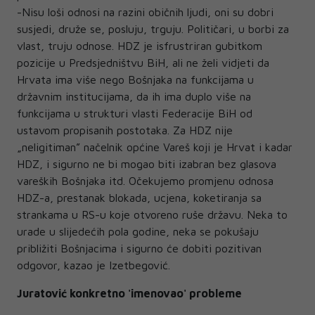
-Nisu loši odnosi na razini običnih ljudi, oni su dobri
susjedi, druže se, posluju, trguju. Političari, u borbi za
vlast, truju odnose. HDZ je isfrustriran gubitkom
pozicije u Predsjedništvu BiH, ali ne želi vidjeti da
Hrvata ima više nego Bošnjaka na funkcijama u
državnim institucijama, da ih ima duplo više na
funkcijama u strukturi vlasti Federacije BiH od
ustavom propisanih postotaka. Za HDZ nije
„neligitiman” načelnik općine Vareš koji je Hrvat i kadar
HDZ, i sigurno ne bi mogao biti izabran bez glasova
vareških Bošnjaka itd. Očekujemo promjenu odnosa
HDZ-a, prestanak blokada, ucjena, koketiranja sa
strankama u RS-u koje otvoreno ruše državu. Neka to
urade u slijedećih pola godine, neka se pokušaju
približiti Bošnjacima i sigurno će dobiti pozitivan
odgovor, kazao je Izetbegović.
Juratović konkretno 'imenovao' probleme