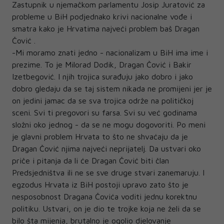
Zastupnik u njemačkom parlamentu Josip Juratović za
probleme u BiH podjednako krivi nacionalne vođe i
smatra kako je Hrvatima najveći problem baš Dragan
Čović .
-Mi moramo znati jedno - nacionalizam u BiH ima ime i
prezime. To je Milorad Dodik, Dragan Čović i Bakir
Izetbegović. I njih trojica surađuju jako dobro i jako
dobro gledaju da se taj sistem nikada ne promijeni jer je
on jedini jamac da se sva trojica održe na političkoj
sceni. Svi ti pregovori su farsa. Svi su već godinama
složni oko jednog - da se ne mogu dogovoriti. Po meni
je glavni problem Hrvata to što ne shvaćaju da je
Dragan Čović njima najveći neprijatelj. Da ustvari oko
priče i pitanja da li će Dragan Čović biti član
Predsjedništva ili ne se sve druge stvari zanemaruju. I
egzodus Hrvata iz BiH postoji upravo zato što je
nesposobnost Dragana Čovića voditi jednu korektnu
politiku. Ustvari, on je dio te trojke koja ne želi da se
bilo šta mijenja, brutalno je ogolio djelovanje