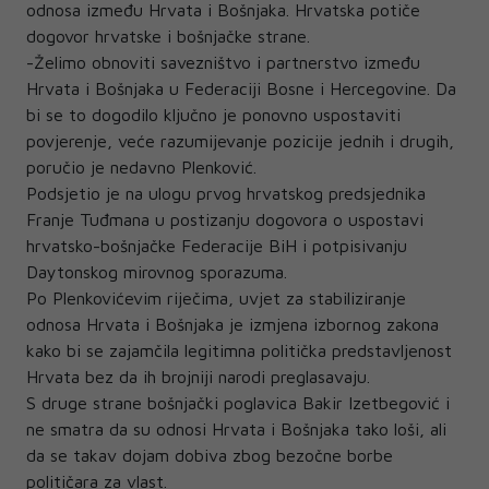
odnosa između Hrvata i Bošnjaka. Hrvatska potiče
dogovor hrvatske i bošnjačke strane.
-Želimo obnoviti savezništvo i partnerstvo između
Hrvata i Bošnjaka u Federaciji Bosne i Hercegovine. Da
bi se to dogodilo ključno je ponovno uspostaviti
povjerenje, veće razumijevanje pozicije jednih i drugih,
poručio je nedavno Plenković.
Podsjetio je na ulogu prvog hrvatskog predsjednika
Franje Tuđmana u postizanju dogovora o uspostavi
hrvatsko-bošnjačke Federacije BiH i potpisivanju
Daytonskog mirovnog sporazuma.
Po Plenkovićevim riječima, uvjet za stabiliziranje
odnosa Hrvata i Bošnjaka je izmjena izbornog zakona
kako bi se zajamčila legitimna politička predstavljenost
Hrvata bez da ih brojniji narodi preglasavaju.
S druge strane bošnjački poglavica Bakir Izetbegović i
ne smatra da su odnosi Hrvata i Bošnjaka tako loši, ali
da se takav dojam dobiva zbog bezočne borbe
političara za vlast.