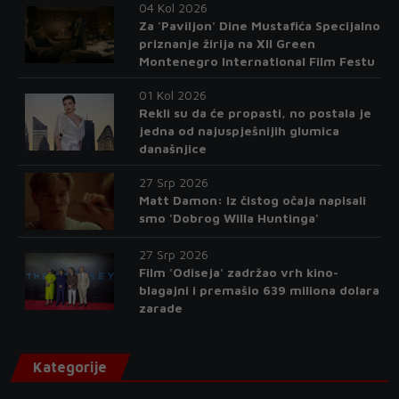
04 Kol 2026
Za 'Paviljon' Dine Mustafića Specijalno
priznanje žirija na XII Green
Montenegro International Film Festu
01 Kol 2026
Rekli su da će propasti, no postala je
jedna od najuspješnijih glumica
današnjice
27 Srp 2026
Matt Damon: Iz čistog očaja napisali
smo 'Dobrog Willa Huntinga'
27 Srp 2026
Film 'Odiseja' zadržao vrh kino-
blagajni i premašio 639 miliona dolara
zarade
Kategorije