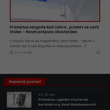
Prometna nezgoda kod Udore, promet na cesti
Stolac – Neum potpuno obustavljen
U mjestu Udora na magistralnoj cesti Stolac – Neum u
subotu oko 9 sati dogodila se teška prometna...
11 H 14 MIN
Najnoviji postovi
3 h 35 min
Preminuo ugledni mostarski
kardiokirurg Sead Mulahasanović