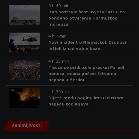
3 h 40 min
Iran postavio šest uvjeta SAD-u za
ponovno otvaranje Hormuškog
moreuza
4 h 1 min
Novi incident u Njemačkoj. Dronovi
letjeli iznad vojne baze
4 h 26 min
Tisuće se pridružile praškoj Paradi
ponosa, odana počast žrtvama
napada u Berlinu
4 h 39 min
Dijete među poginulima u ruskom
napadu kod Kijeva
Zanimljivosti