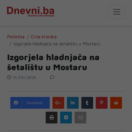
Početna
Crna kronika
Izgorjela hladnjača na šetalištu u Mostaru
Izgorjela hladnjača na
šetalištu u Mostaru
15 STU 2025
Google
LinkedIn
Tumblr
Pinterest
Redd
Facebook
plus
Print
Telegram
Email