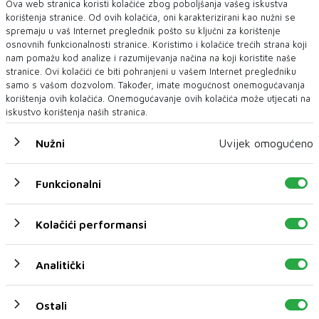
Ova web stranica koristi kolačiće zbog poboljšanja vašeg iskustva
korištenja stranice. Od ovih kolačića, oni karakterizirani kao nužni se
spremaju u vaš Internet preglednik pošto su ključni za korištenje
osnovnih funkcionalnosti stranice. Koristimo i kolačiće trećih strana koji
nam pomažu kod analize i razumijevanja načina na koji koristite naše
stranice. Ovi kolačići će biti pohranjeni u vašem Internet pregledniku
samo s vašom dozvolom. Također, imate mogućnost onemogućavanja
korištenja ovih kolačića. Onemogućavanje ovih kolačića može utjecati na
iskustvo korištenja naših stranica.
Nužni
Uvijek omogućeno
Preminuo ugledni mostarski kardiokirurg Sead
Funkcionalni
Mulahasanović
oliklinika Arbor Vitae Dr. Sarić oprostila se od prim. dr.
Kolačići performansi
Seada Mulahasanovića, uglednog kardiok...
3 H 35 MIN
Analitički
Ostali