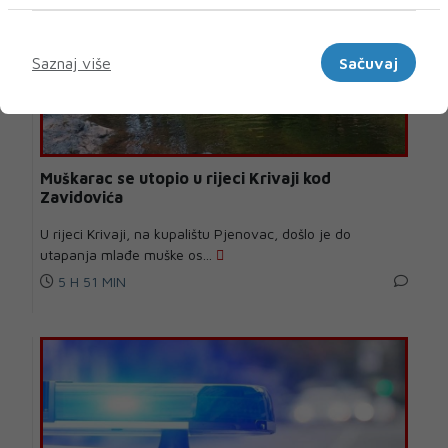
Marketinški
Saznaj više
Sačuvaj
Muškarac se utopio u rijeci Krivaji kod
Zavidovića
U rijeci Krivaji, na kupalištu Pjenovac, došlo je do
utapanja mlađe muške os...
5 H 51 MIN