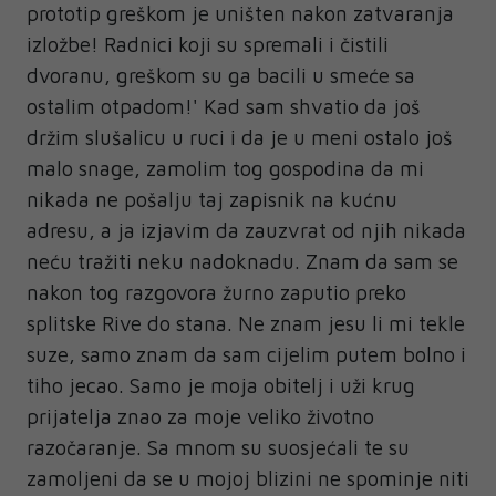
prototip greškom je uništen nakon zatvaranja
izložbe! Radnici koji su spremali i čistili
dvoranu, greškom su ga bacili u smeće sa
ostalim otpadom!' Kad sam shvatio da još
držim slušalicu u ruci i da je u meni ostalo još
malo snage, zamolim tog gospodina da mi
nikada ne pošalju taj zapisnik na kućnu
adresu, a ja izjavim da zauzvrat od njih nikada
neću tražiti neku nadoknadu. Znam da sam se
nakon tog razgovora žurno zaputio preko
splitske Rive do stana. Ne znam jesu li mi tekle
suze, samo znam da sam cijelim putem bolno i
tiho jecao. Samo je moja obitelj i uži krug
prijatelja znao za moje veliko životno
razočaranje. Sa mnom su suosjećali te su
zamoljeni da se u mojoj blizini ne spominje niti