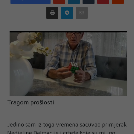
plus
Print
Telegram
Email
Tragom prošlosti
Jedino sam iz toga vremena sačuvao primjerak
Nedjeljne Dalmacije i crteže koje su mi, po