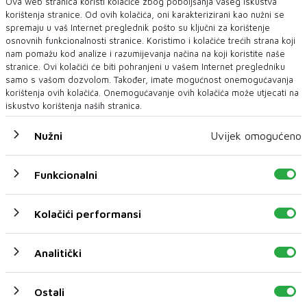
Ova web stranica koristi kolačiće zbog poboljšanja vašeg iskustva
- Za početnika je najbolji način da ga
korištenja stranice. Od ovih kolačića, oni karakterizirani kao nužni se
postepeno uvodite, korak po korak, u prvih
spremaju u vaš Internet preglednik pošto su ključni za korištenje
osnovnih funkcionalnosti stranice. Koristimo i kolačiće trećih strana koji
desetak poteza. Nakon toga, svoje unučice i
nam pomažu kod analize i razumijevanja načina na koji koristite naše
unuke zadužio sam da sami često slažu tih
stranice. Ovi kolačići će biti pohranjeni u vašem Internet pregledniku
samo s vašom dozvolom. Također, imate mogućnost onemogućavanja
desetak prvih poteza, kako bi im postala
korištenja ovih kolačića. Onemogućavanje ovih kolačića može utjecati na
rutina. Naravno, treba strogo paziti da u
iskustvo korištenja naših stranica.
samom početku previše ne opteretite onoga
Nužni
Uvijek omogućeno
koga poučavate. Tek kad sami požele učiti
dalje, važno je paziti da svaki idući korak
Funkcionalni
polako usvajaju. Djeci to ide brže nego
odraslima. Jedan moj unuk usavršio je
Kolačići performansi
slaganje već u prvom razredu osnovne škole.
Može je složiti brže od mene. Također, osmislio
Analitički
sam zanimljiv turnir slaganja u mojoj obitelji,
koji je, po mom mišljenju, jedini
Ostali
vjerodostojan.