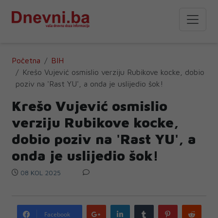
Početna
BIH
Krešo Vujević osmislio verziju Rubikove kocke, dobio
poziv na 'Rast YU', a onda je uslijedio šok!
Krešo Vujević osmislio
verziju Rubikove kocke,
dobio poziv na 'Rast YU', a
onda je uslijedio šok!
08 KOL 2025
Google
LinkedIn
Tumblr
Pinterest
Redd
Facebook