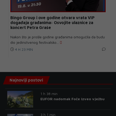
Bingo Group i ove godine otvara vrata VIP
događaja građanima: Osvojite ulaznice za
koncert Petra Graše
Nakon što je prošle godine građanima omogućila da budu
dio jedinstvenog festivalsko...
4 H 23 MIN
Najnoviji postovi
1 h 38 min
EUFOR nadomak Foče izveo vježbu
3 h 1 min