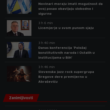
Novinari moraju imati mogućnost da
svoj posao obavljaju slobodno i
sigurno
3 h 6 min
Licemjerje u svom punom sjaju
3 h 40 min
Danas konferencija 'Položaj
konstitutivnih naroda i Ostalih u
institucijama u BiH'
3 h 46 min
Slovenska jazz rock supergrupa
Bregove dere premijerno u
Abraševiću
Zanimljivosti