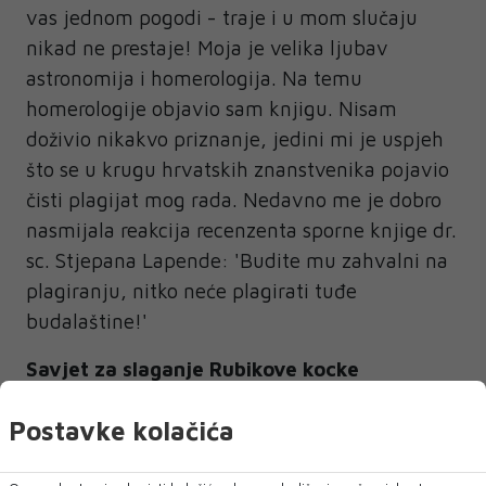
vas jednom pogodi - traje i u mom slučaju
nikad ne prestaje! Moja je velika ljubav
astronomija i homerologija. Na temu
homerologije objavio sam knjigu. Nisam
doživio nikakvo priznanje, jedini mi je uspjeh
što se u krugu hrvatskih znanstvenika pojavio
čisti plagijat mog rada. Nedavno me je dobro
nasmijala reakcija recenzenta sporne knjige dr.
sc. Stjepana Lapende: 'Budite mu zahvalni na
plagiranju, nitko neće plagirati tuđe
budalaštine!'
Savjet za slaganje Rubikove kocke
Za kraj razgovora Vujević nam je otkrio način
Postavke kolačića
na koji se najlakše može složiti Rubikova kocka.