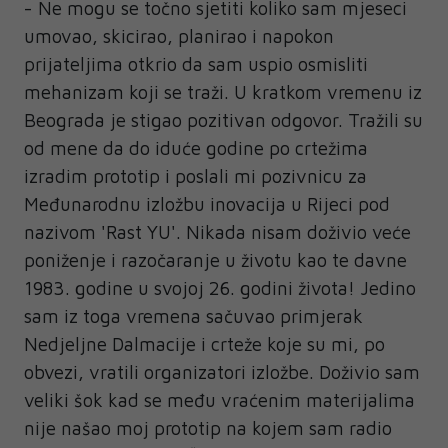
- Ne mogu se točno sjetiti koliko sam mjeseci
umovao, skicirao, planirao i napokon
prijateljima otkrio da sam uspio osmisliti
mehanizam koji se traži. U kratkom vremenu iz
Beograda je stigao pozitivan odgovor. Tražili su
od mene da do iduće godine po crtežima
izradim prototip i poslali mi pozivnicu za
Međunarodnu izložbu inovacija u Rijeci pod
nazivom 'Rast YU'. Nikada nisam doživio veće
poniženje i razočaranje u životu kao te davne
1983. godine u svojoj 26. godini života! Jedino
sam iz toga vremena sačuvao primjerak
Nedjeljne Dalmacije i crteže koje su mi, po
obvezi, vratili organizatori izložbe. Doživio sam
veliki šok kad se među vraćenim materijalima
nije našao moj prototip na kojem sam radio