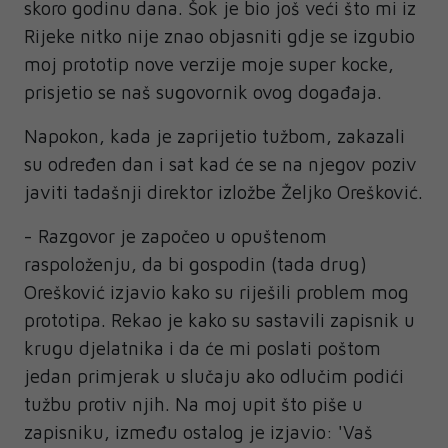
skoro godinu dana. Šok je bio još veći što mi iz
Rijeke nitko nije znao objasniti gdje se izgubio
moj prototip nove verzije moje super kocke,
prisjetio se naš sugovornik ovog događaja.
Napokon, kada je zaprijetio tužbom, zakazali
su određen dan i sat kad će se na njegov poziv
javiti tadašnji direktor izložbe Željko Orešković.
- Razgovor je započeo u opuštenom
raspoloženju, da bi gospodin (tada drug)
Orešković izjavio kako su riješili problem mog
prototipa. Rekao je kako su sastavili zapisnik u
krugu djelatnika i da će mi poslati poštom
jedan primjerak u slučaju ako odlučim podići
tužbu protiv njih. Na moj upit što piše u
zapisniku, između ostalog je izjavio: 'Vaš