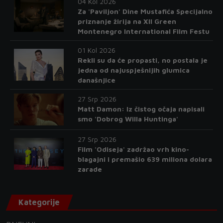
04 Kol 2026
Za 'Paviljon' Dine Mustafića Specijalno
priznanje žirija na XII Green
Montenegro International Film Festu
01 Kol 2026
Rekli su da će propasti, no postala je
jedna od najuspješnijih glumica
današnjice
27 Srp 2026
Matt Damon: Iz čistog očaja napisali
smo 'Dobrog Willa Huntinga'
27 Srp 2026
Film 'Odiseja' zadržao vrh kino-
blagajni i premašio 639 miliona dolara
zarade
Kategorije