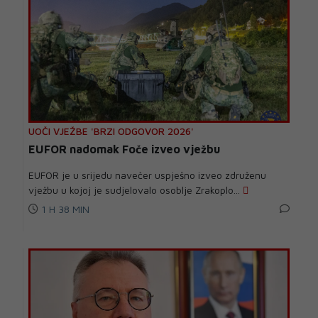
UOČI VJEŽBE 'BRZI ODGOVOR 2026'
EUFOR nadomak Foče izveo vježbu
EUFOR je u srijedu navečer uspješno izveo združenu
vježbu u kojoj je sudjelovalo osoblje Zrakoplo...
1 H 38 MIN