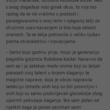
viziju mađarske, odnosno Rubikove kocke. Iako
s ovog događaja nosi gorak okus, to nije bio
razlog da se ne vratimo u prošlost i
porazgovaramo o ovoj temi i njegovoj želji za
stručnim usavršavanjem iz bilo koje oblasti
znanosti. Ta se želja pretvorila u veliku ljubav
prema stvaralaštvu i inovacijama.
- Samo koju godinu prije, moju je generaciju
pogodila groznica Rubikove kocke! Naravno da
sam se i ja zatekao među onima koji su željeli
pokazati svoj talent u brzom slaganju te
magične naprave, koja je ubrzo napravila
selekciju između onih koji su bili pronicljivi i
onih koji su samo proživljavali glavobolje zbog
upornih pokušaja slaganja. Bio sam jedan od
rijetkih koga je počeo zanimati sami