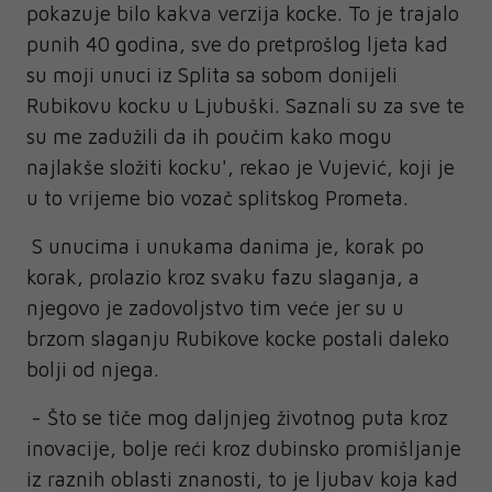
pokazuje bilo kakva verzija kocke. To je trajalo
punih 40 godina, sve do pretprošlog ljeta kad
su moji unuci iz Splita sa sobom donijeli
Rubikovu kocku u Ljubuški. Saznali su za sve te
su me zadužili da ih poučim kako mogu
najlakše složiti kocku', rekao je Vujević, koji je
u to vrijeme bio vozač splitskog Prometa.
S unucima i unukama danima je, korak po
korak, prolazio kroz svaku fazu slaganja, a
njegovo je zadovoljstvo tim veće jer su u
brzom slaganju Rubikove kocke postali daleko
bolji od njega.
- Što se tiče mog daljnjeg životnog puta kroz
inovacije, bolje reći kroz dubinsko promišljanje
iz raznih oblasti znanosti, to je ljubav koja kad