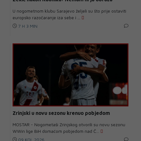
U nogometnom klubu Sarajevo željeli su što prije ostaviti
europsko razočaranje iza sebe i ...
7 H 3 MIN
Zrinjski u novu sezonu krenuo pobjedom
MOSTAR - Nogometaši Zrinjskog otvorili su novu sezonu
WWin lige BiH domaćom pobjedom nad Č...
09 KOL 2026