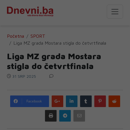
Početna
SPORT
Liga MZ grada Mostara stigla do četvrtfinala
Liga MZ grada Mostara
stigla do četvrtfinala
31 SRP 2025
Google
LinkedIn
Tumblr
Pinterest
Redd
Facebook
plus
Print
Telegram
Email