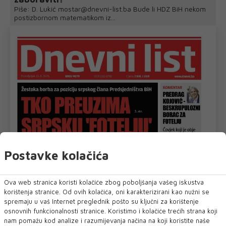
Piše: D. Lukić mostar@dnevni-list.ba Bude li HDZ BiH nekom
postizbornom matematikom iz...
Postavke kolačića
Ova web stranica koristi kolačiće zbog poboljšanja vašeg iskustva
korištenja stranice. Od ovih kolačića, oni karakterizirani kao nužni se
spremaju u vaš Internet preglednik pošto su ključni za korištenje
osnovnih funkcionalnosti stranice. Koristimo i kolačiće trećih strana koji
nam pomažu kod analize i razumijevanja načina na koji koristite naše