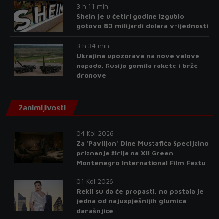
3 h 11 min
Shein je u četiri godine izgubio
gotovo 80 milijardi dolara vrijednosti
3 h 34 min
Ukrajina upozorava na nove valove
napada. Rusija gomila rakete i brže
dronove
Zanimljivosti
04 Kol 2026
Za 'Paviljon' Dine Mustafića Specijalno
priznanje žirija na XII Green
Montenegro International Film Festu
01 Kol 2026
Rekli su da će propasti, no postala je
jedna od najuspješnijih glumica
današnjice