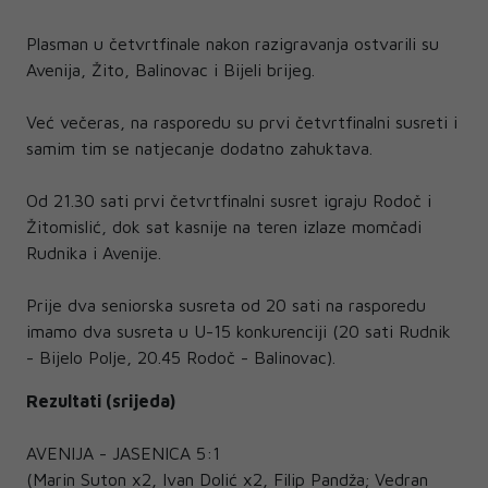
Plasman u četvrtfinale nakon razigravanja ostvarili su
Avenija, Žito, Balinovac i Bijeli brijeg.
Već večeras, na rasporedu su prvi četvrtfinalni susreti i
samim tim se natjecanje dodatno zahuktava.
Od 21.30 sati prvi četvrtfinalni susret igraju Rodoč i
Žitomislić, dok sat kasnije na teren izlaze momčadi
Rudnika i Avenije.
Prije dva seniorska susreta od 20 sati na rasporedu
imamo dva susreta u U-15 konkurenciji (20 sati Rudnik
- Bijelo Polje, 20.45 Rodoč - Balinovac).
Rezultati (srijeda)
AVENIJA - JASENICA 5:1
(Marin Suton x2, Ivan Dolić x2, Filip Pandža; Vedran