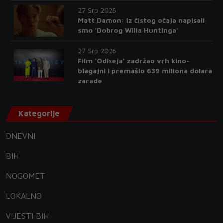
27 Srp 2026
Matt Damon: Iz čistog očaja napisali
smo 'Dobrog Willa Huntinga'
27 Srp 2026
Film 'Odiseja' zadržao vrh kino-
blagajni i premašio 639 miliona dolara
zarade
Kategorije
DNEVNI
BIH
NOGOMET
LOKALNO
VIJESTI BIH