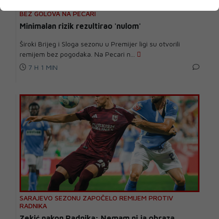
BEZ GOLOVA NA PECARI
Minimalan rizik rezultirao 'nulom'
Široki Brijeg i Sloga sezonu u Premijer ligi su otvorili
remijem bez pogodaka. Na Pecari n...
7 H 1 MIN
SARAJEVO SEZONU ZAPOČELO REMIJEM PROTIV
RADNIKA
Zekić nakon Radnika: Nemam ni ja obraza