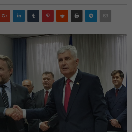
Google
LinkedIn
Tumblr
Pinterest
Reddit
Print
Telegram
Email
plus