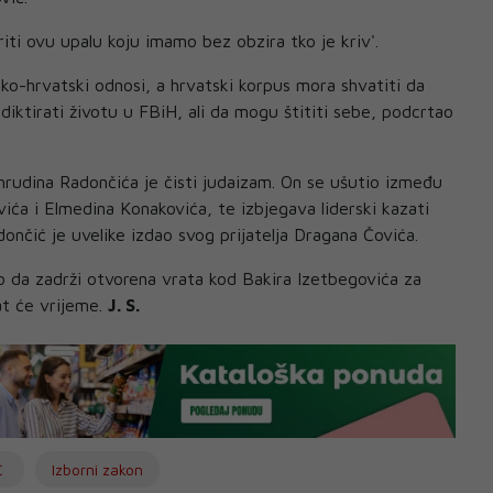
iti ovu upalu koju imamo bez obzira tko je kriv'.
čko-hrvatski odnosi, a hrvatski korpus mora shvatiti da
diktirati životu u FBiH, ali da mogu štititi sebe, podcrtao
rudina Radončića je čisti judaizam. On se ušutio između
ića i Elmedina Konakovića, te izbjegava liderski kazati
adončić je uvelike izdao svog prijatelja Dragana Čovića.
no da zadrži otvorena vrata kod Bakira Izetbegovića za
zat će vrijeme.
J. S.
Ć
Izborni zakon