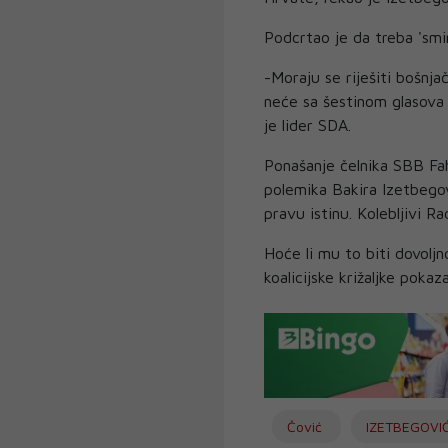
Podcrtao je da treba 'smir
-Moraju se riješiti bošnja
neće sa šestinom glasova 
je lider SDA.
Ponašanje čelnika SBB Fah
polemika Bakira Izetbegov
pravu istinu. Kolebljivi R
Hoće li mu to biti dovolj
koalicijske križaljke poka
Čović
IZETBEGOVI