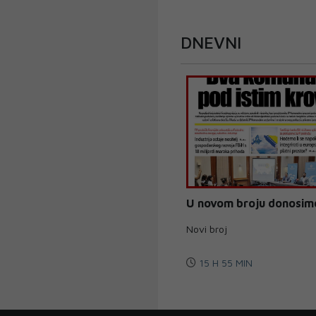
DNEVNI
U novom broju donosim
Novi broj
15 H 55 MIN