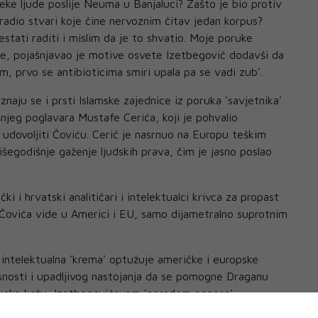
neke ljude poslije Neuma u Banjaluci? Zašto je bio protiv
radio stvari koje čine nervoznim čitav jedan korpus?
estati raditi i mislim da je to shvatio. Moje poruke
će, pojašnjavao je motive osvete Izetbegović dodavši da
m, prvo se antibioticima smiri upala pa se vadi zub'.
naju se i prsti Islamske zajednice iz poruka 'savjetnika'
njeg poglavara Mustafe Cerića, koji je pohvalio
 udovoljiti Čoviću. Cerić je nasrnuo na Europu teškim
egodišnje gaženje ljudskih prava, čim je jasno poslao
čki i hrvatski analitičari i intelektualci krivca za propast
 Čovića vide u Americi i EU, samo dijametralno suprotnim
i intelektualna 'krema' optužuje američke i europske
snosti i upadljivog nastojanja da se pomogne Draganu
, kako kažu, Izetbegovićevom 'paradom ponosa'.