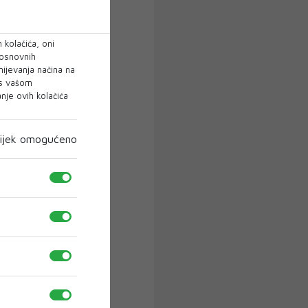
 kolačića, oni
 osnovnih
mijevanja načina na
 s vašom
je ovih kolačića
ijek omogućeno