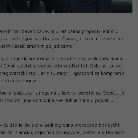
analitičari bave i zabavljaju razlozima propasti jednih u
kira Izetbegovića i Dragana Čovića, dubinom i značajem
gućim kataklizmičnim poljedicama.
, a to je da su bošnjački i hrvatski nacionalni poglavica
 Čović izgubili pregovarački kredibilitet. Bolje je za sve
 pregovarački stol, jer nisu mudri i sposobni za kompromis
le nikakav dogovor.
nuo u 'pašaluku' s nogama u lavoru, osvetio se Čoviću, jer
 da mu omiljena domovina sve dublje tone u provaliju.
vića što je do skoro zadnjeg dana provocirao bošnjački
bio da Islamskoj zajednici da ugovore, zašto je s Dodikom