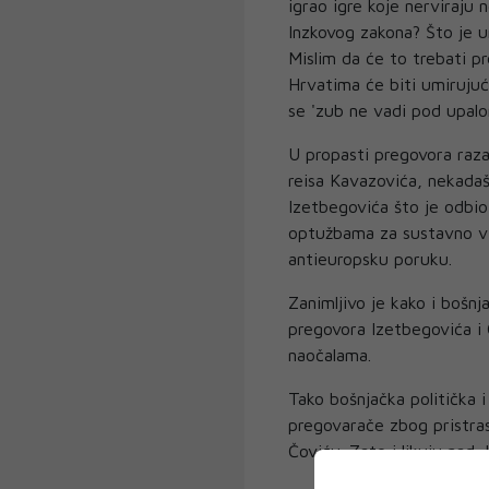
igrao igre koje nerviraju 
Inzkovog zakona? Što je u
Mislim da će to trebati pr
Hrvatima će biti umiruju
se 'zub ne vadi pod upalo
U propasti pregovora razaz
reisa Kavazovića, nekadaš
Izetbegovića što je odbio
optužbama za sustavno viš
antieuropsku poruku.
Zanimljivo je kako i bošnja
pregovora Izetbegovića i
naočalama.
Tako bošnjačka politička 
pregovarače zbog pristra
Čoviću. Zato i likuju nad