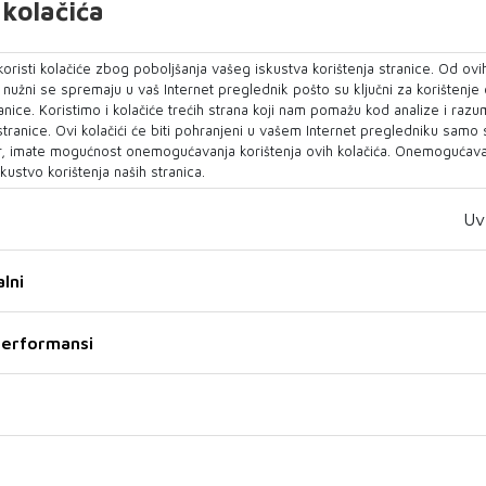
kolačića
pamet' optužuje Zapad što jasno nije označio Bakira
 krivca za propast zadnje runde pregovora oko Izbornog
međunarodni akteri nepromišljeno poručivali kako izbora
oristi kolačiće zbog poboljšanja vašeg iskustva korištenja stranice. Od ovih
reducirali pritisak i ohrabrili Izetbegovića da odbije sve
o nužni se spremaju u vaš Internet preglednik pošto su ključni za korištenje
anice. Koristimo i kolačiće trećih strana koji nam pomažu kod analize i razu
 stranice. Ovi kolačići će biti pohranjeni u vašem Internet pregledniku samo
, imate mogućnost onemogućavanja korištenja ovih kolačića. Onemogućavan
begović
kustvo korištenja naših stranica.
 i Čović opet mogu biti zadovoljni gubitničkim raspletom
Uv
zvući političke benefite optužujući jedan drugoga.
 nekim detaljima činio velike pa i čudne ustupke, oko
lni
ksa ili nadležnosti Doma naroda. To je primijetio Slaven
ublikanske stranke poručivši da je za Hrvate prava sreća
 performansi
lmedin Konaković, jedan od Izetbegovićevih jamaca,
va ima političare, ali nema državnike. Konaković je
zetbegoviću spletkarenje o čemu će sljedećih dana biti