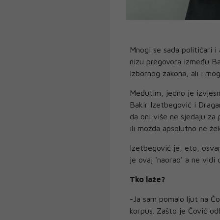
Mnogi se sada političari i 
nizu pregovora između Ba
Izbornog zakona, ali i mo
Međutim, jedno je izvjesno
Bakir Izetbegović i Dragan
da oni više ne sjedaju za
ili možda apsolutno ne že
Izetbegović je, eto, osva
je ovaj 'naorao' a ne vidi
Tko laže?
-Ja sam pomalo ljut na Čo
korpus. Zašto je Čović od