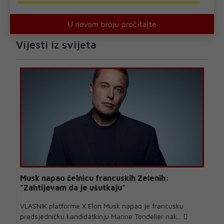
U novom broju pročitajte
Vijesti iz svijeta
Musk napao čelnicu francuskih Zelenih:
"Zahtijevam da je ušutkaju"
VLASNIK platforme X Elon Musk napao je francusku
predsjedničku kandidatkinju Marine Tondelier nak...