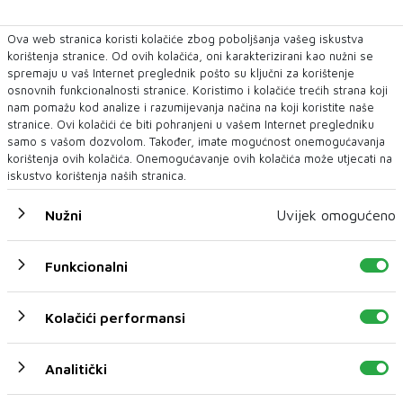
Lektori i korektori
Hostese
Ova web stranica koristi kolačiće zbog poboljšanja vašeg iskustva
korištenja stranice. Od ovih kolačića, oni karakterizirani kao nužni se
Urednici
spremaju u vaš Internet preglednik pošto su ključni za korištenje
Nastavnici poslovnih predmeta na
osnovnih funkcionalnosti stranice. Koristimo i kolačiće trećih strana koji
visokoškolskim ustanovama
nam pomažu kod analize i razumijevanja načina na koji koristite naše
stranice. Ovi kolačići će biti pohranjeni u vašem Internet pregledniku
Stručnjaci za odnose s javnošću
samo s vašom dozvolom. Također, imate mogućnost onemogućavanja
Demonstratori i promotori proizvoda
korištenja ovih kolačića. Onemogućavanje ovih kolačića može utjecati na
iskustvo korištenja naših stranica.
Prodajni agenti za oglašavanje
Službenici za otvaranje novih računa
Nužni
Uvijek omogućeno
Statistički asistenti
Blagajnici i službenici za iznajmljivanje
Funkcionalni
Znanstvenici za obradu podataka
Osobni financijski savjetnici
Kolačići performansi
Arhivisti
Nastavnici ekonomije na visokoškolskim
Analitički
ustanovama