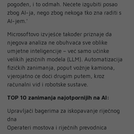
pogođen, i to odmah. Nećete izgubiti posao
zbog AI-ja, nego zbog nekoga tko zna raditi s
AI-jem.'
Microsoftovo izvješće također priznaje da
njegova analiza ne obuhvaća sve oblike
umjetne inteligencije – već samo učinke
velikih jezičnih modela (LLM). Automatizacija
fizičkih zanimanja, poput vožnje kamiona,
vjerojatno će doći drugim putem, kroz
računalni vid i robotske sustave.
TOP 10 zanimanja najotpornijih na AI:
Upravljači bagerima za iskopavanje riječnog
dna
Operateri mostova i riječnih prevodnica