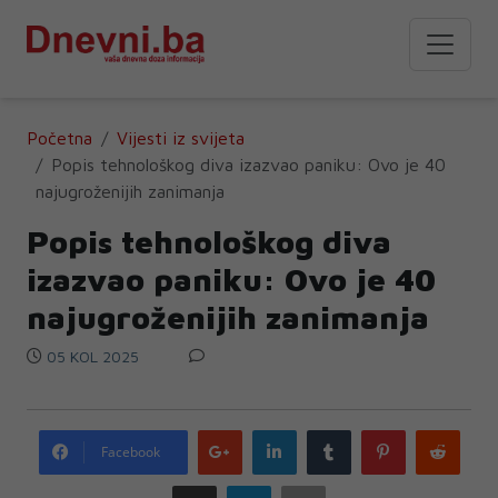
Početna
Vijesti iz svijeta
Popis tehnološkog diva izazvao paniku: Ovo je 40
najugroženijih zanimanja
Popis tehnološkog diva
izazvao paniku: Ovo je 40
najugroženijih zanimanja
05 KOL 2025
Google
LinkedIn
Tumblr
Pinterest
Redd
Facebook
plus