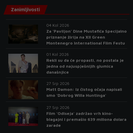
Zanimljivosti
04 Kol 2026
Za 'Paviljon' Dine Mustafića Specijalno
priznanje žirija na XII Green
Montenegro International Film Festu
01 Kol 2026
Rekli su da će propasti, no postala je
jedna od najuspješnijih glumica
današnjice
27 Srp 2026
Matt Damon: Iz čistog očaja napisali
smo 'Dobrog Willa Huntinga'
27 Srp 2026
Film 'Odiseja' zadržao vrh kino-
blagajni i premašio 639 miliona dolara
zarade