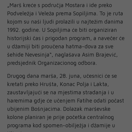
„Marš kreće s područja Mostara i ide preko
Podveležja i Veleža prema Sopiljima. To je ruta
kojom su naši ljudi prolazili u najtežim danima
1992. godine. U Sopiljima će biti organiziran
historijski čas i prigodan program, a navečer će
u džamiji biti proučena hatma-dova za sve
šehide Nevesinja“, naglašava Asim Brajević,
predsjednik Organizacionog odbora.
Drugog dana marša, 28. juna, učesnici će se
kretati preko Hrušta, Konac Polja i Lakta,
zaustavljajući se na mjestima stradanja i u
haremima gdje će učenjem Fatihe odati počast
ubijenim Bošnjacima. Dolazak marševske
kolone planiran je prije početka centralnog
programa kod spomen-obilježja i džamije u