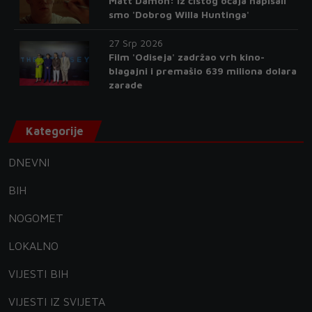
Matt Damon: Iz čistog očaja napisali
smo 'Dobrog Willa Huntinga'
27 Srp 2026
Film 'Odiseja' zadržao vrh kino-
blagajni i premašio 639 miliona dolara
zarade
Kategorije
DNEVNI
BIH
NOGOMET
LOKALNO
VIJESTI BIH
VIJESTI IZ SVIJETA