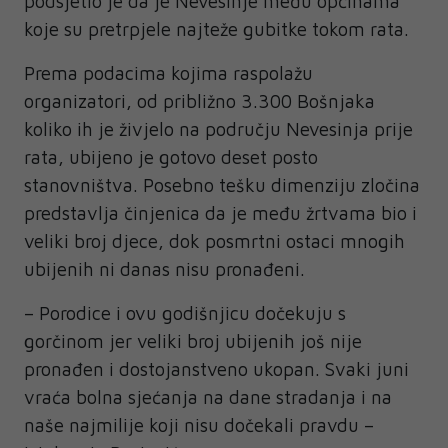
podsjetio je da je Nevesinje među općinama
koje su pretrpjele najteže gubitke tokom rata.
Prema podacima kojima raspolažu
organizatori, od približno 3.300 Bošnjaka
koliko ih je živjelo na području Nevesinja prije
rata, ubijeno je gotovo deset posto
stanovništva. Posebno tešku dimenziju zločina
predstavlja činjenica da je među žrtvama bio i
veliki broj djece, dok posmrtni ostaci mnogih
ubijenih ni danas nisu pronađeni.
– Porodice i ovu godišnjicu dočekuju s
gorčinom jer veliki broj ubijenih još nije
pronađen i dostojanstveno ukopan. Svaki juni
vraća bolna sjećanja na dane stradanja i na
naše najmilije koji nisu dočekali pravdu –