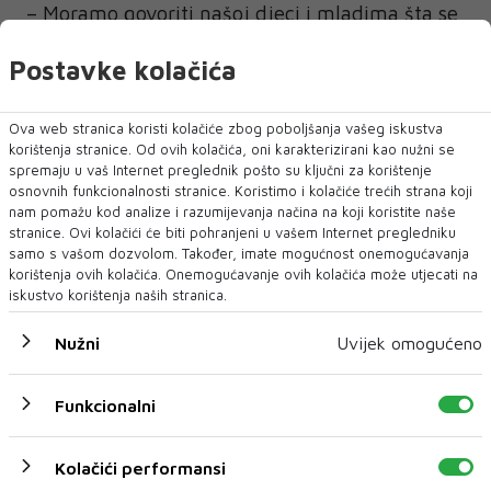
– Moramo govoriti našoj djeci i mladima šta se
dogodilo u Nevesinju 1992. godine. Zločini ne
Postavke kolačića
smiju pasti u zaborav, jer zaborav vodi
njihovom ponavljanju. Naša je obaveza da
Ova web stranica koristi kolačiće zbog poboljšanja vašeg iskustva
čuvamo istinu i sjećanje na nevino stradale
korištenja stranice. Od ovih kolačića, oni karakterizirani kao nužni se
kako se takvo zlo nikada i nikome ne bi
spremaju u vaš Internet preglednik pošto su ključni za korištenje
osnovnih funkcionalnosti stranice. Koristimo i kolačiće trećih strana koji
ponovilo – naglasio je Kujan.
nam pomažu kod analize i razumijevanja načina na koji koristite naše
stranice. Ovi kolačići će biti pohranjeni u vašem Internet pregledniku
U okviru obilježavanja planirani su programi i
samo s vašom dozvolom. Također, imate mogućnost onemogućavanja
u Kruševljanima, Preslici i drugim mjestima
korištenja ovih kolačića. Onemogućavanje ovih kolačića može utjecati na
iskustvo korištenja naših stranica.
nevesinjskog kraja, gdje će tokom jula biti
proučene hatma-dove i organizirani prigodni
Nužni
Uvijek omogućeno
programi sjećanja na žrtve agresije.
Funkcionalni
Kolačići performansi