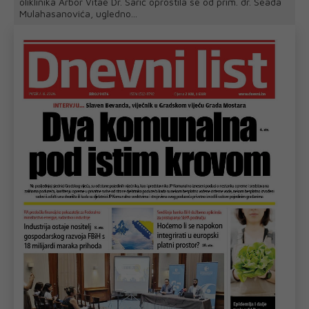
oliklinika Arbor Vitae Dr. Sarić oprostila se od prim. dr. Seada
Mulahasanovića, ugledno...