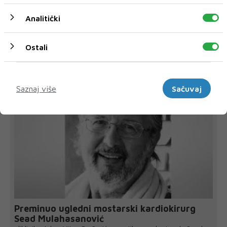
Analitički
Ostali
NAJNOVIJE
NAJČITANIJE
Marketinški
Saznaj više
Sačuvaj
Preminuo ugledni mostarski kardiokirurg
Sead Mulahasanović