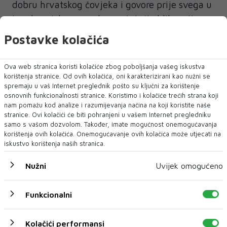
dobru hrvatskog čovjeka i govore prije svega u
ime hrvatskog naroda, nastojeći oblikovati
jasnu viziju budućnosti, kao što to čini i ova
Postavke kolačića
velika skupina ljudi koja je sada istupila u ime
Hrvatskog narodnog sabora, te kao što to vidi
Ova web stranica koristi kolačiće zbog poboljšanja vašeg iskustva
Hrvatska demokratska zajednica Bosne i
korištenja stranice. Od ovih kolačića, oni karakterizirani kao nužni se
spremaju u vaš Internet preglednik pošto su ključni za korištenje
Hercegovine, naveo je čelnik HDZ-a BiH, te je
osnovnih funkcionalnosti stranice. Koristimo i kolačiće trećih strana koji
dodao kao razumije da su izbori za jedanaest
nam pomažu kod analize i razumijevanja načina na koji koristite naše
stranice. Ovi kolačići će biti pohranjeni u vašem Internet pregledniku
mjeseci i da svatko ima svoje ambicije.
samo s vašom dozvolom. Također, imate mogućnost onemogućavanja
korištenja ovih kolačića. Onemogućavanje ovih kolačića može utjecati na
-Učinit ću sve s naše strane kako bi politika
iskustvo korištenja naših stranica.
koju predvodim dobila uvjerljivu potporu
Nužni
Uvijek omogućeno
žitelja Bosne i Hercegovine, posebno hrvatskog
naroda, dodao je.
Funkcionalni
-Cilj nam je ojačati svoju ulogu u političkom
životu Bosne i Hercegovine, sudjelovati za
Kolačići performansi