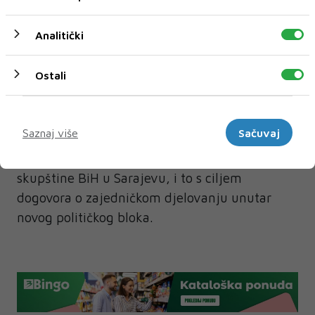
političkim stolom gdje se definiraju ključna
pitanja za državu i za hrvatski narod, rekao je i
Analitički
zaključio kao svakome drugome želi sretan
put.
Ostali
Podsjetimo, prethodno je vodstvo pet
Marketinški
hrvatskih političkih stranaka iz Bosne i
Saznaj više
Sačuvaj
Hercegovine – HDZ 1990, HRS, HNP, HSS i HDS
održalo sastanak u zgradi Parlamentarne
skupštine BiH u Sarajevu, i to s ciljem
dogovora o zajedničkom djelovanju unutar
novog političkog bloka.