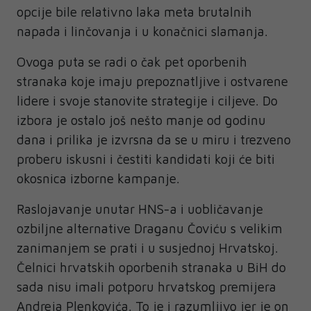
opcije bile relativno laka meta brutalnih
napada i linčovanja i u konačnici slamanja.
Ovoga puta se radi o čak pet oporbenih
stranaka koje imaju prepoznatljive i ostvarene
lidere i svoje stanovite strategije i ciljeve. Do
izbora je ostalo još nešto manje od godinu
dana i prilika je izvrsna da se u miru i trezveno
proberu iskusni i čestiti kandidati koji će biti
okosnica izborne kampanje.
Raslojavanje unutar HNS-a i uobličavanje
ozbiljne alternative Draganu Čoviću s velikim
zanimanjem se prati i u susjednoj Hrvatskoj.
Čelnici hrvatskih oporbenih stranaka u BiH do
sada nisu imali potporu hrvatskog premijera
Andreja Plenkovića. To je i razumljivo jer je on