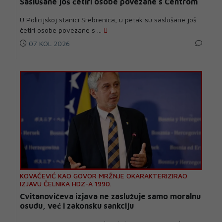
Saslušane još četiri osobe povezane s Centrom
U Policijskoj stanici Srebrenica, u petak su saslušane još
četiri osobe povezane s ...
07 KOL 2026
KOVAČEVIĆ KAO GOVOR MRŽNJE OKARAKTERIZIRAO
IZJAVU ČELNIKA HDZ-A 1990.
Cvitanovićeva izjava ne zaslužuje samo moralnu
osudu, već i zakonsku sankciju