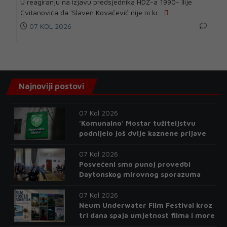
U reagiranju na izjavu predsjednika HDZ-a 1990- Ilije
Cvitanovića da 'Slaven Kovačević nije ni kr...
07 KOL 2026
Najnoviji postovi
07 Kol 2026
'Komunalno' Mostar tužiteljstvu
podnijelo još dvije kaznene prijave
07 Kol 2026
Posvećeni smo punoj provedbi
Daytonskog mirovnog sporazuma
07 Kol 2026
Neum Underwater Film Festival kroz
tri dana spaja umjetnost filma i more