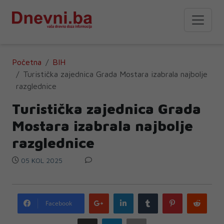
Početna
BIH
Turistička zajednica Grada Mostara izabrala najbolje
razglednice
Turistička zajednica Grada
Mostara izabrala najbolje
razglednice
05 KOL 2025
Google
LinkedIn
Tumblr
Pinterest
Redd
Facebook
plus