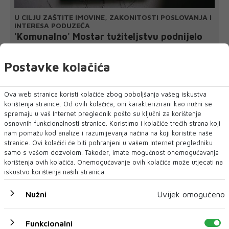
U CILJU ZAŠTITE IMOVINE, ZAKONITOSTI POSLOVANJA I
INTERESA PODUZEĆA
'Komunalno' Mostar tužiteljstvu podnijelo
još dvije kaznene prijave
Zbog sumnje u lažno predstavljanje i sumnje na počinjenje
Postavke kolačića
kaznenih djela kojima je prouz...
Ova web stranica koristi kolačiće zbog poboljšanja vašeg iskustva
korištenja stranice. Od ovih kolačića, oni karakterizirani kao nužni se
spremaju u vaš Internet preglednik pošto su ključni za korištenje
osnovnih funkcionalnosti stranice. Koristimo i kolačiće trećih strana koji
nam pomažu kod analize i razumijevanja načina na koji koristite naše
stranice. Ovi kolačići će biti pohranjeni u vašem Internet pregledniku
samo s vašom dozvolom. Također, imate mogućnost onemogućavanja
korištenja ovih kolačića. Onemogućavanje ovih kolačića može utjecati na
iskustvo korištenja naših stranica.
Nužni
Uvijek omogućeno
Funkcionalni