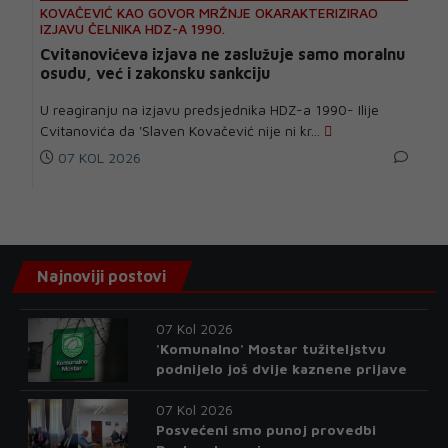
KOVAČEVIĆ KAO GOVOR MRŽNJE OKARAKTERIZIRAO
IZJAVU ČELNIKA HDZ-A 1990.
Cvitanovićeva izjava ne zaslužuje samo moralnu
osudu, već i zakonsku sankciju
U reagiranju na izjavu predsjednika HDZ-a 1990- Ilije
Cvitanovića da 'Slaven Kovačević nije ni kr...
07 KOL 2026
Najnoviji postovi
07 Kol 2026
'Komunalno' Mostar tužiteljstvu
podnijelo još dvije kaznene prijave
07 Kol 2026
Posvećeni smo punoj provedbi