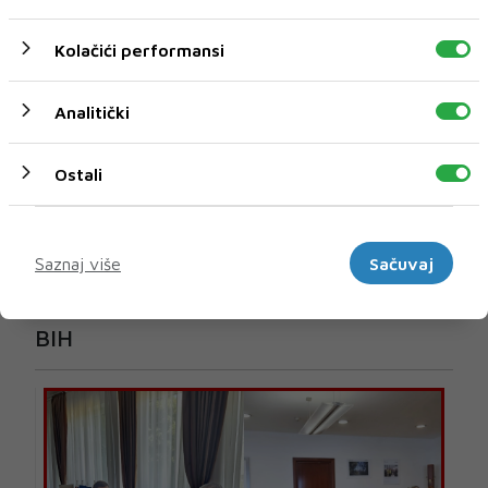
Kolačići performansi
Analitički
Ostali
Marketinški
Saznaj više
Sačuvaj
U novom broju pročitajte
BIH