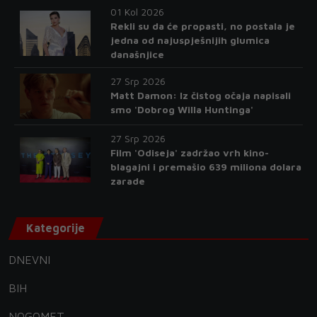
01 Kol 2026
Rekli su da će propasti, no postala je
jedna od najuspješnijih glumica
današnjice
27 Srp 2026
Matt Damon: Iz čistog očaja napisali
smo 'Dobrog Willa Huntinga'
27 Srp 2026
Film 'Odiseja' zadržao vrh kino-
blagajni i premašio 639 miliona dolara
zarade
Kategorije
DNEVNI
BIH
NOGOMET