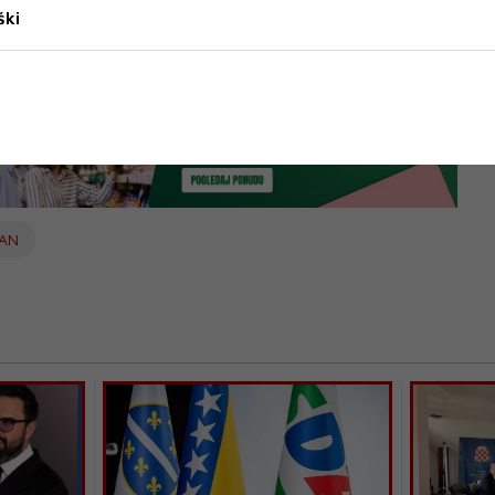
ški
tivala u Orašju i značajne obljetnice, 25. godina Dana
a Savi. Visoki pokrovitelji jubilarnog filmskog festivala su
ić i predsjednik HNS-a BiH Čović.
MAN