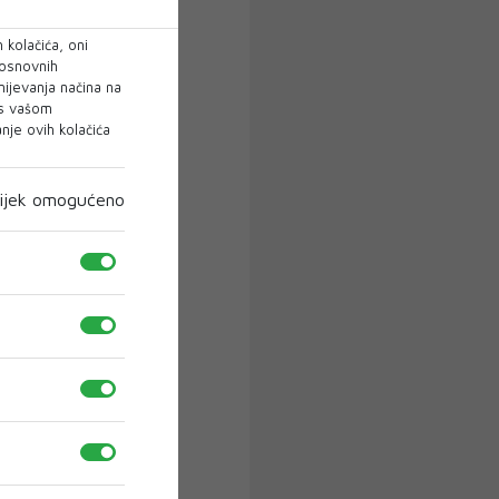
 kolačića, oni
 osnovnih
mijevanja načina na
 s vašom
je ovih kolačića
ijek omogućeno