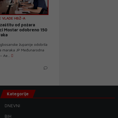
E VLADE HBŽ-A
 zaštitu od požara
uci Mostar odobreno 150
raka
gbosanske županije odobrila
ća maraka JP Međunarodna
– Ae...
Kategorije
DNEVNI
BIH