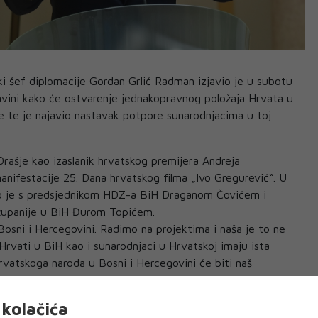
 šef diplomacije Gordan Grlić Radman izjavio je u subotu
avini kako će ostvarenje jednakopravnog položaja Hrvata u
ke te je najavio nastavak potpore sunarodnjacima u toj
Orašje kao izaslanik hrvatskog premijera Andreja
anifestacije 25. Dana hrvatskog filma „Ivo Gregurević“. U
o je s predsjednikom HDZ-a BiH Draganom Čovićem i
županije u BiH Đurom Topićem.
osni i Hercegovini. Radimo na projektima i naša je to ne
rvati u BiH kao i sunarodnjaci u Hrvatskoj imaju ista
hrvatskoga naroda u Bosni i Hercegovini će biti naš
avnosti i konstitutivnosti jer hrvatski narod u BiH je
kao je ministar vanjskih i europskih poslova.
kolačića
ugovornicima u Orašju najviše se razgovaralo o