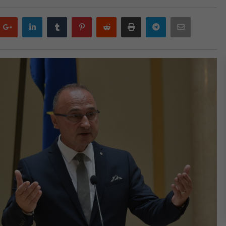
Google
LinkedIn
Tumblr
Pinterest
Reddit
Print
Telegram
Email
plus