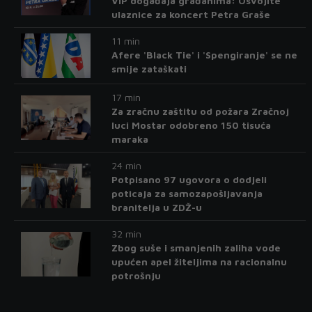
VIP događaja građanima: Osvojite
ulaznice za koncert Petra Graše
11 min
Afere 'Black Tie' i 'Spengiranje' se ne
smije zataškati
17 min
Za zračnu zaštitu od požara Zračnoj
luci Mostar odobreno 150 tisuća
maraka
24 min
Potpisano 97 ugovora o dodjeli
poticaja za samozapošljavanja
branitelja u ZDŽ-u
32 min
Zbog suše i smanjenih zaliha vode
upućen apel žiteljima na racionalnu
potrošnju