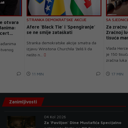
STRANKA DEMOKRATSKE AKCIJE
SA SJEDNIC
ne otvara
Afere 'Black Tie' i 'Spengiranje'
Za zračnu
đanima:
se ne smije zataškati
Zračnoj l
ncert
tisuća ma
Stranka demokratske akcije smatra da
građanima
Vlada Herce
izjavu Winstona Churchila 'želiš li da
stvenog
je 150 tisu
nešto n...
zračna luka 
11 MIN
17 MIN
Zanimljivosti
04 Kol 2026
Za 'Paviljon' Dine Mustafića Specijalno