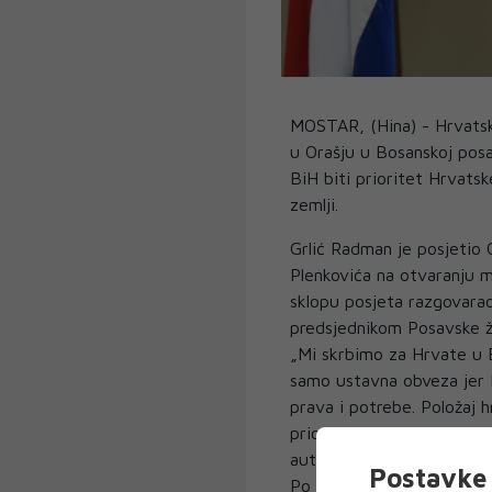
MOSTAR, (Hina) - Hrvatski
u Orašju u Bosanskoj pos
BiH biti prioritet Hrvats
zemlji.
Grlić Radman je posjetio 
Plenkovića na otvaranju m
sklopu posjeta razgovara
predsjednikom Posavske 
„Mi skrbimo za Hrvate u B
samo ustavna obveza jer H
prava i potrebe. Položaj 
prioritet u smislu ravnopr
autohtoni narod ovdje“, re
Postavke 
Po njegovim riječima sa s