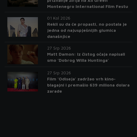
priznanje žirija na XII Green
Montenegro International Film Festu
01 Kol 2026
Rekli su da će propasti, no postala je
jedna od najuspješnijih glumica
današnjice
27 Srp 2026
Matt Damon: Iz čistog očaja napisali
smo 'Dobrog Willa Huntinga'
27 Srp 2026
Film 'Odiseja' zadržao vrh kino-
blagajni i premašio 639 miliona dolara
zarade