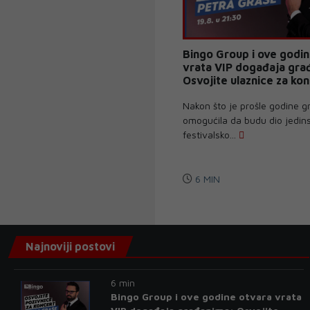
Bingo Group i ove godi
vrata VIP događaja gra
Osvojite ulaznice za ko
Petra Graše
Nakon što je prošle godine 
omogućila da budu dio jedin
festivalsko...
6 MIN
Najnoviji postovi
6 min
Bingo Group i ove godine otvara vrata