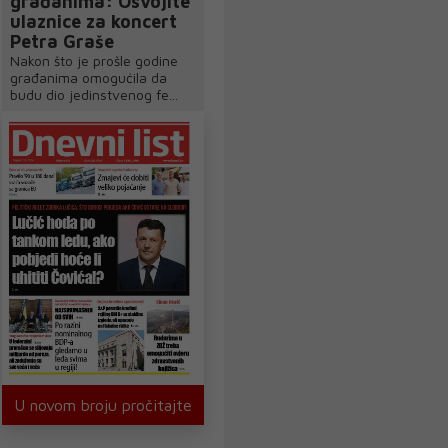
građanima: Osvojite
ulaznice za koncert
Petra Graše
Nakon što je prošle godine
građanima omogućila da
budu dio jedinstvenog fe...
U novom broju pročitajte