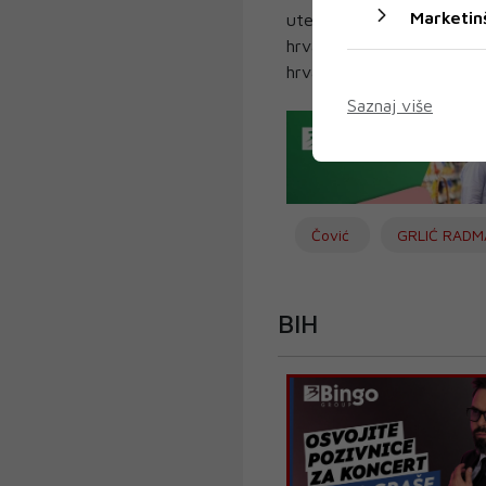
Marketin
utemeljitelja filmskog fes
hrvatskoga filma u gradu n
hrvatski premijer Plenkov
Saznaj više
Čović
GRLIĆ RAD
BIH