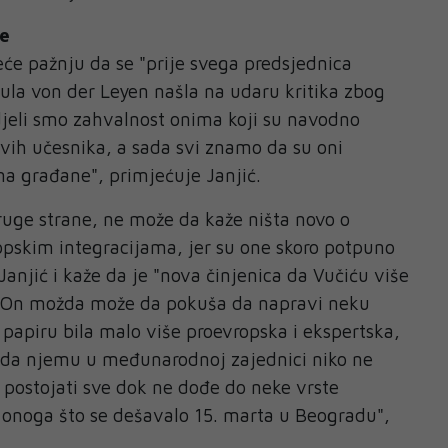
je
eće pažnju da se "prije svega predsjednica
ula von der Leyen našla na udaru kritika zbog
djeli smo zahvalnost onima koji su navodno
 svih učesnika, a sada svi znamo da su oni
na građane", primjećuje Janjić.
ruge strane, ne može da kaže ništa novo o
opskim integracijama, jer su one skoro potpuno
anjić i kaže da je "nova činjenica da Vučiću više
e. On možda može da pokuša da napravi neku
 papiru bila malo više proevropska i ekspertska,
m da njemu u međunarodnoj zajednici niko ne
 postojati sve dok ne dođe do neke vrste
onoga što se dešavalo 15. marta u Beogradu",