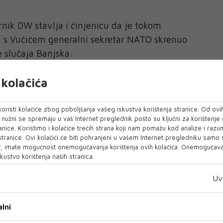
rnik DW stavlja i činjenicu da je tokom
 s Vučićem generalni sekretar NATO skrenuo
e slučaja Banjska:
kolačića
arodna obaveza Srbije. Razoružavanje i
lu takozvane civilne odbrane, koja se evo vidimo
oristi kolačiće zbog poboljšanja vašeg iskustva korištenja stranice. Od ovih
otesta 15. marta. Sistem njenog upravljanja se
o nužni se spremaju u vaš Internet preglednik pošto su ključni za korištenje
anice. Koristimo i kolačiće trećih strana koji nam pomažu kod analize i razu
j sistem se nalazi u Srbiji", napominje Janjić.
 stranice. Ovi kolačići će biti pohranjeni u vašem Internet pregledniku samo
, imate mogućnost onemogućavanja korištenja ovih kolačića. Onemogućavan
nje Vučiću
kustvo korištenja naših stranica.
z Brisela poručio da je sa Markom Rutteu
Uv
u Kfora i NATO na Kosovu, ali i o situaciji u BiH.
j situaciji u Bosni i Hercegovini, Dušan Janjić
lni
bio "diplomatsko upozorenje da je vrijeme