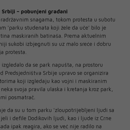
u Srbiji – pobunjeni građani
paradržavnim snagama, tokom protesta u subotu
m 'parku studenata koji žele da uče' bilo je
otina maskiranih batinaša. Prema aktuelnim
iji sukobi izbjegnuti su uz malo sreće i dobru
a protesta.
a izgledalo da se park napušta, na prostoru
ed Predsjedništva Srbije upravo se organizira
torima koji izgledaju kao vojni i maskiranim
 neka svoja pravila ulaska i kretanja kroz park,
jemi posmatrač.
e da su u tom parku 'zloupotrijebljeni ljudi sa
eli i defile Dodikovih ljudi, kao i ljude iz Crne
sada ipak reagira, ako se već nije radilo na