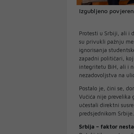
Izgubljeno povjeren
Protesti u Srbiji, ali
su privukli pažnju m
ignorisanja studentske
zapadni političari, ko
integritetu BiH, ali i
nezadovoljstva na uli
Postalo je, čini se, d
Vučića nije prevelika 
učestali direktni sus
predsjednikom Srbije.
Srbija – faktor nesta