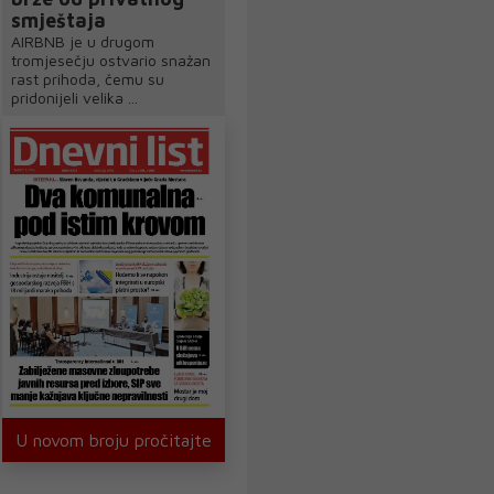
smještaja
AIRBNB je u drugom
tromjesečju ostvario snažan
rast prihoda, čemu su
pridonijeli velika ...
U novom broju pročitajte