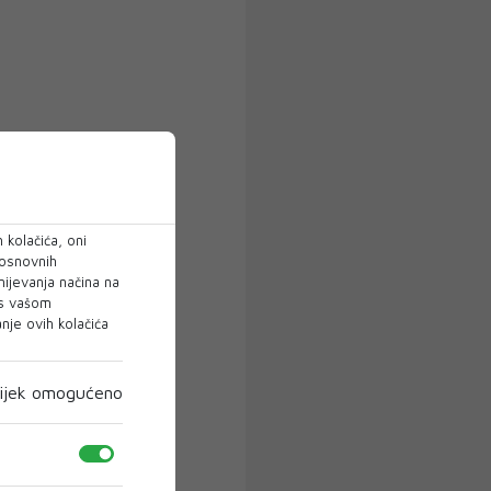
 kolačića, oni
 osnovnih
mijevanja načina na
 s vašom
je ovih kolačića
ijek omogućeno