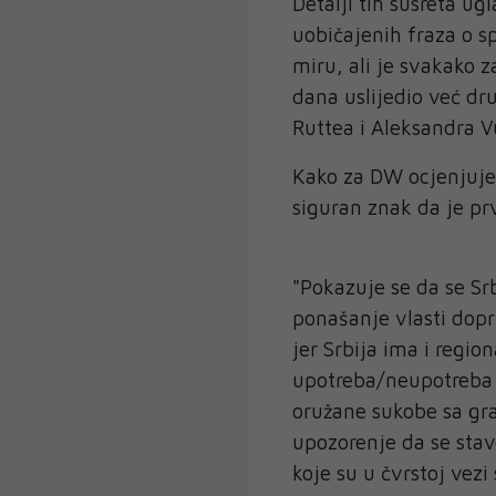
Detalji tih susreta u
uobičajenih fraza o s
miru, ali je svakako 
dana uslijedio već d
Ruttea i Aleksandra V
Kako za DW ocjenjuje 
siguran znak da je pr
"Pokazuje se da se Srb
ponašanje vlasti dopr
jer Srbija ima i regio
upotreba/neupotreba z
oružane sukobe sa gra
upozorenje da se stav
koje su u čvrstoj vez