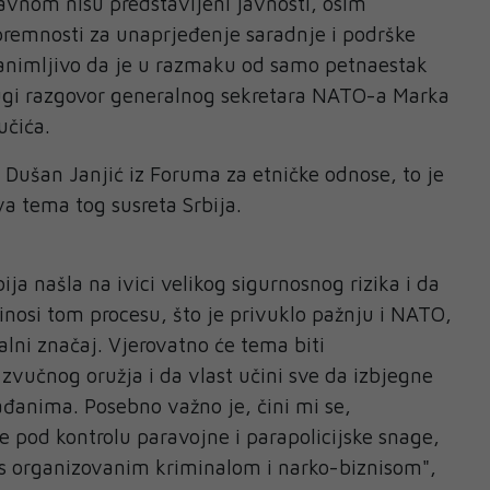
glavnom nisu predstavljeni javnosti, osim
premnosti za unaprjeđenje saradnje i podrške
zanimljivo da je u razmaku od samo petnaestak
rugi razgovor generalnog sekretara NATO-a Marka
učića.
Dušan Janjić iz Foruma za etničke odnose, to je
va tema tog susreta Srbija.
ija našla na ivici velikog sigurnosnog rizika i da
inosi tom procesu, što je privuklo pažnju i NATO,
nalni značaj. Vjerovatno će tema biti
vučnog oružja i da vlast učini sve da izbjegne
đanima. Posebno važno je, čini mi se,
e pod kontrolu paravojne i parapolicijske snage,
i s organizovanim kriminalom i narko-biznisom",