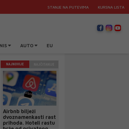
STANJE NA PUTEVIMA
KURSNA LISTA
NIS
AUTO
EU
NAJNOVIJE
NAJČITANIJE
Airbnb bilježi
dvoznamenkasti rast
prihoda. Hoteli rastu
brže od privatnog