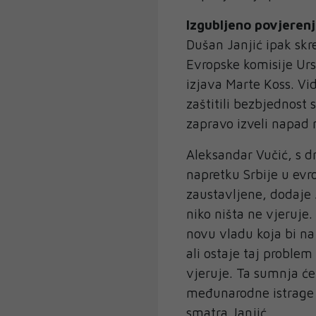
Izgubljeno povjeren
Dušan Janjić ipak skr
Evropske komisije Urs
izjava Marte Koss. Vi
zaštitili bezbjednost
zapravo izveli napad 
Aleksandar Vučić, s d
napretku Srbije u evr
zaustavljene, dodaje J
niko ništa ne vjeruj
novu vladu koja bi na
ali ostaje taj proble
vjeruje. Ta sumnja će
međunarodne istrage 
smatra Janjić.