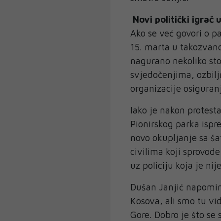
Novi politički igrač 
Ako se već govori o 
15. marta u takozvano
nagurano nekoliko st
svjedočenjima, ozbiljn
organizacije osiguranj
Iako je nakon protest
Pionirskog parka ispr
novo okupljanje sa ša
civilima koji sprovode
uz policiju koja je ni
Dušan Janjić napominj
Kosova, ali smo tu vidj
Gore. Dobro je što se 