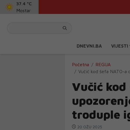
37.4 °C
Mostar
DNEVNI.BA
VIJESTI
Početna
REGIJA
Vučić kod šefa NATO-a do
Vučić kod
upozorenje
troduple 
20 OŽU 2025