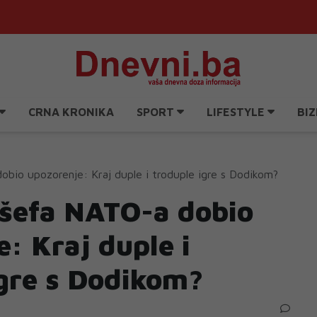
CRNA KRONIKA
SPORT
LIFESTYLE
BIZ
bio upozorenje: Kraj duple i troduple igre s Dodikom?
 šefa NATO-a dobio
: Kraj duple i
igre s Dodikom?