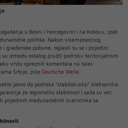
je
 i događanja u Bosni i Hercegovini i na Kosovu, ipak
eđunarodne politike. Nakon višemjesečnog
 i građanske pobune, oglasili su se i pojedini
ji su između ostalog pružili podršku teritorijalnom
 neku vrstu opreznih komentara na talas
cama Srbije, piše
Deutsche Welle
.
onekle jasno da podrška "stabilokratiji" Aleksandra
garancija za regionalnu stabilnost i sada su već
reti pojedinih međunarodnih zvaničnika sa
bilnosti