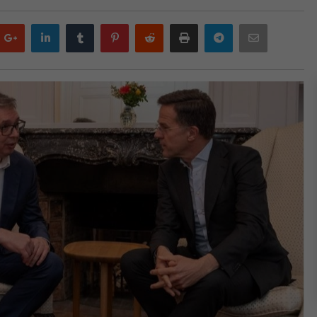
Google
LinkedIn
Tumblr
Pinterest
Reddit
Print
Telegram
Email
plus