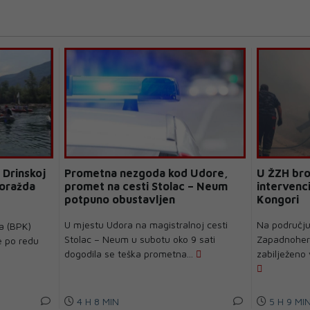
 Drinskoj
Prometna nezgoda kod Udore,
U ŽZH bro
Goražda
promet na cesti Stolac – Neum
intervenci
potpuno obustavljen
Kongori
U mjestu Udora na magistralnoj cesti
Na području
a (BPK)
Stolac – Neum u subotu oko 9 sati
Zapadnoher
e po redu
dogodila se teška prometna...
zabilježeno 
4 H 8 MIN
5 H 9 MI