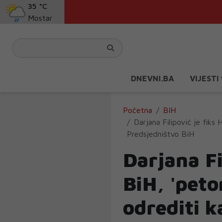
35 °C
Mostar
DNEVNI.BA
VIJESTI
Početna
BIH
Darjana Filipović je fik
Predsjedništvo BiH
Darjana Fi
BiH, 'peto
odrediti k