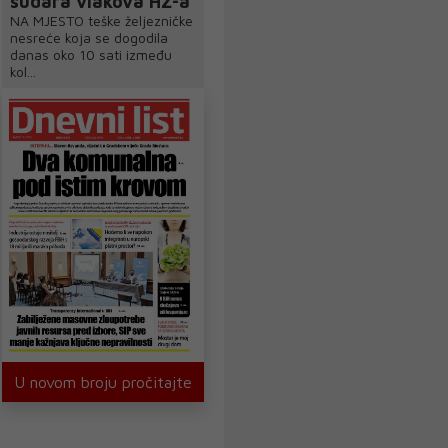
sudara vlakova HŽ-a
NA MJESTO teške željezničke
nesreće koja se dogodila
danas oko 10 sati između
kol...
U novom broju pročitajte