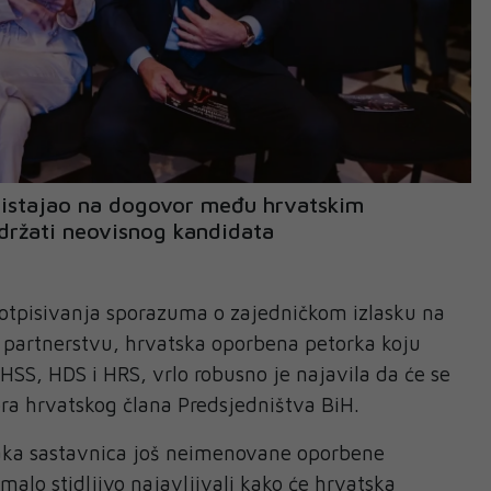
pristajao na dogovor među hrvatskim
držati neovisnog kandidata
potpisivanja sporazuma o zajedničkom izlasku na
 partnerstvu, hrvatska oporbena petorka koju
SS, HDS i HRS, vrlo robusno je najavila da će se
bora hrvatskog člana Predsjedništva BiH.
anaka sastavnica još neimenovane oporbene
malo stidljivo najavljivali kako će hrvatska