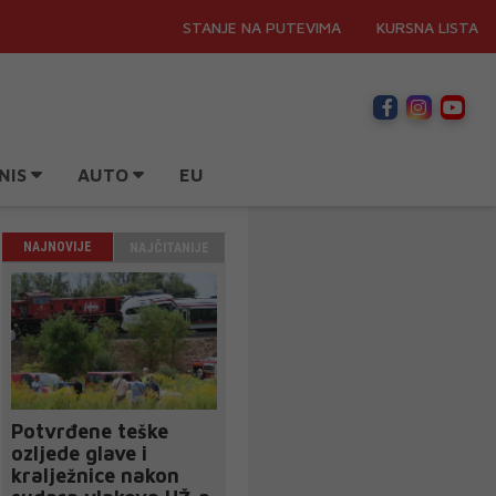
STANJE NA PUTEVIMA
KURSNA LISTA
NIS
AUTO
EU
NAJNOVIJE
NAJČITANIJE
Potvrđene teške
ozljede glave i
kralježnice nakon