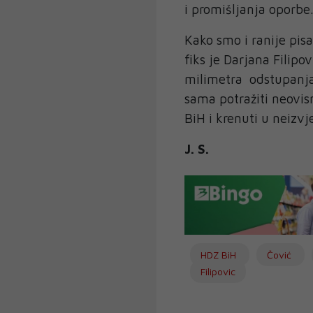
i promišljanja oporb
Kako smo i ranije pis
fiks je Darjana Filip
milimetra odstupanja,
sama potražiti neovis
BiH i krenuti u neiz
J. S.
HDZ BiH
Čović
Filipovic