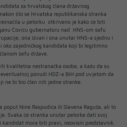
andidata za hrvatskog člana državnog
 nakon što se Hrvatska republikanska stranka
preinačila u petorku otkriveno je kako će biti
ganu Čoviću gubernatoru nad HNS-om šefu
upacije, ona izvan i ona unutar HNS-a sjednu i
i oko zajedničkog kandidata koji bi legitimno
očlanom šefu države.
biti kvalitetna nestranačka osoba, a kažu da su
 o eventualnoj ponudi HDZ-a BiH pod uvjetom da
ji ne bi bio član niti jedne stranke.
poput Nine Raspudića ili Slavena Raguža, ali to
je. Svaka će stranka unutar petorke dati svoj
i kandidat mora biti pravi, neovisni predstavnik.