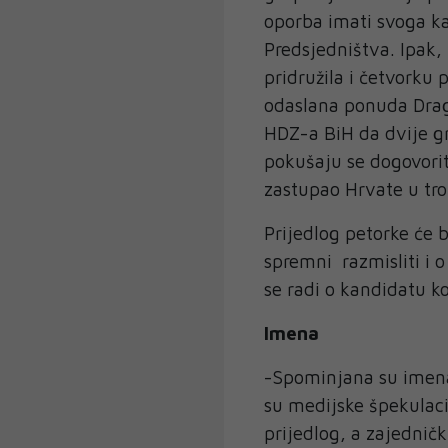
oporba imati svoga k
Predsjedništva. Ipak,
pridružila i četvorku 
odaslana ponuda Dra
HDZ-a BiH da dvije gr
pokušaju se dogovorit
zastupao Hrvate u tr
Prijedlog petorke će 
spremni razmisliti i
se radi o kandidatu ko
Imena
-Spominjana su imena 
su medijske špekulaci
prijedlog, a zajedničk