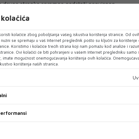
oja druga stranka spremna podržati neovisnog
 razgovarati. To bi moglo relaksirati kampanju,
kolačića
je grupacije Slaven Bevanda, glavni tajnik HRS-
oristi kolačiće zbog poboljšanja vašeg iskustva korištenja stranice. Od ovih
o nužni se spremaju u vaš Internet preglednik pošto su ključni za korištenje
 mostarskim kuloarima kolale su i opcije sa dr.
anice. Koristimo i kolačiće trećih strana koji nam pomažu kod analize i razu
m ili Martinom Ragužem, ali to nikada nije
 stranice. Ovi kolačići će biti pohranjeni u vašem Internet pregledniku samo
, imate mogućnost onemogućavanja korištenja ovih kolačića. Onemogućavan
kustvo korištenja naših stranica.
 alternative su, objektivno, korektna,
Uv
u na kompromis kako Hrvati ne bi rasipali
lni
 performansi
ije svih SDA i DF, još šute oko svojih planova za
ništva, ali neke izjave Bakira Izetbegovića i
ju da nema dvojbe da će pozicija hrvatskog