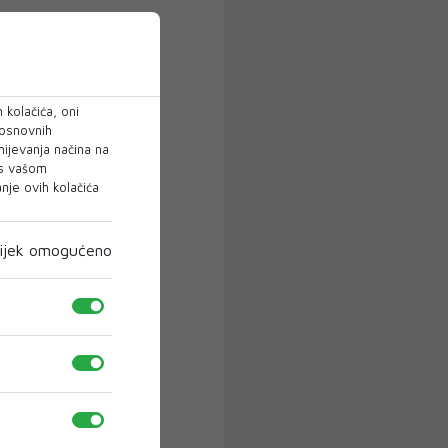
 kolačića, oni
 osnovnih
mijevanja načina na
 s vašom
je ovih kolačića
ijek omogućeno