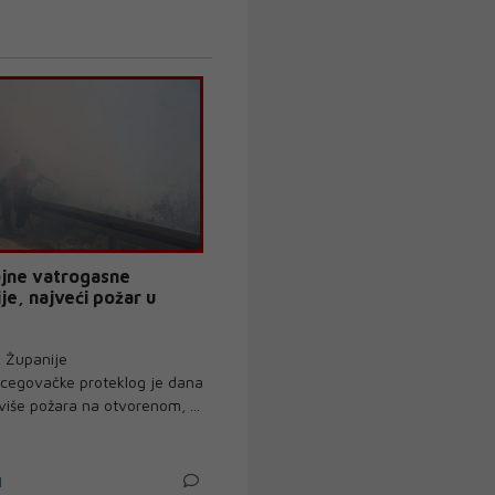
jne vatrogasne
je, najveći požar u
 Županije
cegovačke proteklog je dana
više požara na otvorenom, ...
N