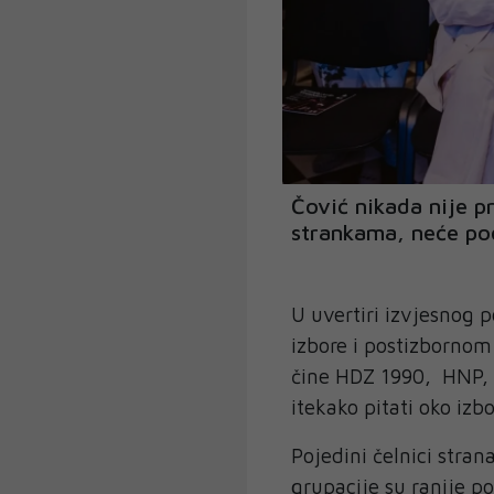
Čović nikada nije 
strankama, neće po
U uvertiri izvjesnog 
izbore i postizbornom
čine HDZ 1990, HNP, H
itekako pitati oko iz
Pojedini čelnici str
grupacije su ranije po