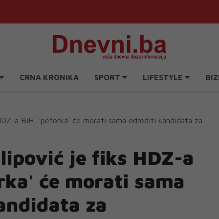
CRNA KRONIKA
SPORT
LIFESTYLE
BIZ
s HDZ-a BiH, 'petorka' će morati sama odrediti kandidata za
lipović je fiks HDZ-a
rka' će morati sama
andidata za