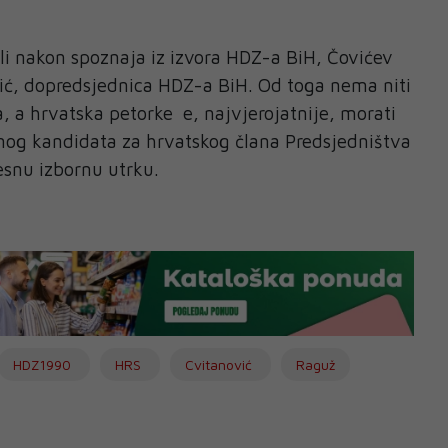
e.
ali nakon spoznaja iz izvora HDZ-a BiH, Čovićev
ović, dopredsjednica HDZ-a BiH. Od toga nema niti
 a hrvatska petorke e, najvjerojatnije, morati
nog kandidata za hrvatskog člana Predsjedništva
vjesnu izbornu utrku.
HDZ1990
HRS
Cvitanović
Raguž