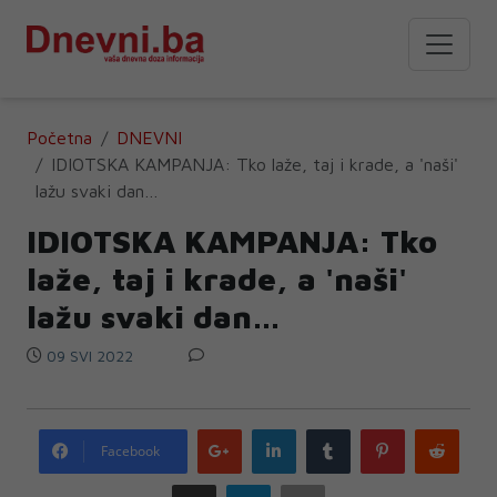
Početna
DNEVNI
IDIOTSKA KAMPANJA: Tko laže, taj i krade, a 'naši'
lažu svaki dan…
IDIOTSKA KAMPANJA: Tko
laže, taj i krade, a 'naši'
lažu svaki dan…
09 SVI 2022
Google
LinkedIn
Tumblr
Pinterest
Redd
Facebook
plus