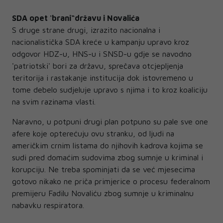
SDA opet 'brani“državu i Novalića
S druge strane drugi, izrazito nacionalna i
nacionalistička SDA kreće u kampanju upravo kroz
odgovor HDZ-u, HNS-u i SNSD-u gdje se navodno
'patriotski' bori za državu, sprečava otcjepljenja
teritorija i rastakanje institucija dok istovremeno u
tome debelo sudjeluje upravo s njima i to kroz koaliciju
na svim razinama vlasti.
Naravno, u potpuni drugi plan potpuno su pale sve one
afere koje opterećuju ovu stranku, od ljudi na
američkim crnim listama do njihovih kadrova kojima se
sudi pred domaćim sudovima zbog sumnje u kriminal i
korupciju. Ne treba spominjati da se već mjesecima
gotovo nikako ne priča primjerice o procesu federalnom
premijeru Fadilu Novaliću zbog sumnje u kriminalnu
nabavku respiratora.