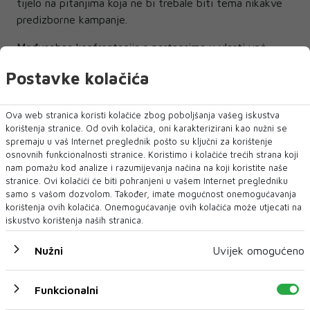
tijelo na pitanjima koja ne bi trebale biti tema nikakve
predizborne kampanje.
Međusobna konfrontacija s partnerima u vlasti već
desetljećima im donosi rezultat i od toga očigledno ne
Postavke kolačića
misle odustati. Stanje u BiH je prešlo u stalno stanje
vođenja kampanje pa razlike u djelovanju vladajućih
stranaka u predizborno vrijeme s onim 'redovnim'
Ova web stranica koristi kolačiće zbog poboljšanja vašeg iskustva
korištenja stranice. Od ovih kolačića, oni karakterizirani kao nužni se
gotovo ne postoji.
spremaju u vaš Internet preglednik pošto su ključni za korištenje
Svakodnevne laži, izvrtanje istine, manipulacija biračima
osnovnih funkcionalnosti stranice. Koristimo i kolačiće trećih strana koji
i nacionalnim emocijama praksa je i matrica u kojoj se
nam pomažu kod analize i razumijevanja načina na koji koristite naše
sada uveliko uvukao i veliki dio oporbenih stranaka.
stranice. Ovi kolačići će biti pohranjeni u vašem Internet pregledniku
samo s vašom dozvolom. Također, imate mogućnost onemogućavanja
korištenja ovih kolačića. Onemogućavanje ovih kolačića može utjecati na
Sve to ne može doprinijeti nikakvoj bitnoj političkoj
iskustvo korištenja naših stranica.
promjeni. I dalje ćemo svakodnevno slušati bezbrojne
laži i podizanje nacionalnih tenzija dok će se ispod stola
Nužni
Uvijek omogućeno
odvijati razne krađe i pljačke.
Još jedan dokaz da se i dalje sve bitno odvija po onoj :
Funkcionalni
„Tko laže, taj i krade“. Ali, lažljivce i kradljivce već