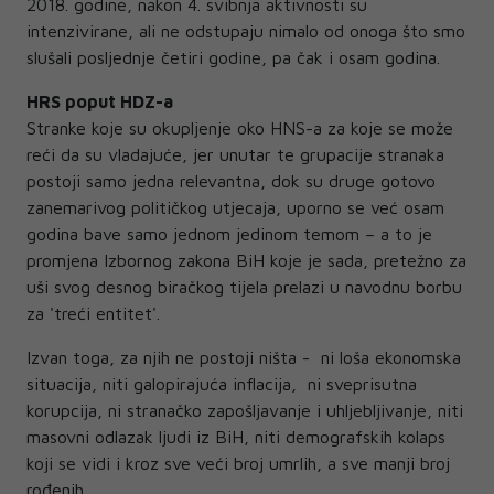
2018. godine, nakon 4. svibnja aktivnosti su
intenzivirane, ali ne odstupaju nimalo od onoga što smo
slušali posljednje četiri godine, pa čak i osam godina.
HRS poput HDZ-a
Stranke koje su okupljenje oko HNS-a za koje se može
reći da su vladajuće, jer unutar te grupacije stranaka
postoji samo jedna relevantna, dok su druge gotovo
zanemarivog političkog utjecaja, uporno se već osam
godina bave samo jednom jedinom temom – a to je
promjena Izbornog zakona BiH koje je sada, pretežno za
uši svog desnog biračkog tijela prelazi u navodnu borbu
za 'treći entitet'.
Izvan toga, za njih ne postoji ništa - ni loša ekonomska
situacija, niti galopirajuća inflacija, ni sveprisutna
korupcija, ni stranačko zapošljavanje i uhljebljivanje, niti
masovni odlazak ljudi iz BiH, niti demografskih kolaps
koji se vidi i kroz sve veći broj umrlih, a sve manji broj
rođenih.