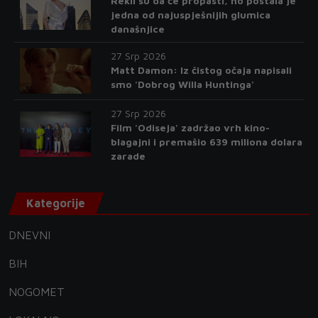
Rekli su da će propasti, no postala je
jedna od najuspješnijih glumica
današnjice
27 Srp 2026
Matt Damon: Iz čistog očaja napisali
smo 'Dobrog Willa Huntinga'
27 Srp 2026
Film 'Odiseja' zadržao vrh kino-
blagajni i premašio 639 miliona dolara
zarade
Kategorije
DNEVNI
BIH
NOGOMET