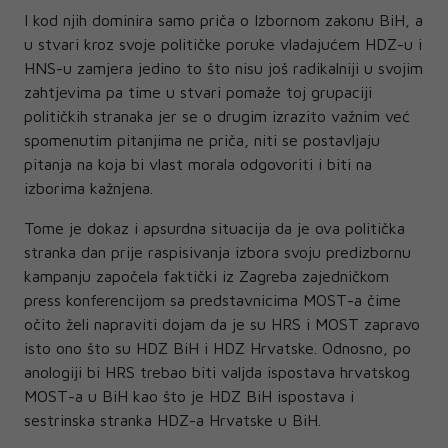
I kod njih dominira samo priča o Izbornom zakonu BiH, a
u stvari kroz svoje političke poruke vladajućem HDZ-u i
HNS-u zamjera jedino to što nisu još radikalniji u svojim
zahtjevima pa time u stvari pomaže toj grupaciji
političkih stranaka jer se o drugim izrazito važnim već
spomenutim pitanjima ne priča, niti se postavljaju
pitanja na koja bi vlast morala odgovoriti i biti na
izborima kažnjena.
Tome je dokaz i apsurdna situacija da je ova politička
stranka dan prije raspisivanja izbora svoju predizbornu
kampanju započela faktički iz Zagreba zajedničkom
press konferencijom sa predstavnicima MOST-a čime
očito želi napraviti dojam da je su HRS i MOST zapravo
isto ono što su HDZ BiH i HDZ Hrvatske. Odnosno, po
anologiji bi HRS trebao biti valjda ispostava hrvatskog
MOST-a u BiH kao što je HDZ BiH ispostava i
sestrinska stranka HDZ-a Hrvatske u BiH.