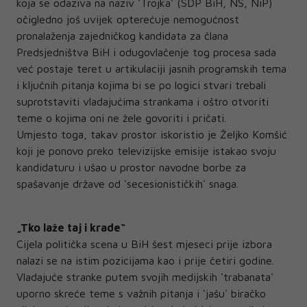
koja se odaziva na naziv 'Trojka' (SDP BiH, NS, NiP)
očigledno još uvijek opterećuje nemogućnost
pronalaženja zajedničkog kandidata za člana
Predsjedništva BiH i odugovlačenje tog procesa sada
već postaje teret u artikulaciji jasnih programskih tema
i ključnih pitanja kojima bi se po logici stvari trebali
suprotstaviti vladajućima strankama i oštro otvoriti
teme o kojima oni ne žele govoriti i pričati.
Umjesto toga, takav prostor iskoristio je Željko Komšić
koji je ponovo preko televizijske emisije istakao svoju
kandidaturu i ušao u prostor navodne borbe za
spašavanje države od 'secesionističkih' snaga.
„Tko laže taj i krade“
Cijela politička scena u BiH šest mjeseci prije izbora
nalazi se na istim pozicijama kao i prije četiri godine.
Vladajuće stranke putem svojih medijskih 'trabanata'
uporno skreće teme s važnih pitanja i 'jašu' biračko