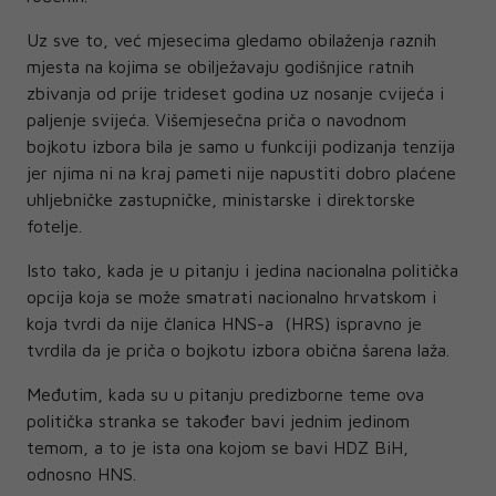
Uz sve to, već mjesecima gledamo obilaženja raznih
mjesta na kojima se obilježavaju godišnjice ratnih
zbivanja od prije trideset godina uz nosanje cvijeća i
paljenje svijeća. Višemjesečna priča o navodnom
bojkotu izbora bila je samo u funkciji podizanja tenzija
jer njima ni na kraj pameti nije napustiti dobro plaćene
uhljebničke zastupničke, ministarske i direktorske
fotelje.
Isto tako, kada je u pitanju i jedina nacionalna politička
opcija koja se može smatrati nacionalno hrvatskom i
koja tvrdi da nije članica HNS-a (HRS) ispravno je
tvrdila da je priča o bojkotu izbora obična šarena laža.
Međutim, kada su u pitanju predizborne teme ova
politička stranka se također bavi jednim jedinom
temom, a to je ista ona kojom se bavi HDZ BiH,
odnosno HNS.