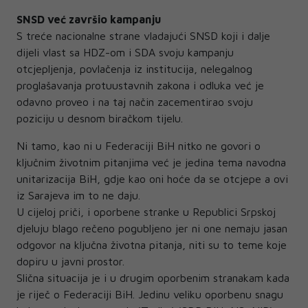
SNSD već završio kampanju
S treće nacionalne strane vladajući SNSD koji i dalje
dijeli vlast sa HDZ-om i SDA svoju kampanju
otcjepljenja, povlačenja iz institucija, nelegalnog
proglašavanja protuustavnih zakona i odluka već je
odavno proveo i na taj način zacementirao svoju
poziciju u desnom biračkom tijelu.
Ni tamo, kao ni u Federaciji BiH nitko ne govori o
ključnim životnim pitanjima već je jedina tema navodna
unitarizacija BiH, gdje kao oni hoće da se otcjepe a ovi
iz Sarajeva im to ne daju.
U cijeloj priči, i oporbene stranke u Republici Srpskoj
djeluju blago rečeno pogubljeno jer ni one nemaju jasan
odgovor na ključna životna pitanja, niti su to teme koje
dopiru u javni prostor.
Slična situacija je i u drugim oporbenim stranakam kada
je riječ o Federaciji BiH. Jedinu veliku oporbenu snagu