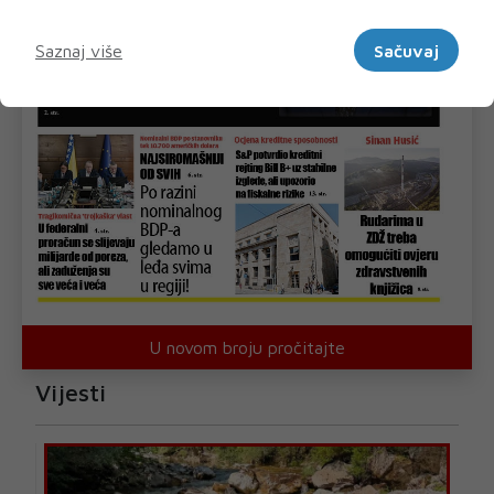
Marketinški
Saznaj više
Sačuvaj
U novom broju pročitajte
Vijesti