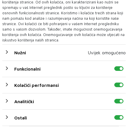
korištenja stranice. Od ovih kolačića, oni karakterizirani kao nužni se
spremaju u vaš Internet preglednik pošto su ključni za korištenje
osnovnih funkcionalnosti stranice. Koristimo i kolačiće trećih strana koji
nam pomažu kod analize i razumijevanja načina na koji koristite naše
stranice. Ovi kolačići će biti pohranjeni u vašem Internet pregledniku
Otkriće naučnika iz Austrije: Neretva u
samo s vašom dozvolom. Također, imate mogućnost onemogućavanja
gornjem toku promijenila boju, traži se
korištenja ovih kolačića. Onemogućavanje ovih kolačića može utjecati na
nezavisna istraga
iskustvo korištenja naših stranica.
Nekada smaragdna kraljica, a sada neprepoznatljiva Neretva
u gornjem toku! Objavili su ...
Nužni
Uvijek omogućeno
Funkcionalni
Kolačići performansi
Analitički
Ostali