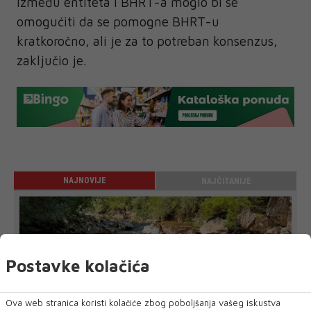
između entiteta i BHRT-a moglo bi se
omogućiti da se pomogne BHRT-u
kratkoročno, ali je za to potreban konsenzus,
zaključio je.
NAJNOVIJE
NAJČITANIJE
Postavke kolačića
Ova web stranica koristi kolačiće zbog poboljšanja vašeg iskustva