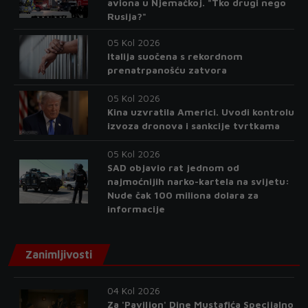
aviona u Njemačkoj. "Tko drugi nego
Rusija?"
05 Kol 2026
Italija suočena s rekordnom
prenatrpanošću zatvora
05 Kol 2026
Kina uzvratila Americi. Uvodi kontrolu
izvoza dronova i sankcije tvrtkama
05 Kol 2026
SAD objavio rat jednom od
najmoćnijih narko-kartela na svijetu:
Nude čak 100 miliona dolara za
informacije
Zanimljivosti
04 Kol 2026
Za 'Paviljon' Dine Mustafića Specijalno