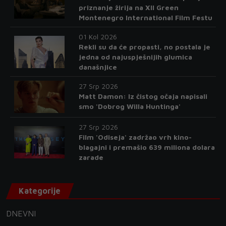
priznanje žirija na XII Green
Montenegro International Film Festu
01 Kol 2026
Rekli su da će propasti, no postala je
jedna od najuspješnijih glumica
današnjice
27 Srp 2026
Matt Damon: Iz čistog očaja napisali
smo 'Dobrog Willa Huntinga'
27 Srp 2026
Film 'Odiseja' zadržao vrh kino-
blagajni i premašio 639 miliona dolara
zarade
Kategorije
DNEVNI