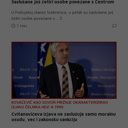
Saslušane još četiri osobe povezane s Centrom
U Policijskoj stanici Srebrenica, u petak su saslušane još
četiri osobe povezane s ...
7 MIN
KOVAČEVIĆ KAO GOVOR MRŽNJE OKARAKTERIZIRAO
IZJAVU ČELNIKA HDZ-A 1990.
Cvitanovićeva izjava ne zaslužuje samo moralnu
osudu, već i zakonsku sankciju