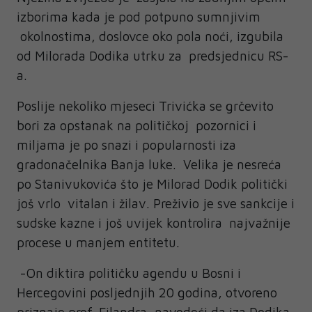
izborima kada je pod potpuno sumnjivim
okolnostima, doslovce oko pola noći, izgubila
od Milorada Dodika utrku za predsjednicu RS-
a.
Poslije nekoliko mjeseci Trivićka se grčevito
bori za opstanak na političkoj pozornici i
miljama je po snazi i popularnosti iza
gradonačelnika Banja luke. Velika je nesreća
po Stanivukovića što je Milorad Dodik politički
još vrlo vitalan i žilav. Preživio je sve sankcije i
sudske kazne i još uvijek kontrolira najvažnije
procese u manjem entitetu.
-On diktira političku agendu u Bosni i
Hercegovini posljednjih 20 godina, otvoreno
priznaje prof. Filandra, navodeći da iza Dodika