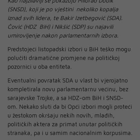
Kao najžilaviji se pokazuju Milorad Dodik
(SNSD), koji je po vještini nekoliko kopalja
iznad svih lidera, te Bakir Izetbegović (SDA).
Čović (HDZ BiH) i Nikšić (SDP) su najavili
umirovljenje nakon parlamentarnih izbora.
Predstojeći listopadski izbori u BiH teško mogu
polučiti dramatične promjene na političkoj
pozornici u oba entiteta.
Eventualni povratak SDA u vlast bi vjerojatno
kompletirala novu parlamentarnu većinu, bez
sarajevske Trojke, a sa HDZ-om BiH i SNSD-
om. Nekako sluti da bi Opći izbori mogli proteći
u žestokom okršaju nekih novih, mlađih,
političkih aktera za primat unutar političkih
stranaka, pa i u samim nacionalnim korpusima.