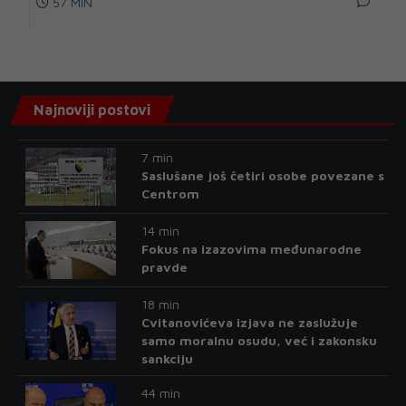
57 MIN
Najnoviji postovi
7 min
Saslušane još četiri osobe povezane s
Centrom
14 min
Fokus na izazovima međunarodne
pravde
18 min
Cvitanovićeva izjava ne zaslužuje
samo moralnu osudu, već i zakonsku
sankciju
44 min