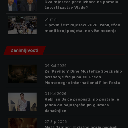
Dva mjeseca pred izbore na pomolu i
četvrti sastav Vlade?
51 min
U prvih šest mjeseci 2026. zabilježen
manji broj posjeta, no više noćenja
Zanimljivosti
04 Kol 2026
Za 'Paviljon' Dine Mustafića Specijalno
priznanje žirija na XII Green
Montenegro International Film Festu
01 Kol 2026
Rekli su da će propasti, no postala je
jedna od najuspješnijih glumica
današnjice
27 Srp 2026
Matt Damon: Iz čistog očaja napisali