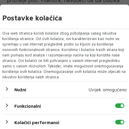
stoji ozbiljna politička infrastruktura i “think
tank ljudi koji svakih 15 dana izlaze u javnost s
Postavke kolačića
nekim novim pitanjima i zahtjevima”.
Ova web stranica koristi kolačiće zbog poboljšanja vašeg iskustva
Prema njegovim riječima, oporba u bh.
korištenja stranice. Od ovih kolačića, oni karakterizirani kao nužni se
entitetu Republika Srpska još nema političku
spremaju u vaš Internet preglednik pošto su ključni za korištenje
osnovnih funkcionalnosti stranice. Koristimo i kolačiće trećih strana koji
ličnost koja bi mogla ozbiljno ugroziti Dodikovu
nam pomažu kod analize i razumijevanja načina na koji koristite naše
dominaciju.
stranice. Ovi kolačići će biti pohranjeni u vašem Internet pregledniku
samo s vašom dozvolom. Također, imate mogućnost onemogućavanja
korištenja ovih kolačića. Onemogućavanje ovih kolačića može utjecati na
-Nema tog personaliteta koji ga još može
iskustvo korištenja naših stranica.
zamijeniti, smatra Filandra.
Nužni
Uvijek omogućeno
S druge strane vidljivo je da Dodik u zadnje
vrijeme forsira Savu Minića, aktualnog
Funkcionalni
entitetskog premijera. Ako Minić na izborima
potuče Stanivukovića i Blanušu, smiješi mu se
Kolačići performansi
kruna Dodikovog nasljednika.