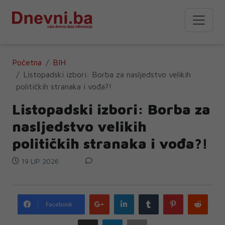
Početna
BIH
Listopadski izbori: Borba za nasljedstvo velikih
političkih stranaka i vođa?!
Listopadski izbori: Borba za
nasljedstvo velikih
političkih stranaka i vođa?!
19 LIP 2026
Google
LinkedIn
Tumblr
Pinterest
Redd
Facebook
plus