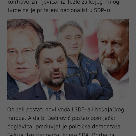
kontroverzni ljevičar iz Tuzle za kojeg mnogi
tvrde da je pritajeni nacionalist u SDP-u.
On želi postati novi vođa i SDP-a i bošnjačkog
naroda. A da bi Bećirović postao bošnjački
poglavica, preduvjet je politička demontaža
Bakira Izetbegovića, lidera SDA. Borba za