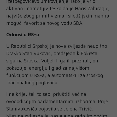
Izetbegovićevo umirovljenje. Iako je vrlo
aktivan i nametljiv teško da je Haris Zahiragić,
najviše zbog primitivizma i siledžijskih manira,
mogući favorit za novog vođu SDA.
Odnosi u RS-u
U Republici Srpskoj je nova zvijezda neupitno
Draško Stanivuković, predsjednik Pokreta
sigurna Srpska. Voljeli li ga ili prezirali, on
pokazuje energiju i glad za najvišom
funkcijom u RS-a, a automatski i za srpskog
nacionalnog poglavicu.
I ne krije, želi to sebi priuštiti već na
ovogodišnjim parlamentarnim izborima. Prije
Stanivukovića pojavila se Jelena Trivić.
Njezina zvijezda je zasjala na zadnjim općim