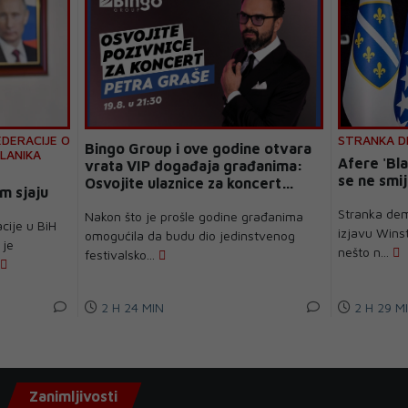
DERACIJE O
STRANKA D
Bingo Group i ove godine otvara
LANIKA
Afere 'Bla
vrata VIP događaja građanima:
se ne smij
Osvojite ulaznice za koncert
m sjaju
Petra Graše
Stranka dem
Nakon što je prošle godine građanima
cije u BiH
izjavu Winst
omogućila da budu dio jedinstvenog
 je
nešto n...
festivalsko...
2 H 24 MIN
2 H 29 M
Zanimljivosti