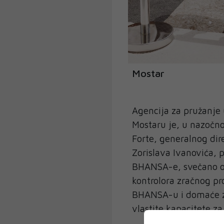
Mostar
Agencija za pružanje
Mostaru je, u nazočno
Forte, generalnog dire
Zorislava Ivanovića, p
BHANSA-e, svečano otv
kontrolora zračnog pr
BHANSA-u i domaće zr
vlastite kapacitete z