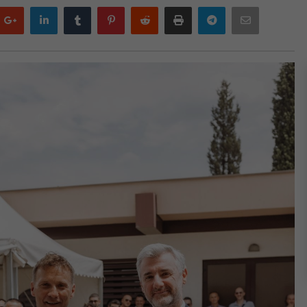
Google
LinkedIn
Tumblr
Pinterest
Reddit
Print
Telegram
Email
plus