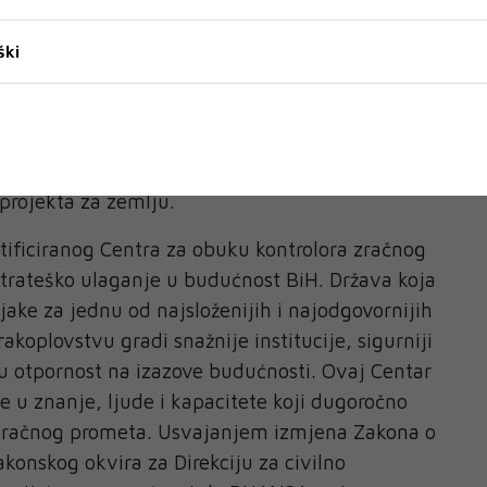
taka u razvoju BHANSA-e od njezina osnutka i
nje, stručnost i kapacitet razvijati vlastite
ški
stručnjake. Od danas imamo vlastiti centar u
nove generacije kontrolora zračnog prometa,
setljećima čuvati sigurnost našega neba, kazao je
tar komunikacija i prometa BiH Forto istaknuo
 projekta za zemlju.
tificiranog Centra za obuku kontrolora zračnog
trateško ulaganje u budućnost BiH. Država koja
njake za jednu od najsloženijih i najodgovornijih
rakoplovstvu gradi snažnije institucije, sigurniji
u otpornost na izazove budućnosti. Ovaj Centar
e u znanje, ljude i kapacitete koji dugoročno
 zračnog prometa. Usvajanjem izmjena Zakona o
onskog okvira za Direkciju za civilno