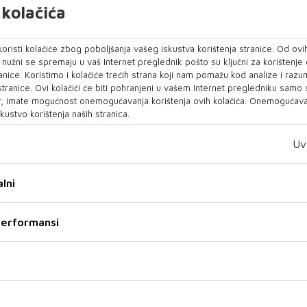
uduće generacije kontrolora obrazovat će se u
kolačića
u BHANSA-e, uz domaće instruktore i suvremene
najvišim europskim standardima.
oristi kolačiće zbog poboljšanja vašeg iskustva korištenja stranice. Od ovih
o nužni se spremaju u vaš Internet preglednik pošto su ključni za korištenje
anice. Koristimo i kolačiće trećih strana koji nam pomažu kod analize i razu
e stručne kapacitete i stvara temelje za
 stranice. Ovi kolačići će biti pohranjeni u vašem Internet pregledniku samo
rnog i učinkovitog sustava zračne plovidbe.
, imate mogućnost onemogućavanja korištenja ovih kolačića. Onemogućavan
kustvo korištenja naših stranica.
n i početak školovanja nove generacije od 17.
re zračnog prometa, koji će svoju profesionalnu
Uv
avo u ovom Centru.
lni
ulaganje u budućnost BiH
 performansi
ktor BHANSA-e Davorin Primorac istaknuo da je
važnijih trenutaka u razvoju Agencije.
samo novi centar. Danas otvaramo novo
račne plovidbe naše zemlje. Ovo je jedan od