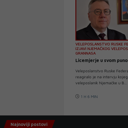
VELEPOSLANSTVO RUSKE FE
IZJAVI NJEMAČKOG VELEPOS
GRANNASA
Licemjerje u svom puno
Veleposlanstvo Ruske Federa
reagiralo je na intervju kojeg
veleposlanik Njemačke u B...
1 H 6 MIN
Najnoviji postovi