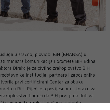
 usluga u zračnoj plovidbi BiH (BHANSA) u
sti ministra komunikacija i prometa BiH Edina
ktora Direkcije za civilno zrakoplovstvo BiH
redstavnika institucija, partnera i zaposlenika
orila prvi certificirani Centar za obuku
ometa u BiH. Riječ je o povijesnom iskoraku za
akoplovstvo budući da BiH prvi puta dobiva
a školovanje kontrolora zračnog prometa.