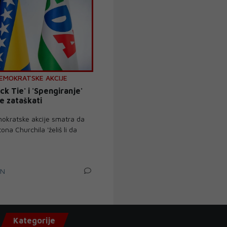
EMOKRATSKE AKCIJE
ck Tie' i 'Spengiranje'
e zataškati
okratske akcije smatra da
ona Churchila 'želiš li da
IN
Kategorije