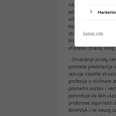
najznačajnijih trenu
potvrda da BiH ima zna
Marketin
vrhunske zrakoplovne 
kojem će se stvarati 
stručnjaka koji će de
Saznaj više
Primorac dok je minis
strateški značaj ovog
- Otvaranje prvog cer
prometa predstavlja s
razvija vlastite struč
profesija u civilnom z
prometni sustav i već
potvrđuje da BiH ulaž
pridonose sigurnosti
BHANSA-i te novog zak