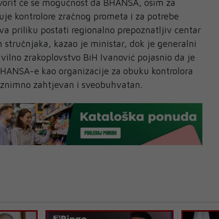
tvorit će se mogućnost da BHANSA, osim za
luje kontrolore zračnog prometa i za potrebe
va priliku postati regionalno prepoznatljiv centar
h stručnjaka, kazao je ministar, dok je generalni
civilno zrakoplovstvo BiH Ivanović pojasnio da je
 BHANSA-e kao organizacije za obuku kontrolora
iznimno zahtjevan i sveobuhvatan.