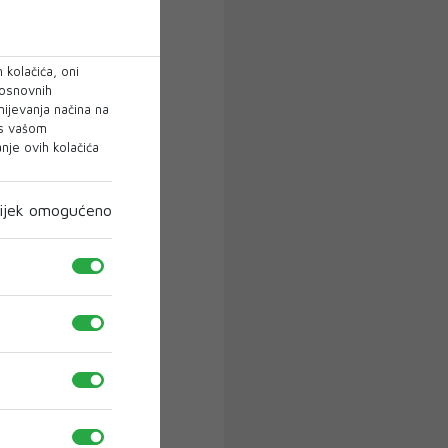
 kolačića, oni
 osnovnih
mijevanja načina na
 s vašom
je ovih kolačića
ijek omogućeno