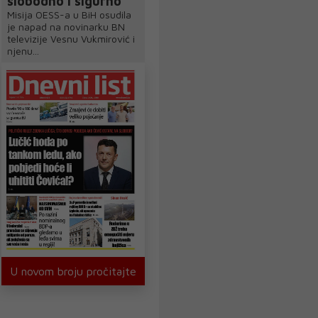
slobodno i sigurno
Misija OESS-a u BiH osudila
je napad na novinarku BN
televizije Vesnu Vukmirović i
njenu...
U novom broju pročitajte