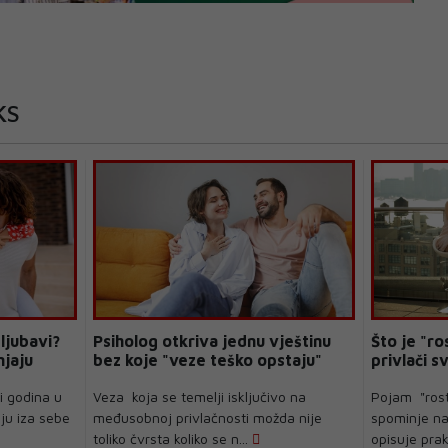
KS
ljubavi?
Psiholog otkriva jednu vještinu
Što je "ro
njaju
bez koje "veze teško opstaju"
privlači s
i godina u
Veza koja se temelji isključivo na
Pojam "rost
ju iza sebe
međusobnoj privlačnosti možda nije
spominje na
toliko čvrsta koliko se n...
opisuje pra