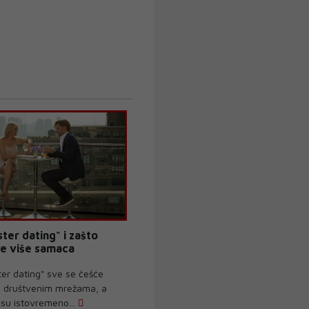
ster dating" i zašto
ve više samaca
er dating" sve se češće
 društvenim mrežama, a
ksu istovremeno...