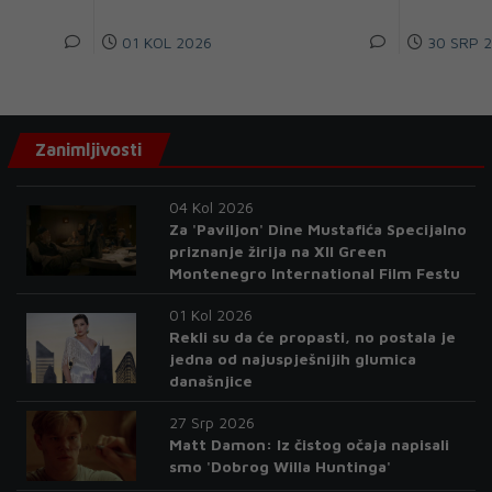
01 KOL 2026
30 SRP 
Zanimljivosti
04 Kol 2026
Za 'Paviljon' Dine Mustafića Specijalno
priznanje žirija na XII Green
Montenegro International Film Festu
01 Kol 2026
Rekli su da će propasti, no postala je
jedna od najuspješnijih glumica
današnjice
27 Srp 2026
Matt Damon: Iz čistog očaja napisali
smo 'Dobrog Willa Huntinga'