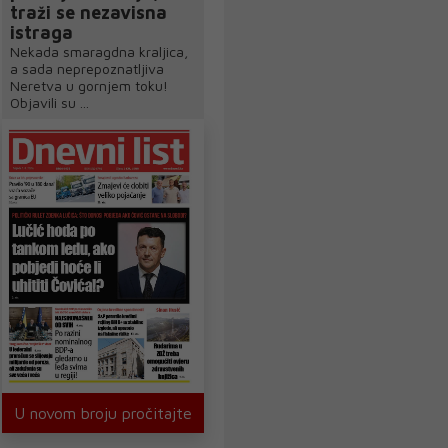
traži se nezavisna
istraga
Nekada smaragdna kraljica,
a sada neprepoznatljiva
Neretva u gornjem toku!
Objavili su ...
U novom broju pročitajte