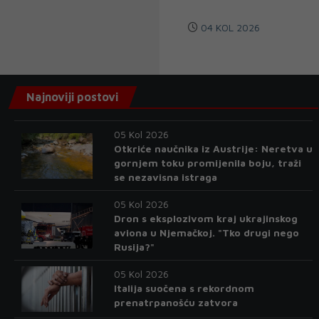
04 KOL 2026
Najnoviji postovi
05 Kol 2026
Otkriće naučnika iz Austrije: Neretva u
gornjem toku promijenila boju, traži
se nezavisna istraga
05 Kol 2026
Dron s eksplozivom kraj ukrajinskog
aviona u Njemačkoj. "Tko drugi nego
Rusija?"
05 Kol 2026
Italija suočena s rekordnom
prenatrpanošću zatvora