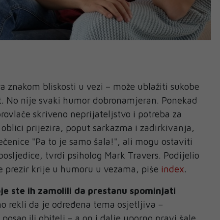
a znakom bliskosti u vezi – može ublažiti sukobe
st. No nije svaki humor dobronamjeran. Ponekad
rovlače skriveno neprijateljstvo i potreba za
oblici prijezira, poput sarkazma i zadirkivanja,
rečenice "Pa to je samo šala!", ali mogu ostaviti
sljedice, tvrdi psiholog Mark Travers. Podijelio
 se prezir krije u humoru u vezama, piše
index
.
je ste ih zamolili da prestanu spominjati
o rekli da je određena tema osjetljiva –
posao ili obitelj – a on i dalje uporno pravi šale