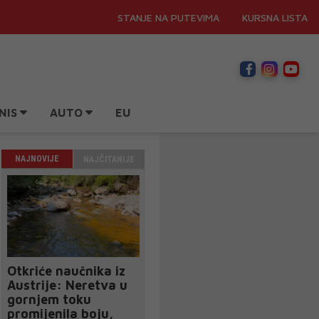
STANJE NA PUTEVIMA
KURSNA LISTA
NIS
AUTO
EU
NAJNOVIJE
NAJČITANIJE
Otkriće naučnika iz
Austrije: Neretva u
gornjem toku
promijenila boju,