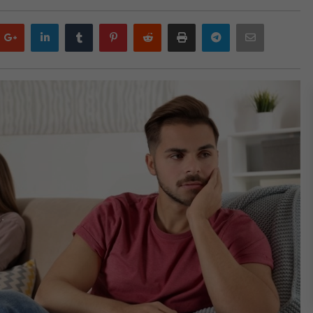
Google
LinkedIn
Tumblr
Pinterest
Reddit
Print
Telegram
Email
plus