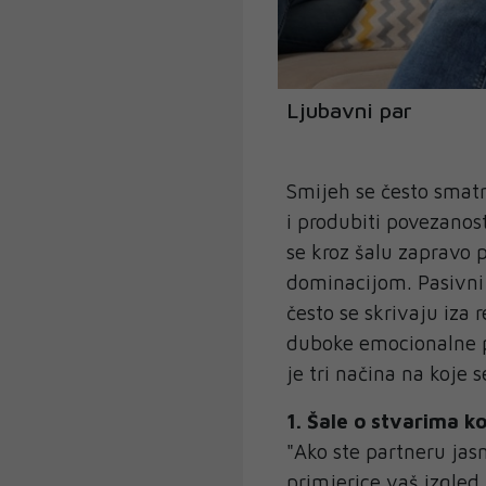
Ljubavni par
Smijeh se često smatr
i produbiti povezano
se kroz šalu zapravo p
dominacijom. Pasivni 
često se skrivaju iza 
duboke emocionalne po
je tri načina na koje
1. Šale o stvarima ko
"Ako ste partneru jasn
primjerice vaš izgled, 