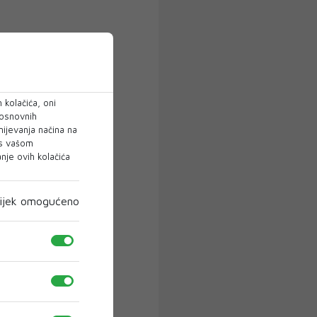
 kolačića, oni
 osnovnih
mijevanja načina na
 s vašom
je ovih kolačića
ijek omogućeno