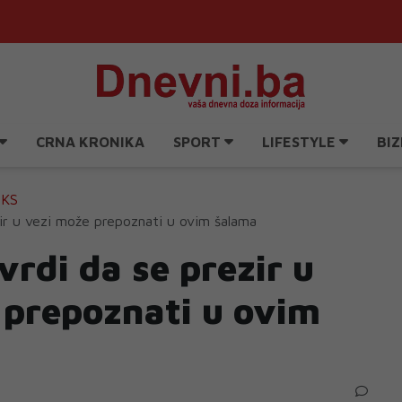
CRNA KRONIKA
SPORT
LIFESTYLE
BIZ
EKS
zir u vezi može prepoznati u ovim šalama
vrdi da se prezir u
 prepoznati u ovim