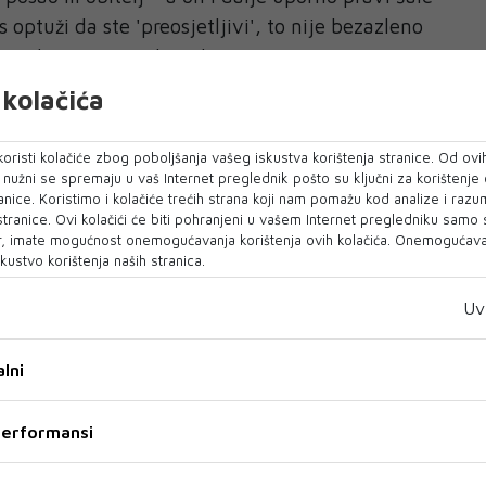
 optuži da ste 'preosjetljivi', to nije bezazleno
ačin da se vaša nelagoda umanji, a granice
 'šale' partneri pokazuju da im je važnija vlastita
kolačića
aji i da koriste humor kako bi zadržali kontrolu",
a Psychology Today.
oristi kolačiće zbog poboljšanja vašeg iskustva korištenja stranice. Od ovih
o nužni se spremaju u vaš Internet preglednik pošto su ključni za korištenje
komentara osjećamo posramljeno ili napadnuto,
anice. Koristimo i kolačiće trećih strana koji nam pomažu kod analize i razu
 stranice. Ovi kolačići će biti pohranjeni u vašem Internet pregledniku samo
o manipulaciji, a ne o igri.
, imate mogućnost onemogućavanja korištenja ovih kolačića. Onemogućavan
kustvo korištenja naših stranica.
avni oblik komunikacije
abavan, ali kada postane osnovni način
Uv
 ako je češće usmjeren na nas nego dijeljen s
ustraciju i neprijateljstvo.
lni
nice poput 'Naravno da si zaboravio, pa to je
 performansi
 izazovu smijeh, ali u pozadini je ponižavanje i
osti. Kad se u vezi stalno koristi ovakav humor,