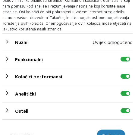
osnovnih funkcionalnosti stranice. Koristimo i kolačiće trećih strana koji
nam pomažu kod analize i razumijevanja načina na koji koristite naše
stranice. Ovi kolačići će biti pohranjeni u vašem Internet pregledniku
samo s vašom dozvolom. Također, imate mogućnost onemogućavanja
korištenja ovih kolačića. Onemogućavanje ovih kolačića može utjecati na
iskustvo korištenja naših stranica.
Nužni
Uvijek omogućeno
LJUBAV
Terapeuti: Parovi koji najduže ostaju zajedno drže se
ovih devet obećanja
Funkcionalni
Biti u vezi ne znači uvijek lakoću i sklad, već uključuje nesuglasice,
stres i izazove koji pro...
Kolačići performansi
Analitički
Ostali
Marketinški