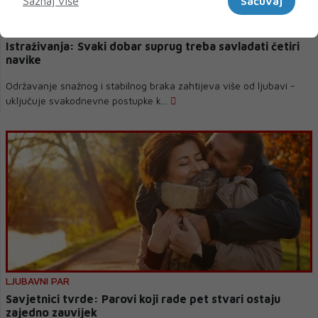
Saznaj više
Sačuvaj
Istraživanja: Svaki dobar suprug treba savladati četiri
navike
Održavanje snažnog i stabilnog braka zahtijeva više od ljubavi -
uključuje svakodnevne postupke k...
LJUBAVNI PAR
Savjetnici tvrde: Parovi koji rade pet stvari ostaju
zajedno zauvijek