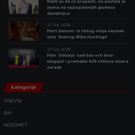
Rekli su da će propasti, no postala je
jedna od najuspješnijih glumica
današnjice
27 Srp 2026
Matt Damon: Iz čistog očaja napisali
smo 'Dobrog Willa Huntinga'
27 Srp 2026
Film 'Odiseja' zadržao vrh kino-
blagajni i premašio 639 miliona dolara
zarade
Kategorije
DNEVNI
BIH
NOGOMET