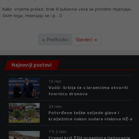
Kako vrijeme prolazi, brak ili ljubavna veza se prirodno mijenjaju.
Osim toga, mijenjaju se i p...
« Prethodni
Sljedeći »
Najnoviji postovi
13 min
Vučić: Srbija će s Izraelcima otvoriti
tvornicu dronova
33 min
Potvrđene teške ozljede glave i
kralježnice nakon sudara vlakova HŽ-a
1 h 2 min
Crveni križ ŽZH organizira ljetovanje