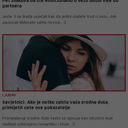
Pet znakova da ste emocionalno u vezu uložili više od
partnera
Jeste li se ikada osjećali kao da jedini ulažete trud u vezu, dok
zauzvrat dobivate samo mrvice...
LJUBAV
Savjetnici: Ako je netko zaista vaša srodna duša,
primijetit ćete ove pokazatelje
Pronalaženje srodne duše često se opisuje kao iskustvo koje
nadilazi uobičajenu romantiku i stvar...