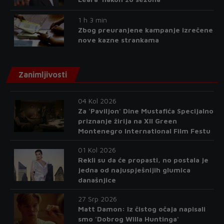
1 h 3 min
Zbog preuranjene kampanje izrečene
nove kazne strankama
Zanimljivosti
04 Kol 2026
Za 'Paviljon' Dine Mustafića Specijalno
priznanje žirija na XII Green
Montenegro International Film Festu
01 Kol 2026
Rekli su da će propasti, no postala je
jedna od najuspješnijih glumica
današnjice
27 Srp 2026
Matt Damon: Iz čistog očaja napisali
smo 'Dobrog Willa Huntinga'