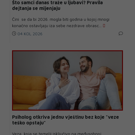
Što samci danas traže u ljubavi? Pravila
dejtanja se mijenjaju
Čini se da bi 2026. mogla biti godina u kojoj mnogi
konačno ostavljaju iza sebe nezdrave obrasc...
04 KOL 2026
Psiholog otkriva jednu vještinu bez koje "veze
teško opstaju"
Veza koja se temelji isključivo na međusobnoj