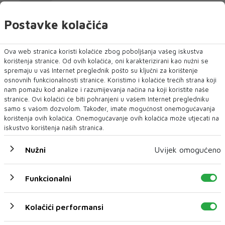
Postavke kolačića
NAJNOVIJE
NAJČITANIJE
Ova web stranica koristi kolačiće zbog poboljšanja vašeg iskustva
korištenja stranice. Od ovih kolačića, oni karakterizirani kao nužni se
spremaju u vaš Internet preglednik pošto su ključni za korištenje
osnovnih funkcionalnosti stranice. Koristimo i kolačiće trećih strana koji
nam pomažu kod analize i razumijevanja načina na koji koristite naše
stranice. Ovi kolačići će biti pohranjeni u vašem Internet pregledniku
samo s vašom dozvolom. Također, imate mogućnost onemogućavanja
korištenja ovih kolačića. Onemogućavanje ovih kolačića može utjecati na
iskustvo korištenja naših stranica.
Nužni
Uvijek omogućeno
Funkcionalni
STANJE U JP 'KOMUNALNO' MOSTAR NE PRESTAJE BITI
PITANJE PRIJEPORA
Jesu li rad gradskog poduzeća i položaj
Kolačići performansi
radnika skrenuti na marginu?
Većina otpuštenih radnika mostarskog gradskog poduzeća