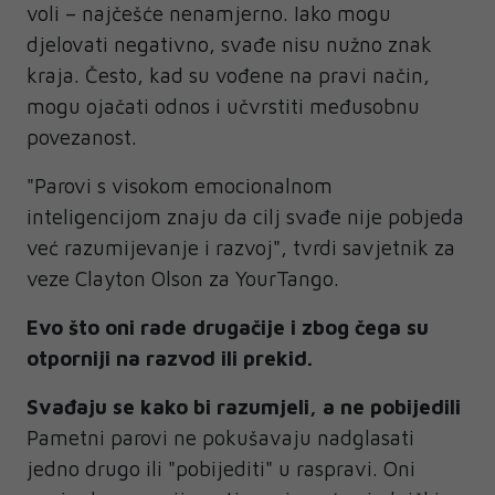
voli – najčešće nenamjerno. Iako mogu
djelovati negativno, svađe nisu nužno znak
kraja. Često, kad su vođene na pravi način,
mogu ojačati odnos i učvrstiti međusobnu
povezanost.
"Parovi s visokom emocionalnom
inteligencijom znaju da cilj svađe nije pobjeda
već razumijevanje i razvoj", tvrdi savjetnik za
veze Clayton Olson za YourTango.
Evo što oni rade drugačije i zbog čega su
otporniji na razvod ili prekid.
Svađaju se kako bi razumjeli, a ne pobijedili
Pametni parovi ne pokušavaju nadglasati
jedno drugo ili "pobijediti" u raspravi. Oni