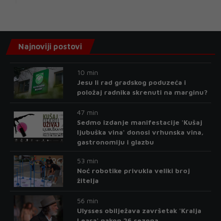
Najnoviji postovi
10 min
Jesu li rad gradskog poduzeća i
položaj radnika skrenuti na marginu?
47 min
Sedmo izdanje manifestacije 'Kušaj
ljubuška vina' donosi vrhunska vina,
gastronomiju i glazbu
53 min
Noć robotike privukla veliki broj
žitelja
56 min
Ulysses obilježava završetak 'Kralja
Leara' nakon 26 sezona