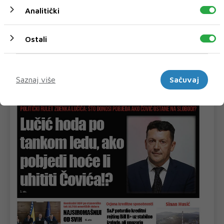
'Komunalno' u četvrtak se ...
Analitički
Ostali
Marketinški
Saznaj više
Sačuvaj