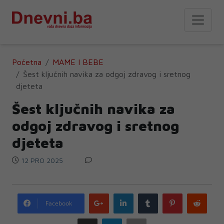
Početna
MAME I BEBE
Šest ključnih navika za odgoj zdravog i sretnog
djeteta
Šest ključnih navika za
odgoj zdravog i sretnog
djeteta
12 PRO 2025
Google
LinkedIn
Tumblr
Pinterest
Redd
Facebook
plus