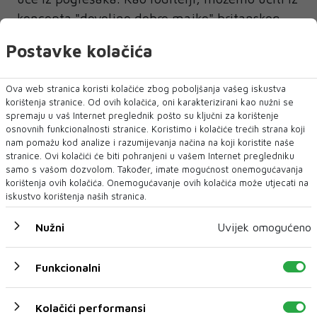
koncepta "dovoljno dobre majke" britanskog
pedijatra Donalda Winnicotta. On je otkrio da
Postavke kolačića
su majke koje su si dopuštale pogreške i radile
na popravljanju odnosa zapravo bile bolje od
Ova web stranica koristi kolačiće zbog poboljšanja vašeg iskustva
"savršenih" majki.
korištenja stranice. Od ovih kolačića, oni karakterizirani kao nužni se
spremaju u vaš Internet preglednik pošto su ključni za korištenje
Što više možemo modelirati prihvaćanje
osnovnih funkcionalnosti stranice. Koristimo i kolačiće trećih strana koji
nam pomažu kod analize i razumijevanja načina na koji koristite naše
pogrešaka, to ćemo više odgajati suosjećajnu
stranice. Ovi kolačići će biti pohranjeni u vašem Internet pregledniku
djecu koja se ne boje isprobavati nove stvari ili
samo s vašom dozvolom. Također, imate mogućnost onemogućavanja
korištenja ovih kolačića. Onemogućavanje ovih kolačića može utjecati na
se ispričati kada pogriješe. Zaključak je da više
iskustvo korištenja naših stranica.
zabave i manje stresa dovodi do boljeg
zdravlja. Stoga, kombinirajte ove navike,
Nužni
Uvijek omogućeno
odvojite vrijeme za opuštanje i budite u redu
sa svojim nedostacima. Zdravlje može i treba
Funkcionalni
biti ugodno, a ne obaveza, piše
index
.
Kolačići performansi