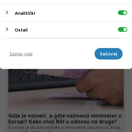
Analitički
Ostali
NAJNOVIJE
NAJČITANIJE
Marketinški
Saznaj više
Sačuvaj
Gdje je najveći, a gdje najmanji minimalac u
Europi? Kako stoji BiH u odnosu na druge?
Eurostat je objavio podatke o minimalnim plaćama za drugo