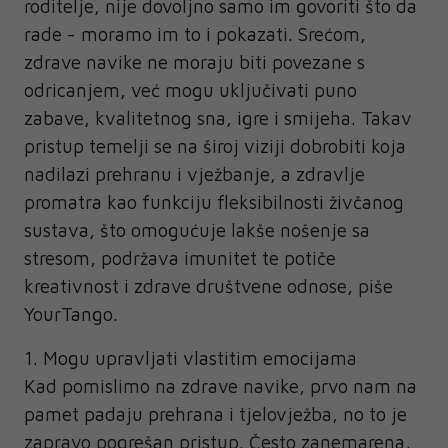
roditelje, nije dovoljno samo im govoriti što da
rade - moramo im to i pokazati. Srećom,
zdrave navike ne moraju biti povezane s
odricanjem, već mogu uključivati puno
zabave, kvalitetnog sna, igre i smijeha. Takav
pristup temelji se na široj viziji dobrobiti koja
nadilazi prehranu i vježbanje, a zdravlje
promatra kao funkciju fleksibilnosti živčanog
sustava, što omogućuje lakše nošenje sa
stresom, podržava imunitet te potiče
kreativnost i zdrave društvene odnose, piše
YourTango.
1. Mogu upravljati vlastitim emocijama
Kad pomislimo na zdrave navike, prvo nam na
pamet padaju prehrana i tjelovježba, no to je
zapravo pogrešan pristup. Često zanemarena,