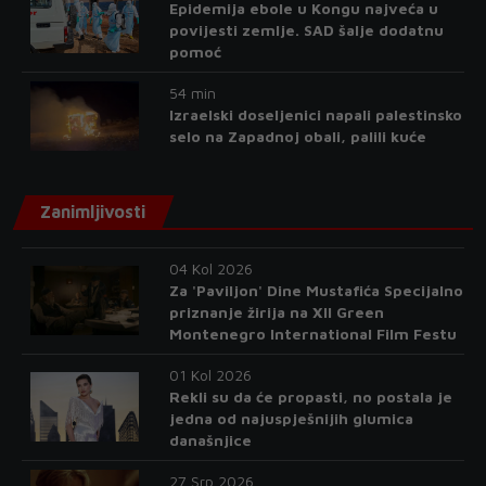
Epidemija ebole u Kongu najveća u
povijesti zemlje. SAD šalje dodatnu
pomoć
54 min
Izraelski doseljenici napali palestinsko
selo na Zapadnoj obali, palili kuće
Zanimljivosti
04 Kol 2026
Za 'Paviljon' Dine Mustafića Specijalno
priznanje žirija na XII Green
Montenegro International Film Festu
01 Kol 2026
Rekli su da će propasti, no postala je
jedna od najuspješnijih glumica
današnjice
27 Srp 2026