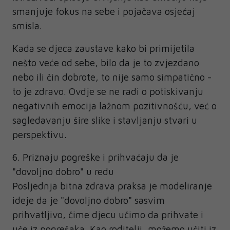
smanjuje fokus na sebe i pojačava osjećaj
smisla.
Kada se djeca zaustave kako bi primijetila
nešto veće od sebe, bilo da je to zvjezdano
nebo ili čin dobrote, to nije samo simpatično -
to je zdravo. Ovdje se ne radi o potiskivanju
negativnih emocija lažnom pozitivnošću, već o
sagledavanju šire slike i stavljanju stvari u
perspektivu.
6. Priznaju pogreške i prihvaćaju da je
"dovoljno dobro" u redu
Posljednja bitna zdrava praksa je modeliranje
ideje da je "dovoljno dobro" sasvim
prihvatljivo, čime djecu učimo da prihvate i
uče iz pogrešaka. Kao roditelji, možemo učiti iz