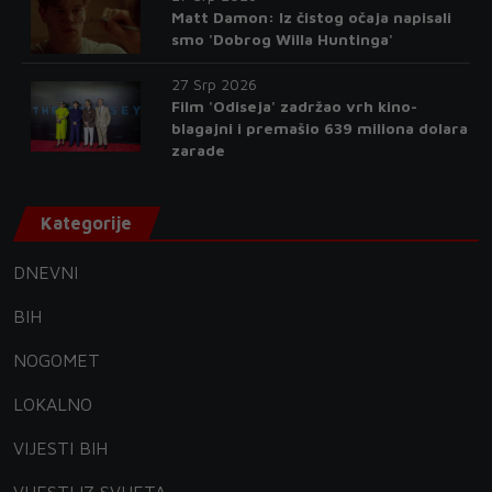
Matt Damon: Iz čistog očaja napisali
smo 'Dobrog Willa Huntinga'
27 Srp 2026
Film 'Odiseja' zadržao vrh kino-
blagajni i premašio 639 miliona dolara
zarade
Kategorije
DNEVNI
BIH
NOGOMET
LOKALNO
VIJESTI BIH
VIJESTI IZ SVIJETA