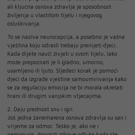
ali ključna osnova zdravlja je sposobnost
življenja u vlastitom tijelu i njegovog
osluškivanja.
To se naziva neurocepcija, a posebno je važna
vještina koju odrasli trebaju prenijeti djeci.
Kada dijete nauči živjeti u svom tijelu, lako
može prepoznati je li gladno, umorno,
usamljeno ili ljuto. Sljedeći korak je pomoći
djeci da izgrade vještine samoumirivanja kako
se za regulaciju emocija ne bi morala okretati
hrani ili drugim vanjskim utjecajima.
2. Daju prednost snu i igri
Još jedna zanemarena osnova zdravlja su san i
vrijeme za odmor. Teško je, ako ne i
nemoguće, donositi zdrave odluke kada ste