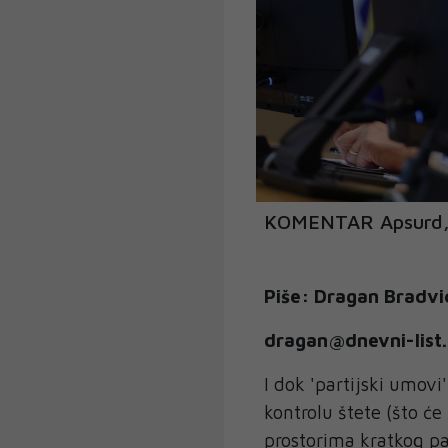
KOMENTAR Apsurd, t
Piše: Dragan Bradvi
dragan@dnevni-list
I dok 'partijski umovi'
kontrolu štete (što će
prostorima kratkog p