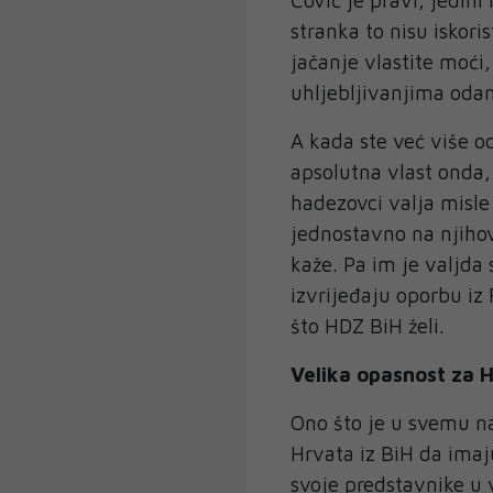
stranka to nisu iskori
jačanje vlastite moći, 
uhljebljivanjima odan
A kada ste već više od
apsolutna vlast onda,
hadezovci valja misle 
jednostavno na njihove
kaže. Pa im je valjd
izvrijeđaju oporbu iz 
što HDZ BiH želi.
Velika opasnost za 
Ono što je u svemu na
Hrvata iz BiH da imaj
svoje predstavnike u v