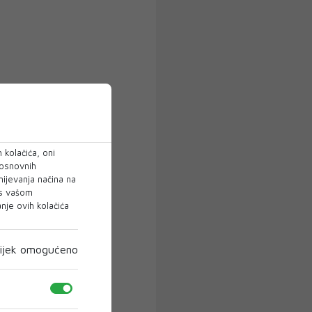
 kolačića, oni
 osnovnih
mijevanja načina na
 s vašom
je ovih kolačića
ijek omogućeno