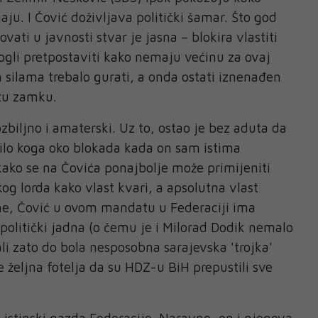
aju. I Čović doživljava politički šamar. Što god
ati u javnosti stvar je jasna – blokira vlastiti
gli pretpostaviti kako nemaju većinu za ovaj
m silama trebalo gurati, a onda ostati iznenađen
itu zamku.
biljno i amaterski. Uz to, ostao je bez aduta da
 bilo koga oko blokada kada on sam istima
 kako se na Čovića ponajbolje može primijeniti
og lorda kako vlast kvari, a apsolutna vlast
me, Čović u ovom mandatu u Federaciji ima
 politički jadna (o čemu je i Milorad Dodik nemalo
li zato do bola nesposobna sarajevska 'trojka'
je željna fotelja da su HDZ-u BiH prepustili sve
 i istinski gazda Federacije. Naravno, on i njegova