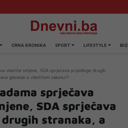
CRNA KRONIKA
SPORT
LIFESTYLE
BIZ
a vlastite smjene, SDA sprječava prijedloge drugih
ava glasanje o vlastitom zakonu?!
adama sprječava
smjene, SDA sprječava
 drugih stranaka, a