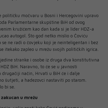
.
e političku močvaru u Bosni i Hercegovini upravo
oda Parlamentarne skupštine BiH od ovog
rvenim kružićem kao dan kada si je lider HDZ-a
cao autogol. Što god netko mislio o Čoviću
o se ne radi o čovjeku koji je neinteligentan i bez
 se itekako zapleo u mrežu svojih političkih igrica.
pojedine stranke i osobe iz druga dva konstitutivna
 HDZ BiH. Naravno, to će se u javnosti
 drugačiji način, Hrvati u BiH će i dalje
šutjeti, a hadezovci nastaviti po starom.
o bi se.
to zakucan u mrežu
jprije, valja znati kako Čović godinama u