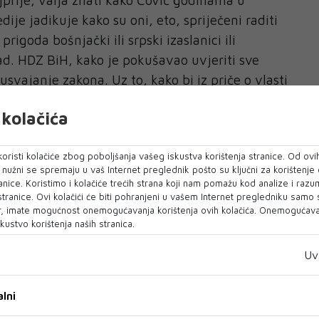
dije jadikuje kako su oni, eto, spriječeni raditi
rigoda bošnjački ili srpski izaslanici ili
rad. HDZ BiH, kako je pokušavao uvjeriti sve
i usvajanje zakona. Uz to, kako bi iz priče o vlasti
Republike Srpske, već dulje vrijeme svaku
kolačića
 PS BiH želi progurati izmjene i dopune Izbornog
oristi kolačiće zbog poboljšanja vašeg iskustva korištenja stranice. Od ovih
 jer većina u ovom Domu je prvo željela da se
o nužni se spremaju u vaš Internet preglednik pošto su ključni za korištenje
anice. Koristimo i kolačiće trećih strana koji nam pomažu kod analize i razu
D-ovih kadrova, pa onda o sve drugome, Čović
 stranice. Ovi kolačići će biti pohranjeni u vašem Internet pregledniku samo
o se radi o novom udaru na Hrvate, mržnji itd. A
, imate mogućnost onemogućavanja korištenja ovih kolačića. Onemogućavan
kustvo korištenja naših stranica.
k.
Uv
u naroda PS BiH usvaja prijedlog rasprave o
a Izbornog zakona BiH, na licima hadezeovaca
lni
erica, kada su se malo sabrali traže pauzu od 15