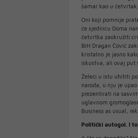
šamar kao u četvrtak
Oni koji pomnije prat
će sjednicu Doma nar
četvrtka zaokružiti c
BiH Dragan Čović zaku
kristalno je jasno kak
iskustva, ali ovaj put
Želeći u istu uhititi 
naroda, u nju je upao
prezentirati na sasvim
uglavnom gromoglasno 
Business as usual, rekl
Politički autogol. I 
A što se dogodilo? Na