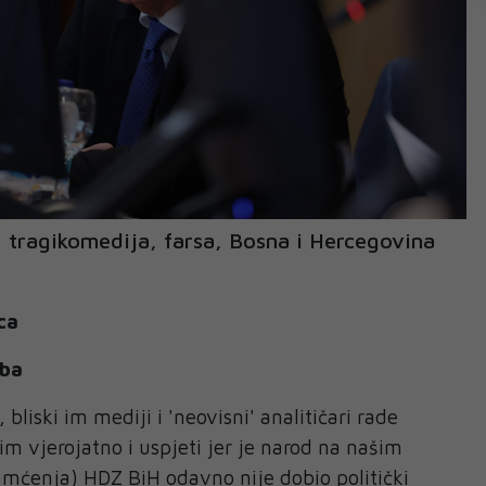
ragikomedija, farsa, Bosna i Hercegovina
ca
.ba
, bliski im mediji i 'neovisni' analitičari rade
 im vjerojatno i uspjeti jer je narod na našim
amćenja) HDZ BiH odavno nije dobio politički