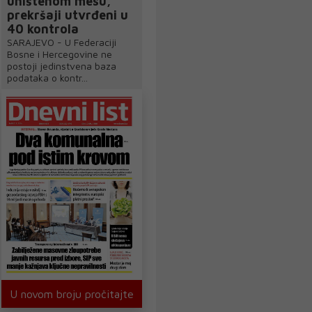
uništenom mesu,
prekršaji utvrđeni u
40 kontrola
SARAJEVO - U Federaciji
Bosne i Hercegovine ne
postoji jedinstvena baza
podataka o kontr...
U novom broju pročitajte