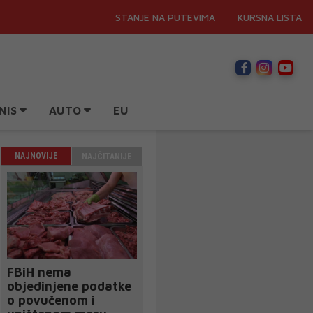
STANJE NA PUTEVIMA
KURSNA LISTA
NIS
AUTO
EU
NAJNOVIJE
NAJČITANIJE
FBiH nema
objedinjene podatke
o povučenom i