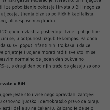
stili za poboljšanje položaja Hrvata u BiH nego za
utjecaja, širenja biznisa političkih kapitalista,
og, ali nesposobnog kadra...
 20 godina vlast, a posljednje dvije i pol godine
 čini se, u potpunosti izgubite kompas. Pa onda
da su svi poput infantilnih 'trojkaša' i da će
 prijetnje i ucjene morati raditi sve što im se
a sasvim normalno da jedan dan bukvalno
RS-a, a drugi dan od njih traže da glasaju za ono
Hrvate u BiH
jgore jeste što i više nego opravdani zahtjevi
u osnovno ljudsko i demokratsko pravo da biraju
lasti i dalje su na čekanju. Žalosno je da se o