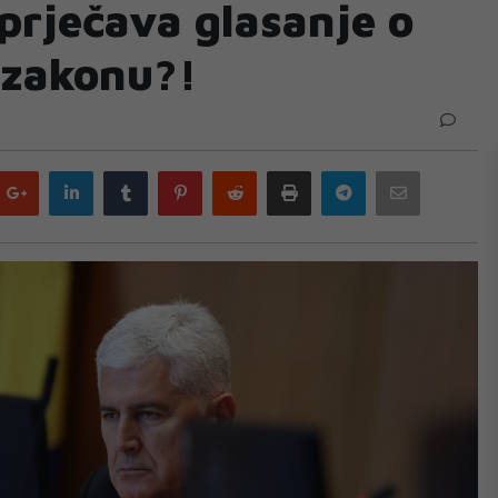
prječava glasanje o
 zakonu?!
Google
LinkedIn
Tumblr
Pinterest
Reddit
Print
Telegram
Email
plus