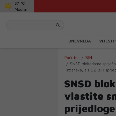
37 °C
Mostar
DNEVNI.BA
VIJESTI
Početna
BIH
SNSD blokadama sprječav
stranaka, a HDZ BiH sprječ
SNSD blok
vlastite 
prijedloge