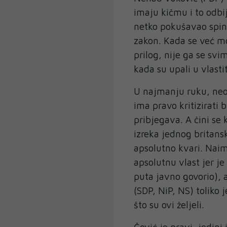
imaju kičmu i to odbij
netko pokušavao spinov
zakon. Kada se već mo
prilog, nije ga se svi
kada su upali u vlast
U najmanju ruku, neoz
ima pravo kritizirati
pribjegava. A čini se
izreka jednog britansk
apsolutno kvari. Nai
apsolutnu vlast jer je
puta javno govorio), a
(SDP, NiP, NS) toliko 
što su ovi željeli.
Čović je pravi, jedini