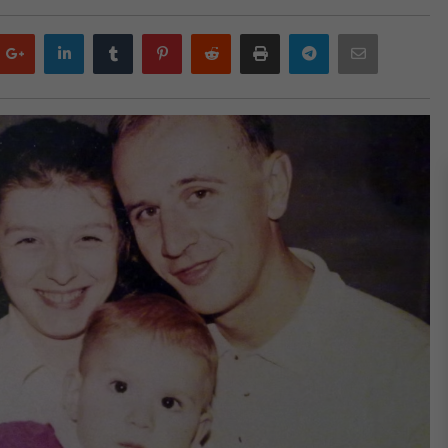
Google
LinkedIn
Tumblr
Pinterest
Reddit
Print
Telegram
Email
plus