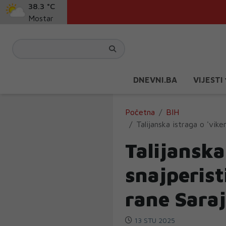
38.3 °C
Mostar
DNEVNI.BA
VIJESTI
Početna
BIH
Talijanska istraga o 'vik
Talijanska
snajperist
rane Sara
13 STU 2025