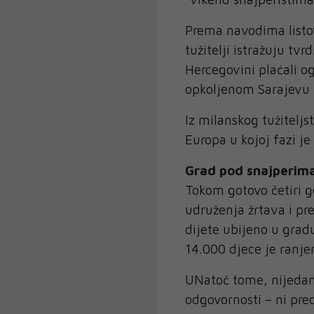
Prema navodima listov
tužitelji istražuju tv
Hercegovini plaćali o
opkoljenom Sarajevu –
Iz milanskog tužiteljs
Europa u kojoj fazi je
Grad pod snajperim
Tokom gotovo četiri 
udruženja žrtava i p
dijete ubijeno u gra
14.000 djece je ranje
UNatoč tome, nijedan
odgovornosti – ni p