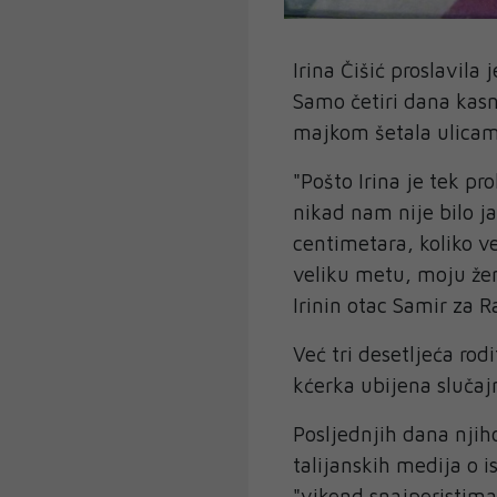
Irina Čišić proslavila
Samo četiri dana kasn
majkom šetala ulicam
"Pošto Irina je tek pr
nikad nam nije bilo j
centimetara, koliko v
veliku metu, moju žen
Irinin otac Samir za 
Već tri desetljeća rodi
kćerka ubijena slučajn
Posljednjih dana nji
talijanskih medija o i
"vikend snajperistima