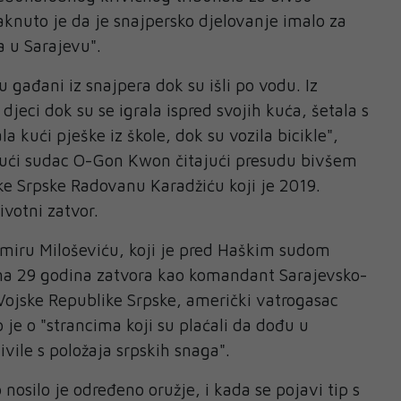
taknuto je da je snajpersko djelovanje imalo za
la u Sarajevu".
 su gađani iz snajpera dok su išli po vodu. Iz
djeci dok su se igrala ispred svojih kuća, šetala s
ala kući pješke iz škole, dok su vozila bicikle",
jući sudac O-Gon Kwon čitajući presudu bivšem
e Srpske Radovanu Karadžiću koji je 2019.
votni zatvor.
iru Miloševiću, koji je pred Haškim sudom
a 29 godina zatvora kao komandant Sarajevsko-
Vojske Republike Srpske, američki vatrogasac
 je o "strancima koji su plaćali da dođu u
ivile s položaja srpskih snaga".
nosilo je određeno oružje, i kada se pojavi tip s