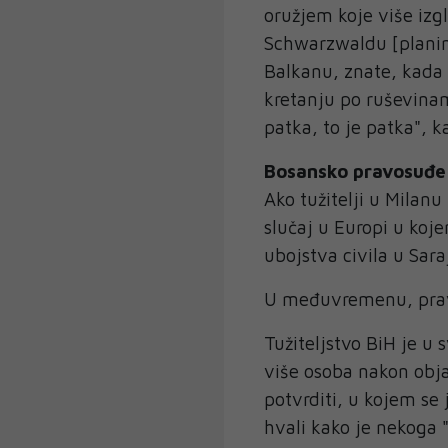
oružjem koje više izgl
Schwarzwaldu [planin
Balkanu, znate, kada 
kretanju po ruševina
patka, to je patka", k
Bosansko pravosuđe 
Ako tužitelji u Milanu
slučaj u Europi u ko
ubojstva civila u Sara
U međuvremenu, pravo
Tužiteljstvo BiH je u
više osoba nakon obja
potvrditi, u kojem se
hvali kako je nekoga 