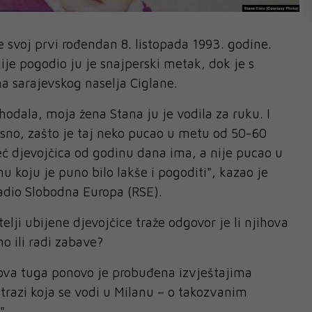
 je svoj prvi rođendan 8. listopada 1993. godine.
ije pogodio ju je snajperski metak, dok je s
a sarajevskog naselja Ciglane.
ohodala, moja žena Stana ju je vodila za ruku. I
asno, zašto je taj neko pucao u metu od 50-60
eć djevojčica od godinu dana ima, a nije pucao u
u koju je puno bilo lakše i pogoditi", kazao je
Radio Slobodna Europa (RSE).
telji ubijene djevojčice traže odgovor je li njihova
o ili radi zabave?
hova tuga ponovo je probuđena izvještajima
strazi koja se vodi u Milanu – o takozvanim
".