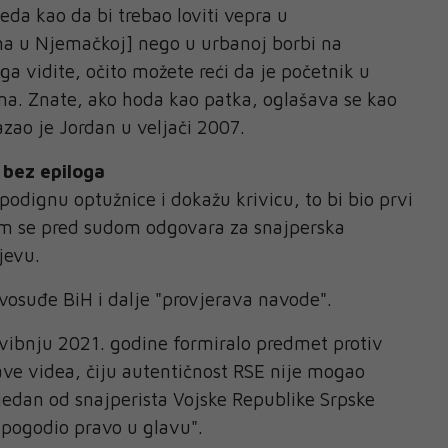
eda kao da bi trebao loviti vepra u
a u Njemačkoj] nego u urbanoj borbi na
ga vidite, očito možete reći da je početnik u
ma. Znate, ako hoda kao patka, oglašava se kao
azao je Jordan u veljači 2007.
bez epiloga
 podignu optužnice i dokažu krivicu, to bi bio prvi
jem se pred sudom odgovara za snajperska
jevu.
suđe BiH i dalje "provjerava navode".
 svibnju 2021. godine formiralo predmet protiv
ve videa, čiju autentičnost RSE nije mogao
 jedan od snajperista Vojske Republike Srpske
"pogodio pravo u glavu".