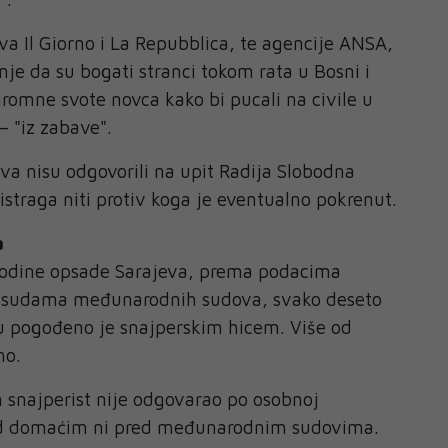
a Il Giorno i La Repubblica, te agencije ANSA,
rdnje da su bogati stranci tokom rata u Bosni i
gromne svote novca kako bi pucali na civile u
 "iz zabave".
tva nisu odgovorili na upit Radija Slobodna
 istraga niti protiv koga je eventualno pokrenut.
a
godine opsade Sarajeva, prema podacima
resudama međunarodnih sudova, svako deseto
du pogođeno je snajperskim hicem. Više od
no.
 snajperist nije odgovarao po osobnoj
red domaćim ni pred međunarodnim sudovima.