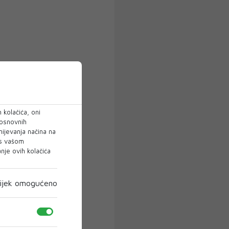
 kolačića, oni
 osnovnih
mijevanja načina na
 s vašom
je ovih kolačića
ijek omogućeno