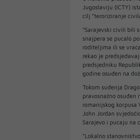
Jugoslaviju (ICTY) is
cilj "teroriziranje civi
"Sarajevski civili bili
snajpera se pucalo po 
roditeljima ili se vrać
rekao je predsjedava
predsjedniku Republik
godine osuđen na doži
Tokom suđenja Dragom
pravosnažno osuđen n
romanijskog korpusa 
John Jordan svjedočio
Sarajevo i pucaju na c
"Lokalno stanovništvo 