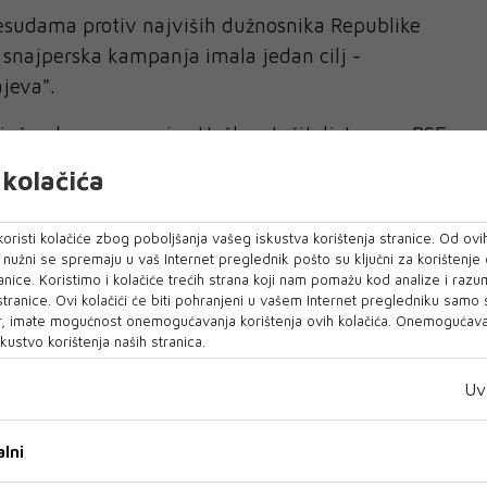
resudama protiv najviših dužnosnika Republike
e snajperska kampanja imala jedan cilj -
ajeva".
vša glasnogovornica Haškog tužiteljstva, za RSE
nal bio svjestan postojanja "turističkih
kolačića
oristi kolačiće zbog poboljšanja vašeg iskustva korištenja stranice. Od ovih
 znam kako da to uopće nazovem. Nismo znali
o nužni se spremaju u vaš Internet preglednik pošto su ključni za korištenje
no. Izuzetno je važno da je pokrenuta pravosudna
anice. Koristimo i kolačiće trećih strana koji nam pomažu kod analize i razu
tražiti ko su bili organizatori", kazala je za RSE
 stranice. Ovi kolačići će biti pohranjeni u vašem Internet pregledniku samo
, imate mogućnost onemogućavanja korištenja ovih kolačića. Onemogućavan
vša glasnogovornica Haškog tužiteljstva.
kustvo korištenja naših stranica.
Zločin koji prkosi vjerovanju
Uv
lnica sarajevske općine Novo Sarajevo, imala je
očeo rat. Nakon što je 2022. pogledala
lni
ajevo safari, podnijela je krivičnu prijavu