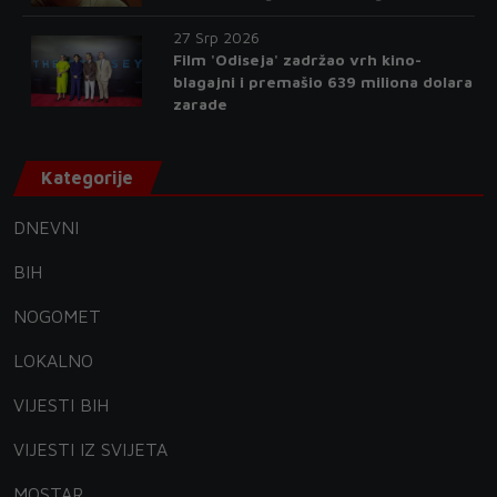
27 Srp 2026
Film 'Odiseja' zadržao vrh kino-
blagajni i premašio 639 miliona dolara
zarade
Kategorije
DNEVNI
BIH
NOGOMET
LOKALNO
VIJESTI BIH
VIJESTI IZ SVIJETA
MOSTAR