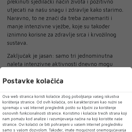
prekinuti sjedilački način života i pozitivno
utjecati na našu snagu i zdravlje kako starimo.
Naravno, to ne znači da treba zanemariti i
manje intenzivne vježbe, koje su također
iznimno korisne za zdravlje srca i krvožilnog
sustava.
Zaključak je jasan: samo tri jednominutna
naleta intenzivne aktivnosti dnevno mogu
značajno smanjiti rizik od smrti od raka i
Postavke kolačića
kardiovaskularnih bolesti, čak i kod osoba koje
inače ne vježbaju. Srećom, takve je aktivnosti
lako uklopiti u svakodnevicu – bez posebnog
Ova web stranica koristi kolačiće zbog poboljšanja vašeg iskustva
korištenja stranice. Od ovih kolačića, oni karakterizirani kao nužni se
planiranja i opreme.
spremaju u vaš Internet preglednik pošto su ključni za korištenje
osnovnih funkcionalnosti stranice. Koristimo i kolačiće trećih strana koji
nam pomažu kod analize i razumijevanja načina na koji koristite naše
stranice. Ovi kolačići će biti pohranjeni u vašem Internet pregledniku
samo s vašom dozvolom. Također, imate mogućnost onemogućavanja