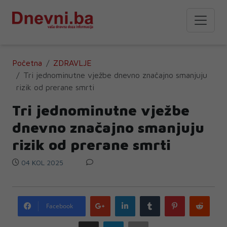
Početna
ZDRAVLJE
Tri jednominutne vježbe dnevno značajno smanjuju
rizik od prerane smrti
Tri jednominutne vježbe
dnevno značajno smanjuju
rizik od prerane smrti
04 KOL 2025
Google
LinkedIn
Tumblr
Pinterest
Redd
Facebook
plus