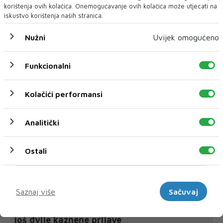
korištenja ovih kolačića. Onemogućavanje ovih kolačića može utjecati na
iskustvo korištenja naših stranica.
Nužni
Uvijek omogućeno
NAJNOVIJE
NAJČITANIJE
Funkcionalni
Kolačići performansi
Analitički
Ostali
Marketinški
U CILJU ZAŠTITE IMOVINE, ZAKONITOSTI POSLOVANJA I
Saznaj više
Sačuvaj
INTERESA PODUZEĆA
'Komunalno' Mostar tužiteljstvu podnijelo
još dvije kaznene prijave