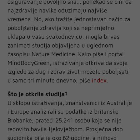
osiguravanje dovoljno sna... ponekad se čini da
najzdravije navike oduzimaju najviše
vremena. No, ako tražite jednostavan način za
poboljšanje zdravlja koji se neprimjetno
uklapa u vašu svakodnevicu, mogla bi vas
zanimati studija objavljena u uglednom
časopisu Nature Medicine. Kako piše i portal
MindBodyGreen, istraživanje otkriva da svoje
izglede za dug i zdrav život možete poboljšati
u samo tri minute dnevno, piše
index
.
Što je otkrila studija?
U sklopu istraživanja, znanstvenici iz Australije
i Europe analizirali su podatke iz britanske
Biobanke, prateći 25.241 osobu koja se nije
redovito bavila tjelovježbom. Prosječna dob
sudionika bila je oko 62 godine, a njihovo