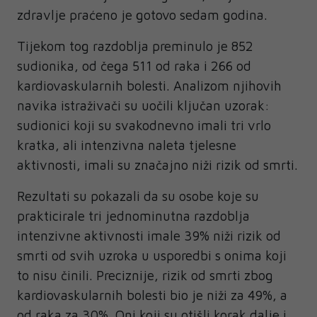
zdravlje praćeno je gotovo sedam godina.
Tijekom tog razdoblja preminulo je 852
sudionika, od čega 511 od raka i 266 od
kardiovaskularnih bolesti. Analizom njihovih
navika istraživači su uočili ključan uzorak:
sudionici koji su svakodnevno imali tri vrlo
kratka, ali intenzivna naleta tjelesne
aktivnosti, imali su značajno niži rizik od smrti.
Rezultati su pokazali da su osobe koje su
prakticirale tri jednominutna razdoblja
intenzivne aktivnosti imale 39% niži rizik od
smrti od svih uzroka u usporedbi s onima koji
to nisu činili. Preciznije, rizik od smrti zbog
kardiovaskularnih bolesti bio je niži za 49%, a
od raka za 30%. Oni koji su otišli korak dalje i