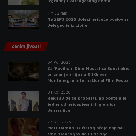
izgradnju vatrogasnog doma
1 h 52 min
Na ZEPS 2026 dolazi najveća poslovna
delegacija iz Libije
Zanimljivosti
04 Kol 2026
Za 'Paviljon' Dine Mustafića Specijalno
priznanje žirija na XII Green
Montenegro International Film Festu
01 Kol 2026
Rekli su da će propasti, no postala je
jedna od najuspješnijih glumica
današnjice
27 Srp 2026
Matt Damon: Iz čistog očaja napisali
smo 'Dobrog Willa Huntinga'