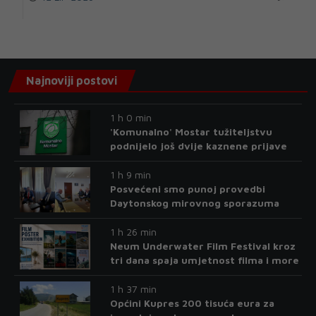
Najnoviji postovi
1 h 0 min
'Komunalno' Mostar tužiteljstvu
podnijelo još dvije kaznene prijave
1 h 9 min
Posvećeni smo punoj provedbi
Daytonskog mirovnog sporazuma
1 h 26 min
Neum Underwater Film Festival kroz
tri dana spaja umjetnost filma i more
1 h 37 min
Općini Kupres 200 tisuća eura za