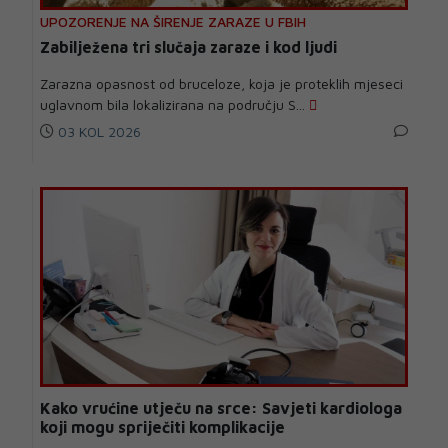
UPOZORENJE NA ŠIRENJE ZARAZE U FBIH
Zabilježena tri slučaja zaraze i kod ljudi
Zarazna opasnost od bruceloze, koja je proteklih mjeseci
uglavnom bila lokalizirana na području S...
03 KOL 2026
Kako vrućine utječu na srce: Savjeti kardiologa
koji mogu spriječiti komplikacije