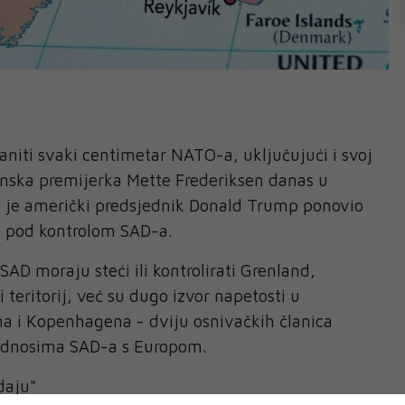
niti svaki centimetar NATO-a, uključujući i svoj
 danska premijerka Mette Frederiksen danas u
o je američki predsjednik Donald Trump ponovio
i pod kontrolom SAD-a.
AD moraju steći ili kontrolirati Grenland,
teritorij, već su dugo izvor napetosti u
 i Kopenhagena - dviju osnivačkih članica
odnosima SAD-a s Europom.
daju"