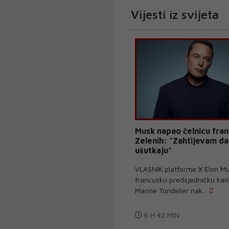
Vijesti iz svijeta
Musk napao čelnicu fran
Zelenih: "Zahtijevam da
ušutkaju"
VLASNIK platforme X Elon M
francusku predsjedničku kan
Marine Tondelier nak...
6 H 42 MIN