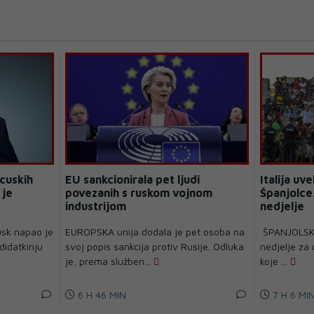
cuskih
EU sankcionirala pet ljudi
Italija uv
 je
povezanih s ruskom vojnom
Španjolce.
industrijom
nedjelje
usk napao je
EUROPSKA unija dodala je pet osoba na
ŠPANJOLSKA j
didatkinju
svoj popis sankcija protiv Rusije. Odluka
nedjelje za 
je, prema služben...
koje ...
6 H 46 MIN
7 H 6 MI