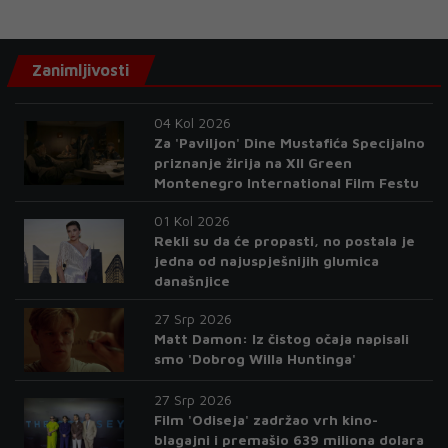
Zanimljivosti
04 Kol 2026
Za 'Paviljon' Dine Mustafića Specijalno
priznanje žirija na XII Green
Montenegro International Film Festu
01 Kol 2026
Rekli su da će propasti, no postala je
jedna od najuspješnijih glumica
današnjice
27 Srp 2026
Matt Damon: Iz čistog očaja napisali
smo 'Dobrog Willa Huntinga'
27 Srp 2026
Film 'Odiseja' zadržao vrh kino-
blagajni i premašio 639 miliona dolara