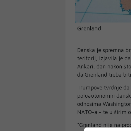
Grenland
Danska je spremna bra
teritorij, izjavila je
Ankari, dan nakon št
da Grenland treba bit
Trumpove tvrdnje da S
poluautonomni danski 
odnosima Washingtona
NATO-a - te u širim 
"Grenland nije na pro