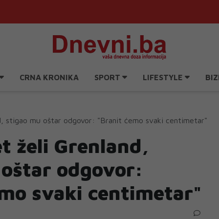
CRNA KRONIKA
SPORT
LIFESTYLE
BIZ
d, stigao mu oštar odgovor: "Branit ćemo svaki centimetar"
t želi Grenland,
 oštar odgovor:
emo svaki centimetar"