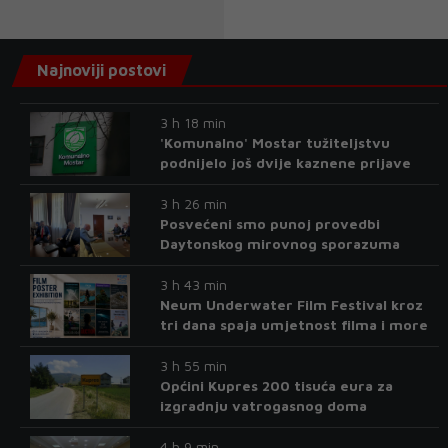
Najnoviji postovi
3 h 18 min
'Komunalno' Mostar tužiteljstvu
podnijelo još dvije kaznene prijave
3 h 26 min
Posvećeni smo punoj provedbi
Daytonskog mirovnog sporazuma
3 h 43 min
Neum Underwater Film Festival kroz
tri dana spaja umjetnost filma i more
3 h 55 min
Općini Kupres 200 tisuća eura za
izgradnju vatrogasnog doma
4 h 9 min