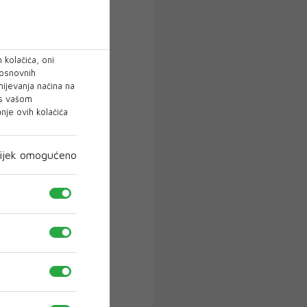
 kolačića, oni
 osnovnih
mijevanja načina na
 s vašom
je ovih kolačića
ijek omogućeno