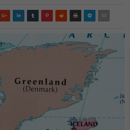
Google
LinkedIn
Tumblr
Pinterest
Reddit
Print
Telegram
Email
plus