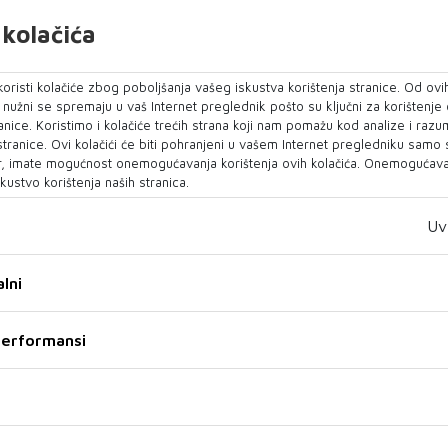
ešlo na diplomatsku razinu. "Spremni smo braniti
kolačića
a, uključujući i naš vlastiti teritorij... Naravno
evinu Dansku", rekla je Frederiksen te ponovila
oristi kolačiće zbog poboljšanja vašeg iskustva korištenja stranice. Od ovih
rodaju.
o nužni se spremaju u vaš Internet preglednik pošto su ključni za korištenje
anice. Koristimo i kolačiće trećih strana koji nam pomažu kod analize i razu
što smo izgradili NATO prije mnogo, mnogo
 stranice. Ovi kolačići će biti pohranjeni u vašem Internet pregledniku samo
ko se nekome od nas nešto dogodi, onda bi se svi
, imate mogućnost onemogućavanja korištenja ovih kolačića. Onemogućavan
kustvo korištenja naših stranica.
a druge“, rekla je.
Uv
d bi trebao biti pod našom kontrolom, Danci ga
lni
nkari izjavio da bi Grenland trebao biti pod
 Država, a ne Danske. "Grenland bi trebao biti
 performansi
jenih Država, a ne Danske", rekao je Trump
astanka s turskim predsjednikom Tayyipom
oko Grenlanda narušio odnose između SAD-a i