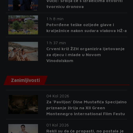
Vučić: Srbija će s Izraelcima otvoriti
tvornicu dronova
1 h 8 min
Potvrđene teške ozljede glave i
kralježnice nakon sudara vlakova HŽ-a
1 h 37 min
Crveni križ ŽZH organizira ljetovanje
za djecu i mlade u Novom
Vinodolskom
Zanimljivosti
04 Kol 2026
Za 'Paviljon' Dine Mustafića Specijalno
priznanje žirija na XII Green
Montenegro International Film Festu
01 Kol 2026
Rekli su da će propasti, no postala je