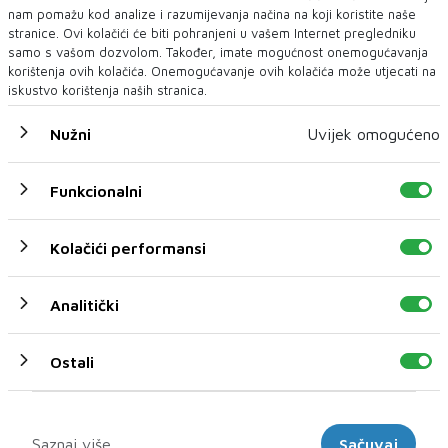
nam pomažu kod analize i razumijevanja načina na koji koristite naše
stranice. Ovi kolačići će biti pohranjeni u vašem Internet pregledniku
samo s vašom dozvolom. Također, imate mogućnost onemogućavanja
korištenja ovih kolačića. Onemogućavanje ovih kolačića može utjecati na
Iran postavio šest uvjeta Americi za
iskustvo korištenja naših stranica.
otvaranje Hormuza
IRAN neće ponovno otvoriti Hormuški tjesnac dok SAD ne
promijeni politiku prema T...
Nužni
Uvijek omogućeno
Funkcionalni
Kolačići performansi
Analitički
Ostali
Marketinški
Saznaj više
Sačuvaj