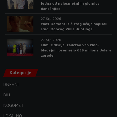
jedna od najuspješnijih glumica
današnjice
27 Srp 2026
Matt Damon: Iz čistog očaja napisali
smo 'Dobrog Willa Huntinga'
27 Srp 2026
Film 'Odiseja' zadržao vrh kino-
blagajni i premašio 639 miliona dolara
zarade
Kategorije
DNEVNI
BIH
NOGOMET
LOKALNO