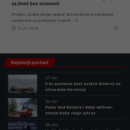
za život bez ovisnosti
Projekt „Svaka droga razara“ preventivna je kampanja
usmjerena na podizanje svijesti ...
12 LIP 2026
Najnoviji postovi
27 min
Iran postavio šest uvjeta Americi za
otvaranje Hormuza
36 min
Požar kod Konjica i dalje aktivan,
stanje bolje nego jutros
48 min