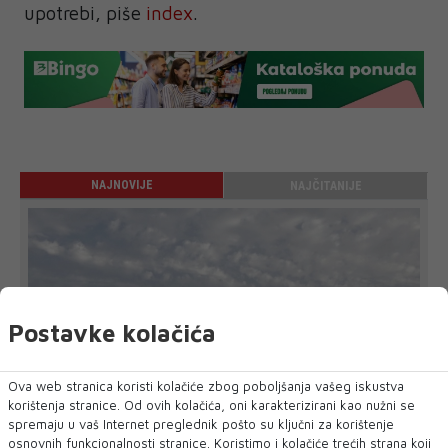
upotrebi, piše
index
.
NAJNOVIJE
NAJČITANIJE
Postavke kolačića
Ova web stranica koristi kolačiće zbog poboljšanja vašeg iskustva
korištenja stranice. Od ovih kolačića, oni karakterizirani kao nužni se
spremaju u vaš Internet preglednik pošto su ključni za korištenje
osnovnih funkcionalnosti stranice. Koristimo i kolačiće trećih strana koji