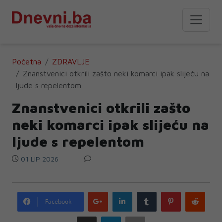
Početna
ZDRAVLJE
Znanstvenici otkrili zašto neki komarci ipak slijeću na
ljude s repelentom
Znanstvenici otkrili zašto
neki komarci ipak slijeću na
ljude s repelentom
01 LIP 2026
Google
LinkedIn
Tumblr
Pinterest
Redd
Facebook
plus