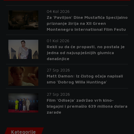
04 Kol 2026
Za 'Paviljon' Dine Mustafića Specijalno
priznanje žirija na XII Green
Montenegro International Film Festu
01 Kol 2026
Rekli su da će propasti, no postala je
jedna od najuspješnijih glumica
današnjice
27 Srp 2026
Matt Damon: Iz čistog očaja napisali
smo 'Dobrog Willa Huntinga'
27 Srp 2026
Film 'Odiseja' zadržao vrh kino-
blagajni i premašio 639 miliona dolara
zarade
Kategorije