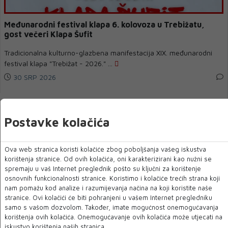
Međunarodni festival klapa 6. kolovoza u Trebižatu,
gost večeri Klapa Šufit
Tradicionalna kulturno-glazbena manifestacija XIX. međunarodni
festival klapa "Trebižat - 2026." ...
30 SRP 2026
Postavke kolačića
Ova web stranica koristi kolačiće zbog poboljšanja vašeg iskustva
korištenja stranice. Od ovih kolačića, oni karakterizirani kao nužni se
spremaju u vaš Internet preglednik pošto su ključni za korištenje
osnovnih funkcionalnosti stranice. Koristimo i kolačiće trećih strana koji
nam pomažu kod analize i razumijevanja načina na koji koristite naše
stranice. Ovi kolačići će biti pohranjeni u vašem Internet pregledniku
samo s vašom dozvolom. Također, imate mogućnost onemogućavanja
korištenja ovih kolačića. Onemogućavanje ovih kolačića može utjecati na
Rambo Amadeus oduševio publiku na Festivalu kulture
iskustvo korištenja naših stranica.
'Slovo Gorčina'