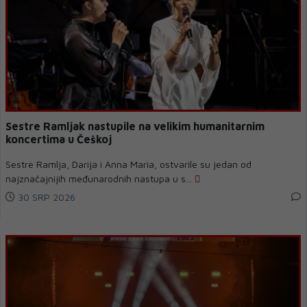
Sestre Ramljak nastupile na velikim humanitarnim
koncertima u Češkoj
Sestre Ramlja, Darija i Anna Maria, ostvarile su jedan od
najznačajnijih međunarodnih nastupa u s...
30 SRP 2026