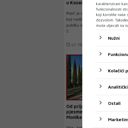
u Kosači
karakterizirani ka
funkcionalnosti str
Riječ je o posebnom događaju
koji koristite naše
koji nadilazi klasični koncert –
dozvolom. Također
publiku očekuje večer ispunje...
može utjecati na is
Nužni
07 TRA 2026
Funkciona
Kolačići
Analitički
Ostali
Od prijateljstva do
pjesme: Mila Boras i
Monika Sušac predstavile
Marketin
duet 'Samo tebe trebam'
Piše: Antonela Marinović Musa