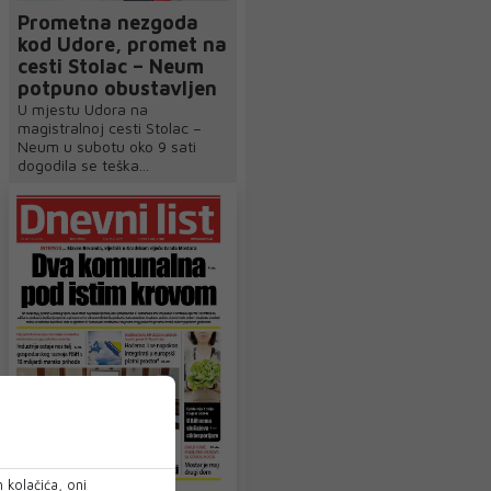
Prometna nezgoda
kod Udore, promet na
cesti Stolac – Neum
potpuno obustavljen
U mjestu Udora na
magistralnoj cesti Stolac –
Neum u subotu oko 9 sati
dogodila se teška...
 kolačića, oni