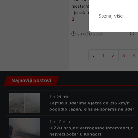
mostar@dnevni-list.ba
Ljubušanke Mila Boras i Monik...
Saznaj više
23 OŽU 2026
‹
1
2
3
4
Najnoviji postovi
1 h 24 min
Tajfun s udarima vjetra do 216 km/h
pogodio Japan. Kina se sprema na udar
1 h 40 min
U ŽZH brojne vatrogasne intervencije,
najveći požar u Kongori