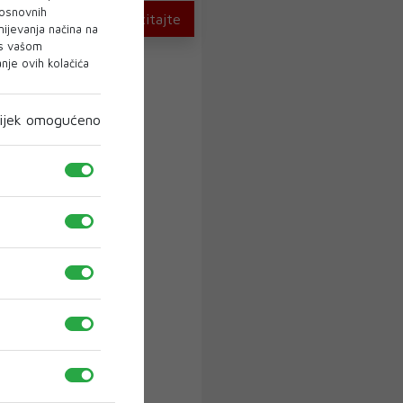
 osnovnih
U novom broju pročitajte
mijevanja načina na
 s vašom
je ovih kolačića
ijek omogućeno