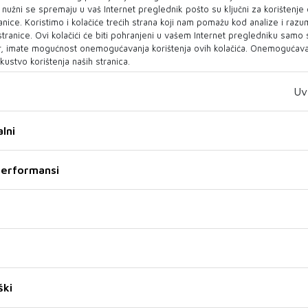
u Kosači
o nužni se spremaju u vaš Internet preglednik pošto su ključni za korištenje
Bit će drukčije
anice. Koristimo i kolačiće trećih strana koji nam pomažu kod analize i razu
Emanuel ove nedjelje u
 stranice. Ovi kolačići će biti pohranjeni u vašem Internet pregledniku samo
Neke naše pjesme ljudima nisu
Mostaru: Večer slavljenja u
, imate mogućnost onemogućavanja korištenja ovih kolačića. Onemogućavan
poznate pa sam se onda odlučio
Kosači Riječ je o posebnom
kustvo korištenja naših stranica.
da ih ovako vratimo u život. ...
događaju koji nadi...
Uv
07 TRA 2026
23 OŽU 2026
lni
 performansi
Korizmeni koncert u
Najpoznatiji svjetski
Splitu: Duhovna glazbena
akustični gitarist stiže u
večer uz Napretkov trio
Sarajevo - Tommy
ški
Senso
Emmanuel prvi put
SPLIT – U prekrasnom
Jedan od najvećih živućih