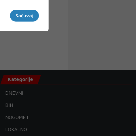
Sačuvaj
Kategorije
DNEVNI
BIH
NOGOMET
LOKALNO