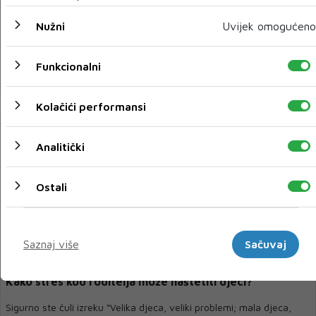
Nova studija: Trudnoća majkama dodaje godine starosti
Nužni
Uvijek omogućeno
Značajna nova studija potvrđuje da odrastanje ljudskog bića za
devet mjeseci uzima danak, a višep...
Funkcionalni
15 SVI 2024
Kolačići performansi
Analitički
Ostali
Marketinški
Saznaj više
Sačuvaj
RODITELJI I DIJETE
Kako stres kod roditelja može naštetiti djeci?
Sigurno ste čuli izreku “Velika djeca, veliki problemi; mala djeca,