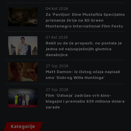
04 Kol 2026
Za 'Paviljon' Dine Mustafića Specijalno
priznanje žirija na XII Green
Montenegro International Film Festu
01 Kol 2026
Rekli su da će propasti, no postala je
jedna od najuspješnijih glumica
današnjice
27 Srp 2026
Matt Damon: Iz čistog očaja napisali
smo 'Dobrog Willa Huntinga'
27 Srp 2026
Film 'Odiseja' zadržao vrh kino-
blagajni i premašio 639 miliona dolara
zarade
Kategorije