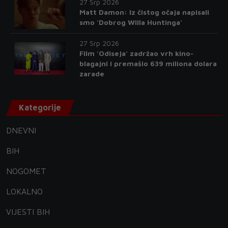
27 Srp 2026
Matt Damon: Iz čistog očaja napisali
smo 'Dobrog Willa Huntinga'
27 Srp 2026
Film 'Odiseja' zadržao vrh kino-
blagajni i premašio 639 miliona dolara
zarade
Kategorije
DNEVNI
BIH
NOGOMET
LOKALNO
VIJESTI BIH