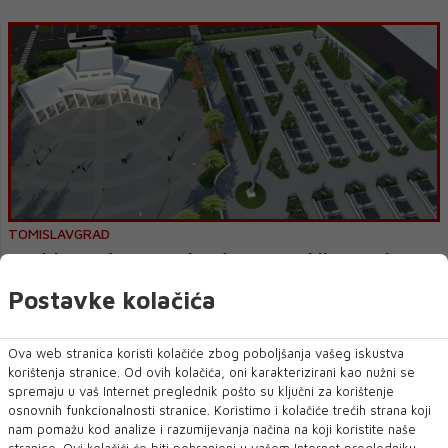
TOMISLAVGRAD
Tomislavgrad: Nastavak radova na groblju Karaula
Postavke kolačića
Radovi na uređenju gradskog groblja se nastavljaju planiranom
dinamikom. U petak je, temeljem rez...
Ova web stranica koristi kolačiće zbog poboljšanja vašeg iskustva
korištenja stranice. Od ovih kolačića, oni karakterizirani kao nužni se
spremaju u vaš Internet preglednik pošto su ključni za korištenje
osnovnih funkcionalnosti stranice. Koristimo i kolačiće trećih strana koji
nam pomažu kod analize i razumijevanja načina na koji koristite naše
stranice. Ovi kolačići će biti pohranjeni u vašem Internet pregledniku