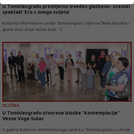
U Tomislavgradu premijerno izveden glazbeno- scenski
spektakl 'Ero s onoga svijeta'
Kulturno informativni centar Tomislavgrad i njihova Škola mjuzikla i
glume kroz dvije večeri (sub...
IZLOŽBA
U Tomislavgradu otvorena izložba “Kontemplacije”
Vesne Vuge Sušac
U galeriji Kulturno-informativnoga centra u Tomislavgradu u utorak