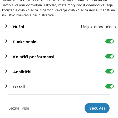
samo s vašom dozvolom. Također, imate mogućnost onemogućavanja
korištenja ovih kolačića. Onemogućavanje ovih kolačića može utjecati na
iskustvo korištenja naših stranica.
Nužni
Uvijek omogućeno
Tomislavgrad: Zapalio se kamion sa sjenom
Funkcionalni
U popodnevnim satima na prometnici između Tomislavgrada i Šuice
došlo je do samozap...
Kolačići performansi
Analitički
Ostali
Marketinški
Saznaj više
Sačuvaj
ERO S ONOGA SVIJETA