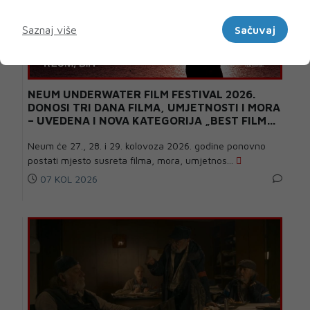
Marketinški
Saznaj više
Sačuvaj
NEUM UNDERWATER FILM FESTIVAL 2026.
DONOSI TRI DANA FILMA, UMJETNOSTI I MORA
– UVEDENA I NOVA KATEGORIJA „BEST FILM
POSTER AWARD“
Neum će 27., 28. i 29. kolovoza 2026. godine ponovno
postati mjesto susreta filma, mora, umjetnos...
07 KOL 2026