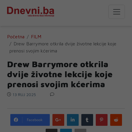
Početna
FILM
Drew Barrymore otkrila dvije životne lekcije koje
prenosi svojim kćerima
Drew Barrymore otkrila
dvije životne lekcije koje
prenosi svojim kćerima
13 RUJ 2025
Google
LinkedIn
Tumblr
Pinterest
Redd
Facebook
plus