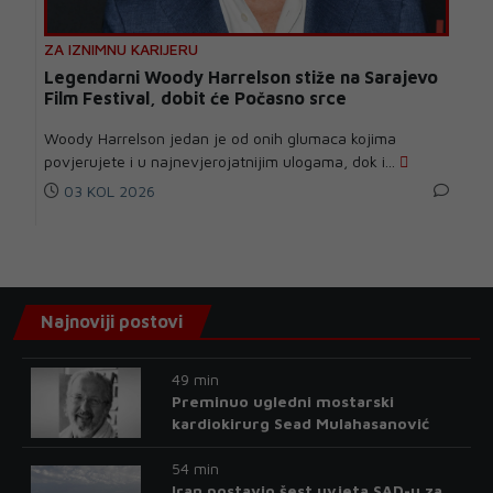
ZA IZNIMNU KARIJERU
Legendarni Woody Harrelson stiže na Sarajevo
Film Festival, dobit će Počasno srce
Woody Harrelson jedan je od onih glumaca kojima
povjerujete i u najnevjerojatnijim ulogama, dok i...
03 KOL 2026
Najnoviji postovi
49 min
Preminuo ugledni mostarski
kardiokirurg Sead Mulahasanović
54 min
Iran postavio šest uvjeta SAD-u za