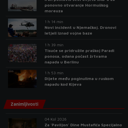
ponovno otvaranje Hormuškog
moreuza
1 h 14 min
Novi incident u Njemačkoj. Dronovi
letjeli iznad vojne baze
1 h 39 min
Tisuće se pridružile praškoj Paradi
ponosa, odana počast žrtvama
napada u Berlinu
1 h 53 min
Dijete među poginulima u ruskom
napadu kod Kijeva
Zanimljivosti
04 Kol 2026
Za 'Paviljon' Dine Mustafića Specijalno