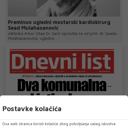
Preminuo ugledni mostarski kardiokirurg
Sead Mulahasanović
oliklinika Arbor Vitae Dr. Sarić oprostila se od prim. dr. Seada
Mulahasanovića, ugledno...
Postavke kolačića
Ova web stranica koristi kolačiće zbog poboljšanja vašeg iskustva