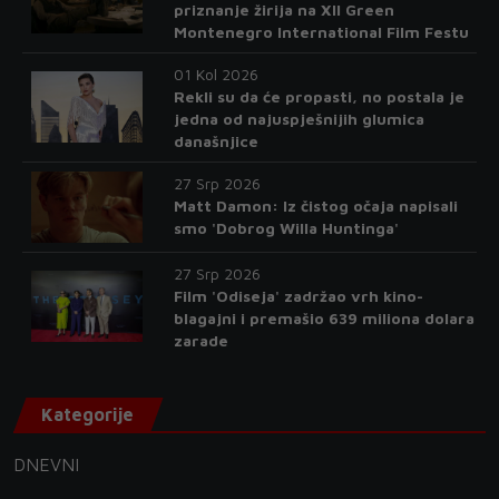
priznanje žirija na XII Green
Montenegro International Film Festu
01 Kol 2026
Rekli su da će propasti, no postala je
jedna od najuspješnijih glumica
današnjice
27 Srp 2026
Matt Damon: Iz čistog očaja napisali
smo 'Dobrog Willa Huntinga'
27 Srp 2026
Film 'Odiseja' zadržao vrh kino-
blagajni i premašio 639 miliona dolara
zarade
Kategorije
DNEVNI