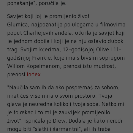
ponašanje", poručila je.
Savjet koji joj je promijenio život
Glumica, najpoznatija po ulogama u filmovima
poput Charliejevih anđela, otkrila je savjet koji
je jednom dobila i koji je na nju ostavio dubok
trag. Svojim kćerima, 12-godišnjoj Olive i 11-
godišnjoj Frankie, koje ima s bivšim suprugom
Willom Kopelmanom, prenosi istu mudrost,
prenosi
index
.
"Naučila sam ih da ako pospremaš za sobom,
imat ćeš više mira u svom prostoru. Tvoja
glava je neuredna koliko i tvoja soba. Netko mi
je to rekao i to mi je zauvijek promijenilo
život", ispričala je Drew. Dodala je kako neredi
mogu biti "slatki i šarmantni", ali ih treba