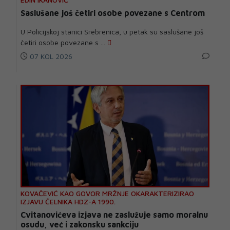
Saslušane još četiri osobe povezane s Centrom
U Policijskoj stanici Srebrenica, u petak su saslušane još
četiri osobe povezane s ...
07 KOL 2026
KOVAČEVIĆ KAO GOVOR MRŽNJE OKARAKTERIZIRAO
IZJAVU ČELNIKA HDZ-A 1990.
Cvitanovićeva izjava ne zaslužuje samo moralnu
osudu, već i zakonsku sankciju