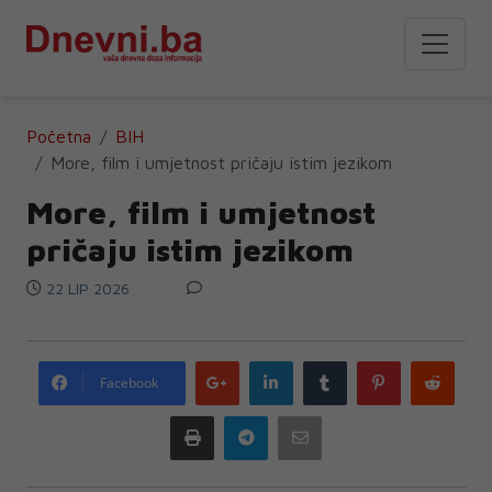
Početna
BIH
More, film i umjetnost pričaju istim jezikom
More, film i umjetnost
pričaju istim jezikom
22 LIP 2026
Google
LinkedIn
Tumblr
Pinterest
Redd
Facebook
plus
Print
Telegram
Email