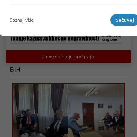
Marketinški
Saznaj više
Sačuvaj
U novom broju pročitajte
BIH