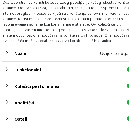
još dvije kaznene prijave
Ova web stranica koristi kolačiće zbog poboljšanja vašeg iskustva korište
Zbog sumnje u lažno predstavljanje i sumnje na počinjenje
stranice. Od ovih kolačića, oni karakterizirani kao nužni se spremaju u va
kaznenih djela kojima je prouz...
Internet preglednik pošto su ključni za korištenje osnovnih funkcionalnost
stranice. Koristimo i kolačiće trećih strana koji nam pomažu kod analize i
razumijevanja načina na koji koristite naše stranice. Ovi kolačići će biti
pohranjeni u vašem Internet pregledniku samo s vašom dozvolom. Takođ
imate mogućnost onemogućavanja korištenja ovih kolačića. Onemogućava
ovih kolačića može utjecati na iskustvo korištenja naših stranica.
Nužni
Uvijek omogu
Funkcionalni
Kolačići performansi
Analitički
Ostali