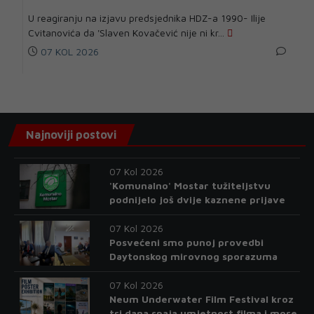
U reagiranju na izjavu predsjednika HDZ-a 1990- Ilije
Cvitanovića da 'Slaven Kovačević nije ni kr...
07 KOL 2026
Najnoviji postovi
07 Kol 2026
'Komunalno' Mostar tužiteljstvu
podnijelo još dvije kaznene prijave
07 Kol 2026
Posvećeni smo punoj provedbi
Daytonskog mirovnog sporazuma
07 Kol 2026
Neum Underwater Film Festival kroz
tri dana spaja umjetnost filma i more