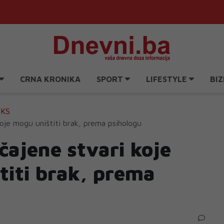
CRNA KRONIKA
SPORT
LIFESTYLE
BIZ
EKS
koje mogu uništiti brak, prema psihologu
čajene stvari koje
titi brak, prema