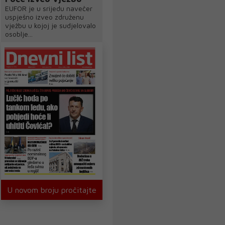
EUFOR je u srijedu navečer
uspješno izveo združenu
vježbu u kojoj je sudjelovalo
osoblje...
U novom broju pročitajte