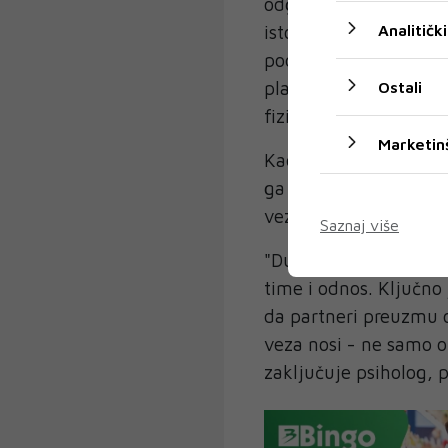
odgovornosti koje če
Analitički
istovremeno ostaju ne
podijeljeni, jedan pa
planiranju i brine o e
Ostali
fizički vidljiv, ali za
Marketin
Kada drugi partner ne
ga nosi može se osje
vezi.
Saznaj više
"Dugoročno, to naruša
time i odnos. Ključno 
da partneri preuzmu o
veza nosi - ne samo on
zaključuje psiholog, 