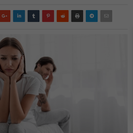
Google
LinkedIn
Tumblr
Pinterest
Reddit
Print
Telegram
Email
plus