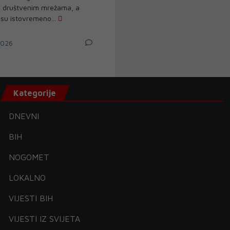
 društvenim mrežama, a
ksu istovremeno...
2026
Kategorije
DNEVNI
BIH
NOGOMET
LOKALNO
VIJESTI BIH
VIJESTI IZ SVIJETA