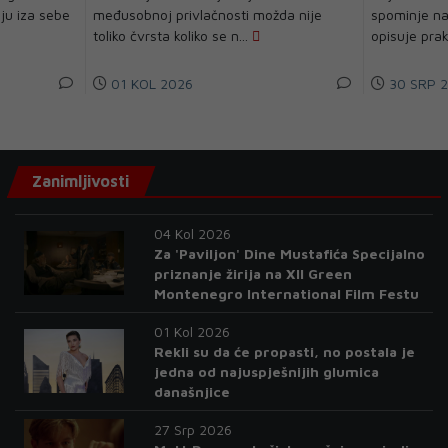
ju iza sebe
međusobnoj privlačnosti možda nije
spominje na
toliko čvrsta koliko se n...
opisuje pra
01 KOL 2026
30 SRP 
Zanimljivosti
04 Kol 2026
Za 'Paviljon' Dine Mustafića Specijalno
priznanje žirija na XII Green
Montenegro International Film Festu
01 Kol 2026
Rekli su da će propasti, no postala je
jedna od najuspješnijih glumica
današnjice
27 Srp 2026