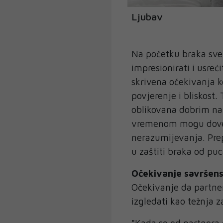
Ljubav
Na početku braka sve 
impresionirati i usre
skrivena očekivanja 
povjerenje i bliskost. 
oblikovana dobrim na
vremenom mogu dovesti
nerazumijevanja. Pre
u zaštiti braka od puc
Očekivanje savršen
Očekivanje da partne
izgledati kao težnja z