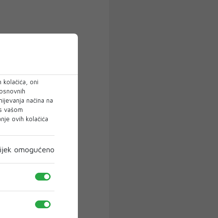
 kolačića, oni
 osnovnih
mijevanja načina na
 s vašom
je ovih kolačića
ijek omogućeno