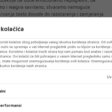
 očekuje da bude emocionalno nepogrešiv, da
amo i reagira savršeno, stvaramo nemoguće
kivanja često dovode do razočaranja i zamjeranja
svakom trenutku savršeno prepoznati tuđe
kolačića
 objašnjava Travers za Psychology Today.
 oblik negativnog perfekcionizma dovodi do
oristi kolačiće zbog poboljšanja vašeg iskustva korištenja stranice. Od ovih
, neslaganja i osjećaja da je partneru nemoguće
o nužni se spremaju u vaš Internet preglednik pošto su ključni za korištenje
anice. Koristimo i kolačiće trećih strana koji nam pomažu kod analize i razu
 se razlike i pogreške prihvate, oni koji teže
 stranice. Ovi kolačići će biti pohranjeni u vašem Internet pregledniku samo
etolerantni i prestaju biti podrška. "To smanjuje
, imate mogućnost onemogućavanja korištenja ovih kolačića. Onemogućavan
kustvo korištenja naših stranica.
h partnera i stvara napetost. Prvi korak prema
da savršenstvo nije realno te da je za zdrav
Uv
ćanje, razgovor i otvorenost za nesavršenosti",
lni
dljivog tereta"
 performansi
si se na mentalne, emocionalne i organizacijske