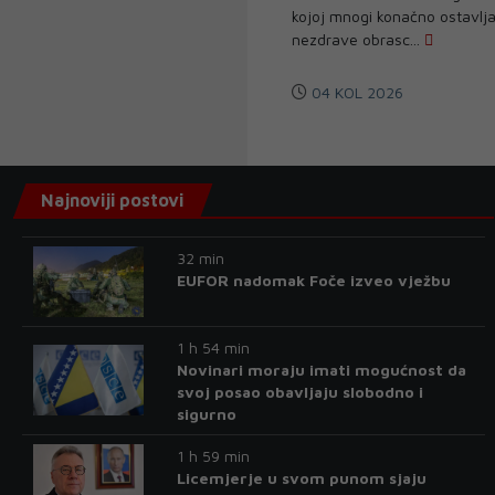
kojoj mnogi konačno ostavlja
nezdrave obrasc...
04 KOL 2026
Najnoviji postovi
32 min
EUFOR nadomak Foče izveo vježbu
1 h 54 min
Novinari moraju imati mogućnost da
svoj posao obavljaju slobodno i
sigurno
1 h 59 min
Licemjerje u svom punom sjaju