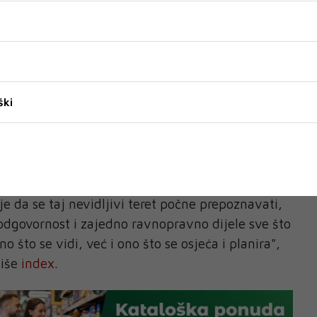
sto nerazmjerno padaju na jednog partnera, a
primijećene. "Čak i kada su kućanski poslovi
rtner često pamti sve obveze, vodi računa o
mocionalnim potrebama obitelji. Taj teret nije
htijeva velik mentalni napor", navodi Travers.
ški
 primjećuje ni ne priznaje taj teret, osoba koja
ćati neviđenom, neshvaćenom i usamljenom u
va njihovu emocionalnu i fizičku dobrobit, a
je da se taj nevidljivi teret počne prepoznavati,
dgovornost i zajedno ravnopravno dijele sve što
o što se vidi, već i ono što se osjeća i planira",
piše
index
.