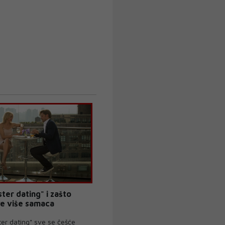
ster dating" i zašto
ve više samaca
er dating" sve se češće