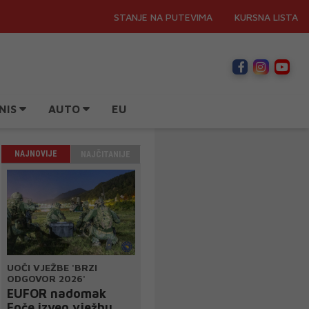
STANJE NA PUTEVIMA
KURSNA LISTA
NIS
AUTO
EU
NAJNOVIJE
NAJČITANIJE
UOČI VJEŽBE 'BRZI
ODGOVOR 2026'
EUFOR nadomak
Foče izveo vježbu