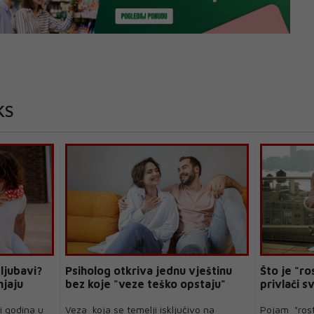
KS
ljubavi?
Psiholog otkriva jednu vještinu
Što je "ro
njaju
bez koje "veze teško opstaju"
privlači s
i godina u
Veza koja se temelji isključivo na
Pojam "rost