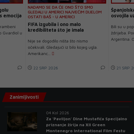
NADAMO SE DA ĆE ONO ŠTO SMO
golu
Španjolska
GLEDALI U AMERICI NAJVEĆIM DIJELOM
os emocija
osvojila u
OSTATI BAŠ - U AMERICI
FIFA izgubila i ono malo
brambeni
Bili su u po
kredibiliteta što je imala
o Gvardiol u
ždrijeba. Po
Argentina. O
Nije se dogodilo ništa što nismo
očekivali. Gledajući iz bilo kojeg ugla.
Amerikanc...
22 SRP 2026
21 SRP 2
Zanimljivosti
04 Kol 2026
Za 'Paviljon' Dine Mustafića Specijalno
priznanje žirija na XII Green
Montenegro International Film Festu