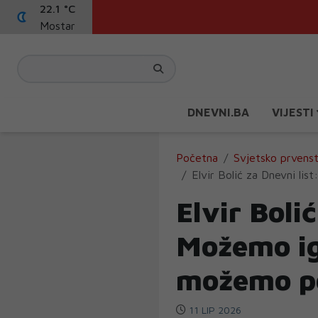
22.1 °C
Mostar
DNEVNI.BA
VIJESTI
Početna
Svjetsko prvens
Elvir Bolić za Dnevni li
Elvir Boli
Možemo igr
možemo po
11 LIP 2026