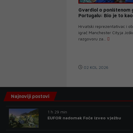
Gvardiol o poništenom 
Portugalu: Bio je to ka
Hrvatski reprezentativac i o
igrač Manchester Cityja Jošk
razgovoru za...
02 KOL 2026
Najnoviji postovi
1 h 29 min
EUFOR nadomak Foče izveo vježbu