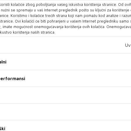
oristi kolačiće zbog poboljšanja vašeg iskustva korištenja stranice. Od ovih
e je domaći i teren. Hoće li znati to iskoristiti,
o nužni se spremaju u vaš Internet preglednik pošto su ključni za korištenje
gračima jedini problem može predstavljati
anice. Koristimo i kolačiće trećih strana koji nam pomažu kod analize i razu
 stranice. Ovi kolačići će biti pohranjeni u vašem Internet pregledniku samo
trijom i Walesom su potvrdili da nemaju
, imate mogućnost onemogućavanja korištenja ovih kolačića. Onemogućavan
terena, pa i da svuda igraju dobro. Možemo
kustvo korištenja naših stranica.
ožemo pobijediti Kanadu.
Uv
 Bosne i Hercegovine na Mundijalu?
lni
uzetkom Džeke i Kolašinca je to prvo veliko
bru skupinu. Uspjeh će biti ako prođemo u drugi
 performansi
se ostvari, ako se već ostvari, bio bi ogroman
e je da je realno da prođemo skupinu.
n. Da li ga rovitog poslati u vatru ili čekati
stanju ako govorimo o fizičkoj spremi. Sigurno
ški