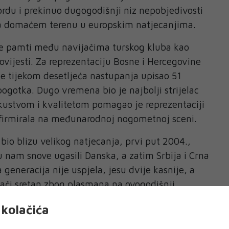
rdu i prekinuo dugogodišnji niz nepobjedivosti
na domaćem terenu u europskim natjecanjima.
 se pamti među navijačima turskog kluba kao
ovijesti. Za reprezentaciju Bosne i Hercegovine
 je tijekom desetljeća nastupanja upisao 51
pogotka. Dugo vremena bio je najbolji strijelac
skustvom i kvalitetom pomagao je reprezentaciji
afirmirala na međunarodnoj nogometnoj sceni.
bio blizu velikog natjecanja, prvi put 2004.,
u nam snove ugasili Danska, a zatim Srbija i Crna
generacija nije uspjela, jesu dvije kasnije, a
ijači sretan zbog plasmana na ovogodišnji
brom izdanju Zmajeva.
kolačića
protiv domaćina?