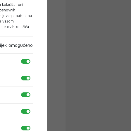
 kolačića, oni
 osnovnih
mijevanja načina na
 s vašom
je ovih kolačića
ijek omogućeno