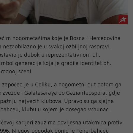
većim nogometašima koje je Bosna i Hercegovina
a nezaobilazno je u svakoj ozbiljnoj raspravi.
stavio je dubok u reprezentativnom bh.
mbol generacije koja je gradila identitet bh.
odnoj sceni.
u započeo je u Čeliku, a nogometni put potom ga
e zvezde i Galatasaraya do Gaziantepspora, gdje
pažnju najvećih klubova. Upravo su ga sjajne
erbahceu, klubu u kojem je dosegao vrhunac.
ćevoj karijeri zauzima povijesna utakmica protiv
996. Njegov pogodak donio je Fenerbahceu