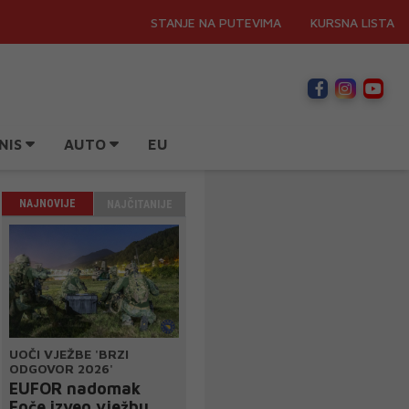
STANJE NA PUTEVIMA
KURSNA LISTA
NIS
AUTO
EU
NAJNOVIJE
NAJČITANIJE
UOČI VJEŽBE 'BRZI
ODGOVOR 2026'
EUFOR nadomak
Foče izveo vježbu