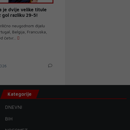
 je dvije velike titule
z gol razliku 29-5!
prilično neugodnom dijelu
rtugal, Belgija, Francuska,
d četvr...
026
Kategorije
DNEVNI
BIH