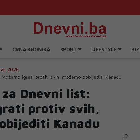
CRNA KRONIKA
SPORT
LIFESTYLE
BIZ
tvo 2026
st: Možemo igrati protiv svih, možemo pobijediti Kanadu
ć za Dnevni list:
ati protiv svih,
bijediti Kanadu