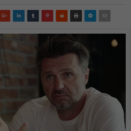
Google
LinkedIn
Tumblr
Pinterest
Reddit
Print
Telegram
Email
plus