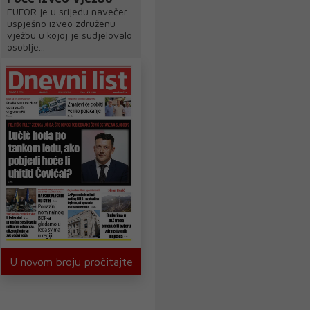
EUFOR je u srijedu navečer
uspješno izveo združenu
vježbu u kojoj je sudjelovalo
osoblje...
U novom broju pročitajte