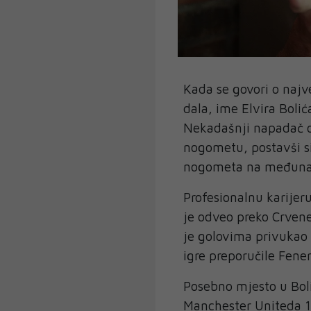
Kada se govori o naj
dala, ime Elvira Bolić
Nekadašnji napadač o
nogometu, postavši si
nogometa na međunar
Profesionalnu karijer
je odveo preko Crven
je golovima privukao 
igre preporučile Fen
Posebno mjesto u Boli
Manchester Uniteda 1