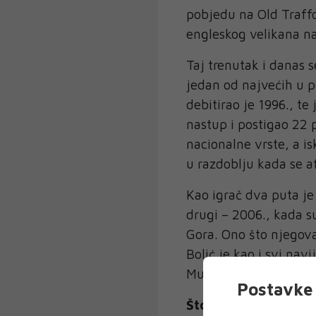
pobjedu na Old Traffo
engleskog velikana 
Taj trenutak i danas
jedan od najvećih u p
debitirao je 1996., te
nastup i postigao 22 
nacionalne vrste, a i
u razdoblju kada se 
Kao igrač dva puta je 
drugi – 2006., kada s
Gora. Ono što njegova 
Bolić je kao i svi nav
Mundijal. Nada se do
Postavke 
Što očekivati sutra 