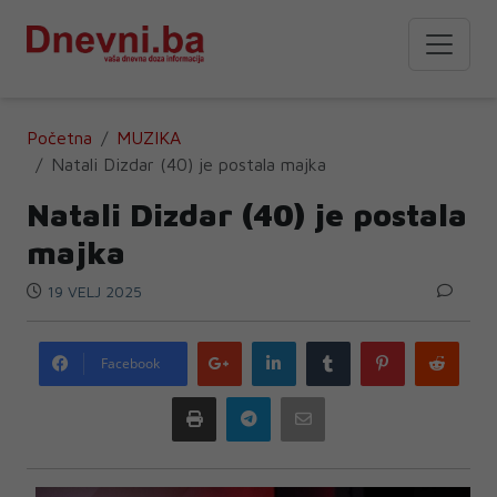
Početna
MUZIKA
Natali Dizdar (40) je postala majka
Natali Dizdar (40) je postala
majka
19 VELJ 2025
Google
LinkedIn
Tumblr
Pinterest
Redd
Facebook
plus
Print
Telegram
Email