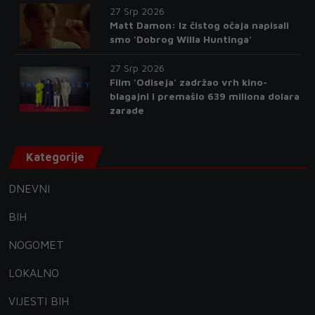
27 Srp 2026
Matt Damon: Iz čistog očaja napisali
smo 'Dobrog Willa Huntinga'
27 Srp 2026
Film 'Odiseja' zadržao vrh kino-
blagajni i premašio 639 miliona dolara
zarade
Kategorije
DNEVNI
BIH
NOGOMET
LOKALNO
VIJESTI BIH