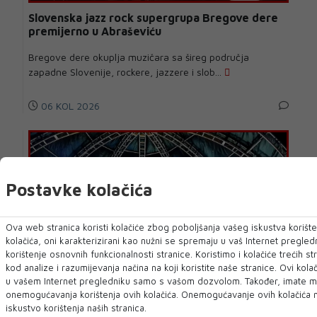
Slovenska jazz rock supergrupa Bregove dere
premijerno u Abraševiću
Bregove dere okuplja muzičara sa šireg područja
zapadne Slovenije, rockere, jazzere i slob...
06 KOL 2026
Postavke kolačića
Ova web stranica koristi kolačiće zbog poboljšanja vašeg iskustva korište
kolačića, oni karakterizirani kao nužni se spremaju u vaš Internet pregledn
korištenje osnovnih funkcionalnosti stranice. Koristimo i kolačiće trećih 
kod analize i razumijevanja načina na koji koristite naše stranice. Ovi kolač
BIHAĆ SUMMER RADIO FEST 2026
u vašem Internet pregledniku samo s vašom dozvolom. Također, imate 
onemogućavanja korištenja ovih kolačića. Onemogućavanje ovih kolačića 
Bihać Summer Radio Fest 2026 otvoren
iskustvo korištenja naših stranica.
koncertom Teške industrije