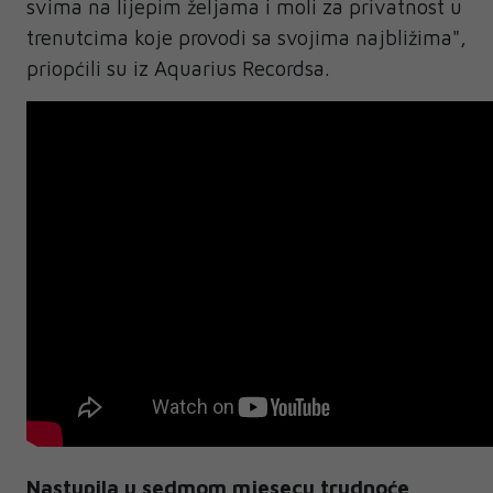
svima na lijepim željama i moli za privatnost u
trenutcima koje provodi sa svojima najbližima",
priopćili su iz Aquarius Recordsa.
Nastupila u sedmom mjesecu trudnoće